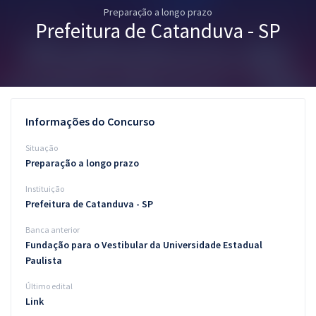
Preparação a longo prazo
Pós
Prefeitura de Catanduva - SP
Graduação
OAB
Mentorias
Informações do Concurso
Questões grátis
Situação
Preparação a longo prazo
Conteúdo gratuito
Instituição
Blog
Prefeitura de Catanduva - SP
Aprovados
Banca anterior
Fundação para o Vestibular da Universidade Estadual
Paulista
Atendimento
Último edital
Link