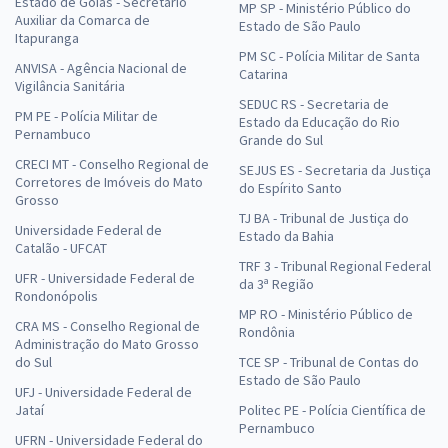
Estado de Goiás - Secretário
MP SP - Ministério Público do
Auxiliar da Comarca de
Estado de São Paulo
Itapuranga
PM SC - Polícia Militar de Santa
ANVISA - Agência Nacional de
Catarina
Vigilância Sanitária
SEDUC RS - Secretaria de
PM PE - Polícia Militar de
Estado da Educação do Rio
Pernambuco
Grande do Sul
CRECI MT - Conselho Regional de
SEJUS ES - Secretaria da Justiça
Corretores de Imóveis do Mato
do Espírito Santo
Grosso
TJ BA - Tribunal de Justiça do
Universidade Federal de
Estado da Bahia
Catalão - UFCAT
TRF 3 - Tribunal Regional Federal
UFR - Universidade Federal de
da 3ª Região
Rondonópolis
MP RO - Ministério Público de
CRA MS - Conselho Regional de
Rondônia
Administração do Mato Grosso
do Sul
TCE SP - Tribunal de Contas do
Estado de São Paulo
UFJ - Universidade Federal de
Jataí
Politec PE - Polícia Científica de
Pernambuco
UFRN - Universidade Federal do