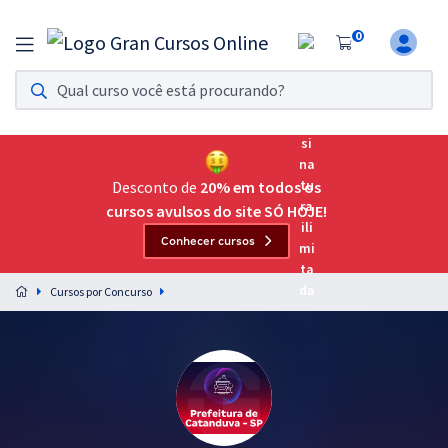
0
Assinatura Ilimitada 11
Acesso a todos os cursos. Teste grátis por 7 dias!
Assinatura OAB Até Passar
Acesso ilimitado a toda preparação para o Exame da
Desconto de
20% em todos os
Ordem, até você passar!
cursos avulsos do site SÓ HOJE!
Conhecer cursos
Residências Multiprofissionais
Preparação completa e intensiva para as principais
Cursos por Concurso
residências em saúde do Brasil
Concursos
Assinatura Ilimitada
Cursos 20% OFF