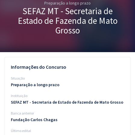
Preparação a longo prazo
Pós
SEFAZ MT - Secretaria de
Graduação
Estado de Fazenda de Mato
Grosso
OAB
Mentorias
Questões grátis
Informações do Concurso
Conteúdo gratuito
Situação
Preparação a longo prazo
Blog
Instituição
Aprovados
SEFAZ MT - Secretaria de Estado de Fazenda de Mato Grosso
Banca anterior
Atendimento
Fundação Carlos Chagas
Último edital