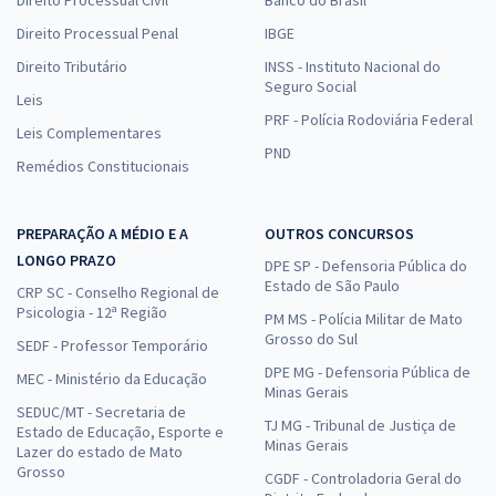
Direito Processual Civil
Banco do Brasil
Direito Processual Penal
IBGE
Direito Tributário
INSS - Instituto Nacional do
Seguro Social
Leis
PRF - Polícia Rodoviária Federal
Leis Complementares
PND
Remédios Constitucionais
PREPARAÇÃO A MÉDIO E A
OUTROS CONCURSOS
LONGO PRAZO
DPE SP - Defensoria Pública do
Estado de São Paulo
CRP SC - Conselho Regional de
Psicologia - 12ª Região
PM MS - Polícia Militar de Mato
Grosso do Sul
SEDF - Professor Temporário
DPE MG - Defensoria Pública de
MEC - Ministério da Educação
Minas Gerais
SEDUC/MT - Secretaria de
TJ MG - Tribunal de Justiça de
Estado de Educação, Esporte e
Minas Gerais
Lazer do estado de Mato
Grosso
CGDF - Controladoria Geral do