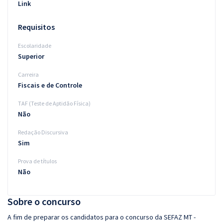
Link
Requisitos
Escolaridade
Superior
Carreira
Fiscais e de Controle
TAF (Teste de Aptidão Física)
Não
Redação Discursiva
Sim
Prova de títulos
Não
Sobre o concurso
A fim de preparar os candidatos para o concurso da SEFAZ MT -