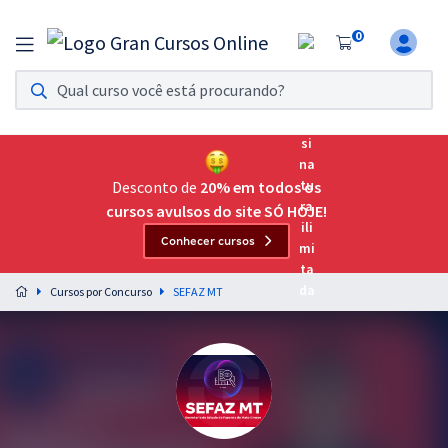
0
Assinatura Ilimitada 11
Acesso a todos os cursos. Teste grátis por 7 dias!
Assinatura OAB Até Passar
Acesso ilimitado a toda preparação para o Exame da
Desconto de
20% em todos os
Ordem, até você passar!
cursos avulsos do site SÓ HOJE!
Conhecer cursos
Residências Multiprofissionais
Preparação completa e intensiva para as principais
Cursos por Concurso
SEFAZ MT
residências em saúde do Brasil
Concursos
Assinatura Ilimitada
Cursos 20% OFF