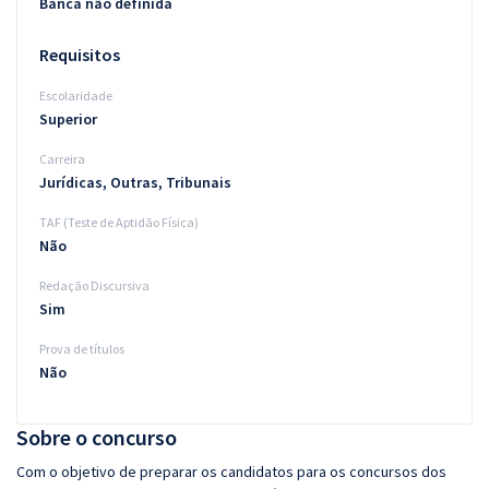
Banca não definida
Requisitos
Escolaridade
Superior
Carreira
Jurídicas, Outras, Tribunais
TAF (Teste de Aptidão Física)
Não
Redação Discursiva
Sim
Prova de títulos
Não
Sobre o concurso
Com o objetivo de preparar os candidatos para os concursos dos