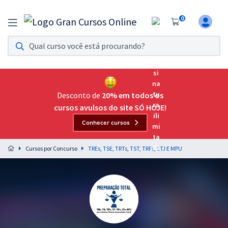
0
Assinatura Ilimitada 11
Acesso a todos os cursos. Teste grátis por 7 dias!
Assinatura OAB Até Passar
Acesso ilimitado a toda preparação para o Exame da
Desconto de
20% em todos os
Ordem, até você passar!
cursos avulsos do site SÓ HOJE!
Conhecer cursos
Residências Multiprofissionais
Preparação completa e intensiva para as principais
Cursos por Concurso
TREs, TSE, TRTs, TST, TRFs, STJ E MPU
residências em saúde do Brasil
Concursos
Assinatura Ilimitada
Cursos 20% OFF