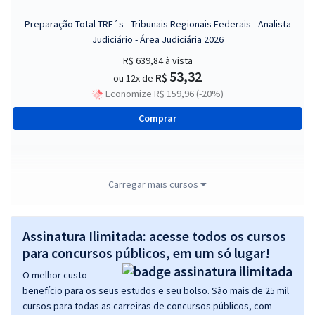
Preparação Total TRF´s - Tribunais Regionais Federais - Analista
Judiciário - Área Judiciária 2026
R$ 639,84
à vista
53,32
R$
ou 12x de
Economize R$ 159,96 (-20%)
Comprar
Mentoria TRTs/TST (Analista Judiciário da Área Judiciária) - com
Carregar mais cursos
Larissa Bezerra (6 meses)
124,75
R$
12x de
Assinatura Ilimitada: acesse todos os cursos
ou R$ 1.497,00 à vista
para concursos públicos, em um só lugar!
Comprar
O melhor custo
benefício para os seus estudos e seu bolso. São mais de 25 mil
cursos para todas as carreiras de concursos públicos, com