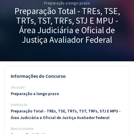
Preparação a longo prazo
Pós
Preparação Total - TREs, TSE,
Graduação
TRTs, TST, TRFs, STJ E MPU -
Área Judiciária e Oficial de
OAB
Justiça Avaliador Federal
Mentorias
Questões grátis
Conteúdo gratuito
Informações do Concurso
Blog
Situação
Preparação a longo prazo
Aprovados
Instituição
Preparação Total - TREs, TSE, TRTs, TST, TRFs, STJ E MPU -
Atendimento
Área Judiciária e Oficial de Justiça Avaliador Federal
Banca anterior