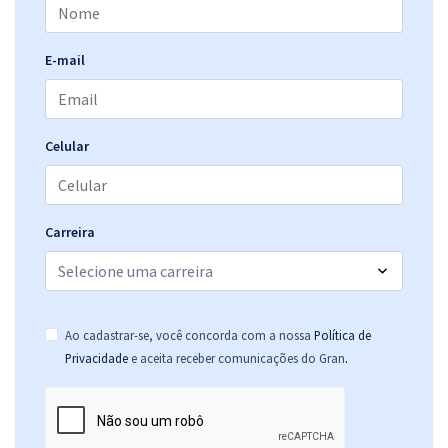
Exclusivos)
R$ 319,92
à vista
E-mail
26,66
R$
ou 12x de
Economize R$ 79,98 (-20%)
Comprar
Celular
Carreira
Ao cadastrar-se, você concorda com a nossa
Política de
.
Privacidade
e aceita receber comunicações do Gran