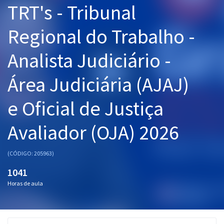
TRT's - Tribunal
Pós
Regional do Trabalho -
Graduação
Analista Judiciário -
OAB
Área Judiciária (AJAJ)
Mentorias
e Oficial de Justiça
Questões grátis
Conteúdo gratuito
Avaliador (OJA) 2026
Blog
(CÓDIGO: 205963)
Aprovados
1041
Horas de aula
Atendimento