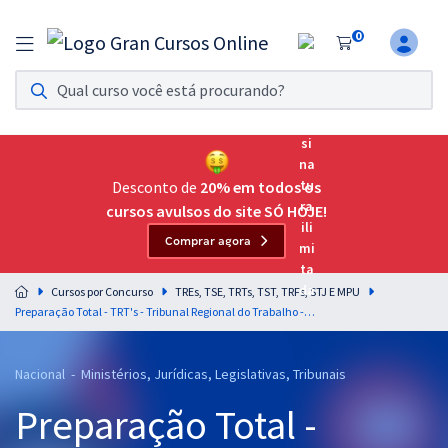
0
Assinatura Ilimitada 11
Acesso a todos os cursos. Teste grátis por 7 dias!
Assinatura OAB Até Passar
Acesso ilimitado a toda preparação para o Exame da
Desconto de
20% em todos os
Ordem, até você passar!
cursos avulsos do site SÓ HOJE!
Comprar agora
Residências Multiprofissionais
Preparação completa e intensiva para as principais
Cursos por Concurso
TREs, TSE, TRTs, TST, TRFs, STJ E MPU
residências em saúde do Brasil
Preparação Total - TRT's - Tribunal Regional do Trabalho - Analista Judiciário - Área Judiciária (AJAJ) e Oficial de Justiça Avaliador (OJA) 2026
Concursos
Nacional - Ministérios, Jurídicas, Legislativas, Tribunais
Assinatura Ilimitada
Preparação Total -
Cursos 20% OFF