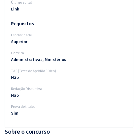
Último edital
Link
Requisitos
Escolaridade
Superior
Carreira
Administrativas, Ministérios
TAF (Teste de Aptidão Física)
Não
Redação Discursiva
Não
Prova de títulos
Sim
Sobre o concurso