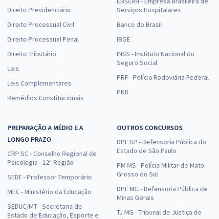
EBSERH - Empresa Brasileira de
Direito Previdenciário
Serviços Hospitalares
Direito Processual Civil
Banco do Brasil
Direito Processual Penal
IBGE
Direito Tributário
INSS - Instituto Nacional do
Seguro Social
Leis
PRF - Polícia Rodoviária Federal
Leis Complementares
PND
Remédios Constitucionais
PREPARAÇÃO A MÉDIO E A
OUTROS CONCURSOS
LONGO PRAZO
DPE SP - Defensoria Pública do
Estado de São Paulo
CRP SC - Conselho Regional de
Psicologia - 12ª Região
PM MS - Polícia Militar de Mato
Grosso do Sul
SEDF - Professor Temporário
DPE MG - Defensoria Pública de
MEC - Ministério da Educação
Minas Gerais
SEDUC/MT - Secretaria de
TJ MG - Tribunal de Justiça de
Estado de Educação, Esporte e