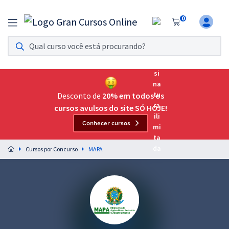
0
Assinatura Ilimitada 11
Acesso a todos os cursos. Teste grátis por 7 dias!
Assinatura OAB Até Passar
Acesso ilimitado a toda preparação para o Exame da
Desconto de
20% em todos os
Ordem, até você passar!
cursos avulsos do site SÓ HOJE!
Conhecer cursos
Residências Multiprofissionais
Preparação completa e intensiva para as principais
Cursos por Concurso
MAPA
residências em saúde do Brasil
Concursos
Assinatura Ilimitada
Cursos 20% OFF