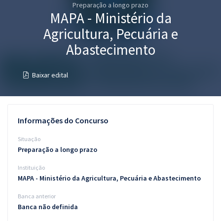
Preparação a longo prazo
Pós
MAPA - Ministério da
Graduação
Agricultura, Pecuária e
Abastecimento
OAB
Baixar edital
Mentorias
Questões grátis
Informações do Concurso
Conteúdo gratuito
Situação
Blog
Preparação a longo prazo
Aprovados
Instituição
MAPA - Ministério da Agricultura, Pecuária e Abastecimento
Atendimento
Banca anterior
Banca não definida