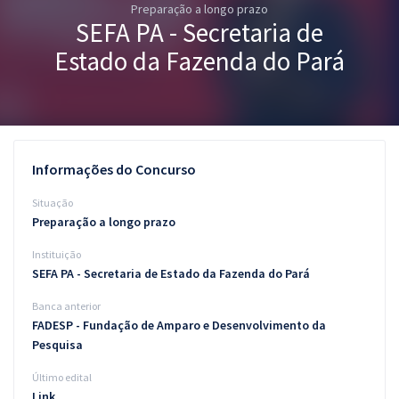
Preparação a longo prazo
Pós
SEFA PA - Secretaria de
Graduação
Estado da Fazenda do Pará
OAB
Mentorias
Informações do Concurso
Questões grátis
Situação
Conteúdo gratuito
Preparação a longo prazo
Instituição
Blog
SEFA PA - Secretaria de Estado da Fazenda do Pará
Aprovados
Banca anterior
FADESP - Fundação de Amparo e Desenvolvimento da
Atendimento
Pesquisa
Último edital
Link