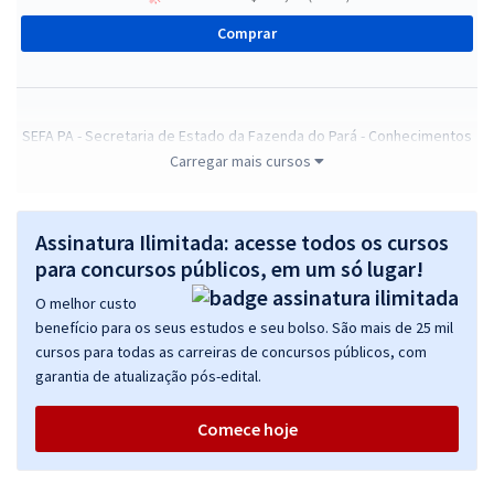
Comprar
SEFA PA - Secretaria de Estado da Fazenda do Pará - Conhecimentos
Gerais Para Todos os Cargos da Área Meio
Carregar mais cursos
R$ 319,92
à vista
26,66
R$
ou 12x de
Assinatura Ilimitada: acesse todos os cursos
Economize R$ 79,98 (-20%)
para concursos públicos, em um só lugar!
Comprar
O melhor custo
benefício para os seus estudos e seu bolso. São mais de 25 mil
cursos para todas as carreiras de concursos públicos, com
garantia de atualização pós-edital.
SEFA PA - Secretaria de Estado da Fazenda do Pará - Analista
Fazendário de Tecnologia da Informação e Comunicação
Comece hoje
R$ 479,92
à vista
39,99
R$
ou 12x de