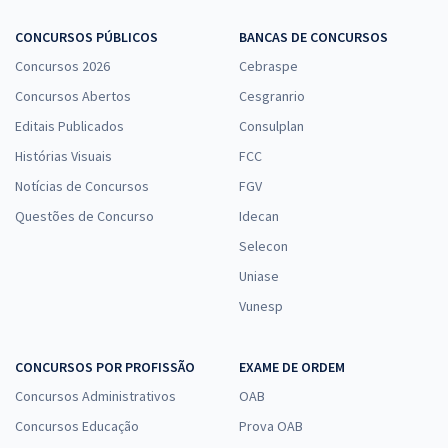
Economize R$ 119,98 (-20%)
CONCURSOS PÚBLICOS
BANCAS DE CONCURSOS
Comprar
Concursos 2026
Cebraspe
Concursos Abertos
Cesgranrio
Editais Publicados
Consulplan
SEFA PA - Secretaria de Estado da Fazenda do Pará - Analista
Fazendário
Histórias Visuais
FCC
R$ 632,64
à vista
Notícias de Concursos
FGV
52,72
R$
ou 12x de
Questões de Concurso
Idecan
Economize R$ 158,16 (-20%)
Selecon
Comprar
Uniase
Vunesp
SEFA PA - Secretaria de Estado da Fazenda do Pará - Conhecimentos
CONCURSOS POR PROFISSÃO
EXAME DE ORDEM
Específicos para Analista Fazendário de Saúde Ocupacional -
Concursos Administrativos
OAB
Psicologia (Pós-edital)
Concursos Educação
Prova OAB
R$ 319,92
à vista