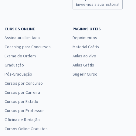
Envie-nos a sua história!
Comprar
CURSOS ONLINE
PÁGINAS ÚTEIS
Assinatura Ilimitada
Depoimentos
SEFA PA - Secretaria de Estado da Fazenda do Pará - Analista
Fazendário de Saúde Ocupacional - Psicologia
Coaching para Concursos
Material Grátis
R$ 479,92
à vista
Exame de Ordem
Aulas ao Vivo
39,99
R$
ou 12x de
Graduação
Aulas Grátis
Economize R$ 119,98 (-20%)
Pós-Graduação
Sugerir Curso
Comprar
Cursos por Concurso
Cursos por Carreira
Cursos por Estado
SEFA PA - Secretaria de Estado da Fazenda do Pará - Analista
Cursos por Professor
Fazendário de Saúde Ocupacional - Serviço Social
Oficina de Redação
R$ 479,92
à vista
39,99
Cursos Online Gratuitos
R$
ou 12x de