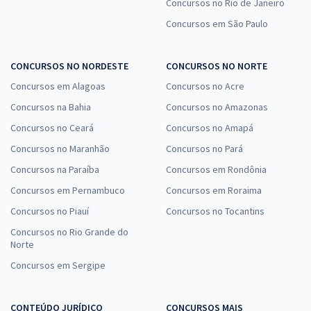
para o Cargo de Serviço Social
Concursos no Rio de Janeiro
R$ 479,92
à vista
Concursos em São Paulo
39,99
R$
ou 12x de
Economize R$ 119,98 (-20%)
CONCURSOS NO NORDESTE
CONCURSOS NO NORTE
Comprar
Concursos em Alagoas
Concursos no Acre
Concursos na Bahia
Concursos no Amazonas
Concursos no Ceará
Concursos no Amapá
Concursos no Maranhão
Concursos no Pará
Concursos na Paraíba
Concursos em Rondônia
Concursos em Pernambuco
Concursos em Roraima
Concursos no Piauí
Concursos no Tocantins
Concursos no Rio Grande do
Norte
Concursos em Sergipe
CONTEÚDO JURÍDICO
CONCURSOS MAIS