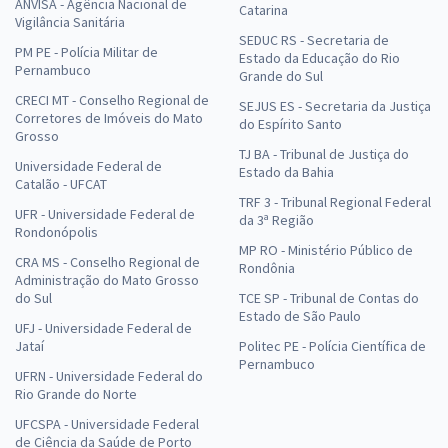
ANVISA - Agência Nacional de
Catarina
Vigilância Sanitária
SEDUC RS - Secretaria de
PM PE - Polícia Militar de
Estado da Educação do Rio
Pernambuco
Grande do Sul
CRECI MT - Conselho Regional de
SEJUS ES - Secretaria da Justiça
Corretores de Imóveis do Mato
do Espírito Santo
Grosso
TJ BA - Tribunal de Justiça do
Universidade Federal de
Estado da Bahia
Catalão - UFCAT
TRF 3 - Tribunal Regional Federal
UFR - Universidade Federal de
da 3ª Região
Rondonópolis
MP RO - Ministério Público de
CRA MS - Conselho Regional de
Rondônia
Administração do Mato Grosso
do Sul
TCE SP - Tribunal de Contas do
Estado de São Paulo
UFJ - Universidade Federal de
Jataí
Politec PE - Polícia Científica de
Pernambuco
UFRN - Universidade Federal do
Rio Grande do Norte
UFCSPA - Universidade Federal
de Ciência da Saúde de Porto