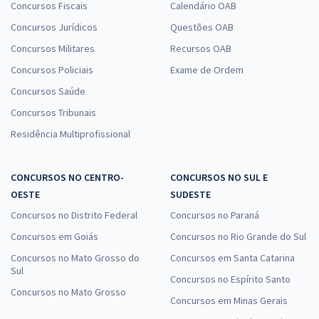
26,66
R$
Concursos Fiscais
Calendário OAB
ou 12x de
Economize R$ 79,98 (-20%)
Concursos Jurídicos
Questões OAB
Comprar
Concursos Militares
Recursos OAB
Concursos Policiais
Exame de Ordem
Concursos Saúde
Concursos Tribunais
SEFA PA - Secretaria de Estado da Fazenda do Pará - Conhecimentos
Específicos para o Cargo de Analista Fazendário de Tecnologia da
Residência Multiprofissional
Informação e Comunicação
R$ 319,92
à vista
CONCURSOS NO CENTRO-
CONCURSOS NO SUL E
26,66
R$
ou 12x de
OESTE
SUDESTE
Economize R$ 79,98 (-20%)
Concursos no Distrito Federal
Concursos no Paraná
Comprar
Concursos em Goiás
Concursos no Rio Grande do Sul
Concursos no Mato Grosso do
Concursos em Santa Catarina
Sul
Concursos no Espírito Santo
SEFA PA - Secretaria de Estado da Fazenda do Pará - Analista
Concursos no Mato Grosso
Concursos em Minas Gerais
Fazendário de Saúde Ocupacional - Conhecimentos Específicos