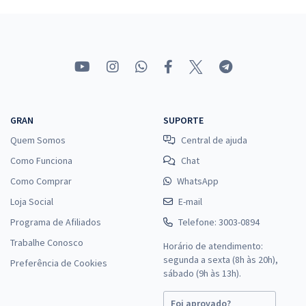
Economize R$ 59,98 (-20%)
Comprar
Sprint Final para SEFA PA - Auditor Fiscal de Receitas Estaduais (Pós-
Edital)
GRAN
SUPORTE
R$ 239,92
à vista
Quem Somos
Central de ajuda
19,99
R$
ou 12x de
Como Funciona
Chat
Economize R$ 59,98 (-20%)
Como Comprar
WhatsApp
Comprar
Loja Social
E-mail
Programa de Afiliados
Telefone: 3003-0894
Trabalhe Conosco
Horário de atendimento:
Sprint Final para SEFA PA - Fiscal de Receitas Estaduais (Pós-Edital)
segunda a sexta (8h às 20h),
Preferência de Cookies
R$ 319,20
à vista
sábado (9h às 13h).
26,60
R$
ou 12x de
Foi aprovado?
Economize R$ 79,80 (-20%)