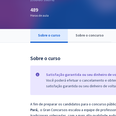
Pós
489
Graduação
Horas de aula
OAB
Sobre o curso
Sobre o concurso
Mentorias
Questões grátis
Sobre o curso
Conteúdo gratuito
Blog
Satisfação garantida ou seu dinheiro de vo
Você poderá efetuar o cancelamento e obter 
Aprovados
satisfação garantida ou seu dinheiro de volta
Atendimento
A fim de preparar os candidatos para o concurso públi
Pará
, o
Gran
Concursos escalou a equipe de professor
tradicionais videoaulas, com a mais alta qualidade au