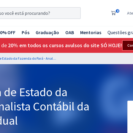
0
At
20% OFF
Pós
Graduação
OAB
Mentorias
Questões gr
 de
20% em todos os cursos avulsos do site SÓ HOJE!
Co
SEFA PA - Secretaria de Estado da Fazenda do Pará - Analista Contábil da Administração Estadual
a de Estado da
nalista Contábil da
dual