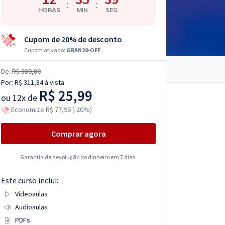
:
:
HORAS
MIN
SEG
Cupom de 20% de desconto
Cupom ativado:
GRAN20-OFF
De:
R$ 389,80
Por:
R$ 311,84
à vista
R$ 25,99
ou
12x de
Economize R$ 77,96 (-20%)
Comprar agora
Garantia de devolução do dinheiro em 7 dias.
Este curso inclui:
Videoaulas
Audioaulas
PDFs