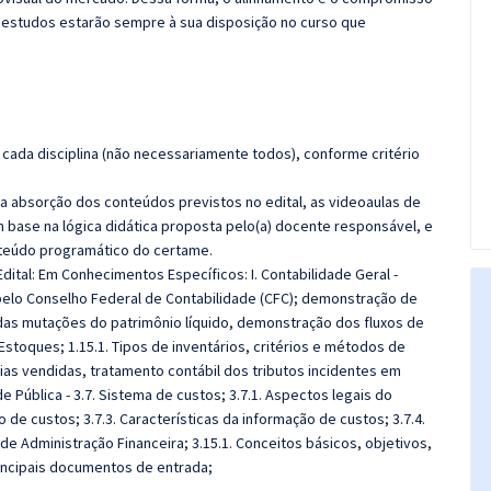
 estudos estarão sempre à sua disposição no curso que
cada disciplina (não necessariamente todos), conforme critério
 a absorção dos conteúdos previstos no edital, as videoaulas de
 base na lógica didática proposta pelo(a) docente responsável, e
teúdo programático do certame.
Edital: Em Conhecimentos Específicos:
I. Contabilidade Geral -
pelo Conselho Federal de Contabilidade (CFC); demonstração de
das mutações do patrimônio líquido, demonstração dos fluxos de
Estoques; 1.15.1. Tipos de inventários, critérios e métodos de
ias vendidas, tratamento contábil dos tributos incidentes em
de Pública -
3.7. Sistema de custos; 3.7.1. Aspectos legais do
 de custos; 3.7.3. Características da informação de custos; 3.7.4.
de Administração Financeira; 3.15.1. Conceitos básicos, objetivos,
rincipais documentos de entrada;