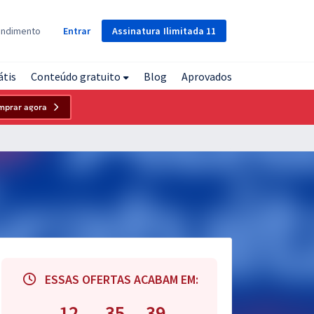
Assinatura
Ilimitada
11
endimento
Entrar
átis
Conteúdo gratuito
Blog
Aprovados
mprar agora
ESSAS OFERTAS ACABAM EM:
12
35
39