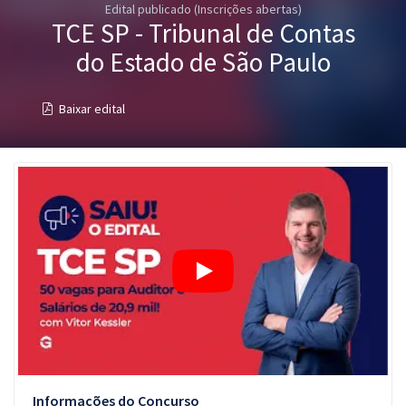
Edital publicado (Inscrições abertas)
Pós
TCE SP - Tribunal de Contas
Graduação
do Estado de São Paulo
OAB
Baixar edital
Mentorias
Questões grátis
Conteúdo gratuito
Blog
Aprovados
Atendimento
Informações do Concurso