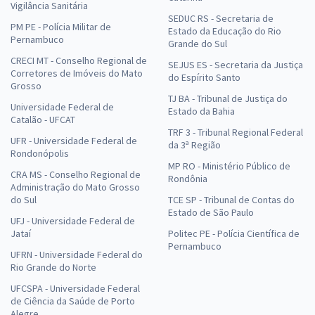
Vigilância Sanitária
SEDUC RS - Secretaria de
PM PE - Polícia Militar de
Estado da Educação do Rio
Pernambuco
Grande do Sul
CRECI MT - Conselho Regional de
SEJUS ES - Secretaria da Justiça
Corretores de Imóveis do Mato
do Espírito Santo
Grosso
TJ BA - Tribunal de Justiça do
Universidade Federal de
Estado da Bahia
Catalão - UFCAT
TRF 3 - Tribunal Regional Federal
UFR - Universidade Federal de
da 3ª Região
Rondonópolis
MP RO - Ministério Público de
CRA MS - Conselho Regional de
Rondônia
Administração do Mato Grosso
do Sul
TCE SP - Tribunal de Contas do
Estado de São Paulo
UFJ - Universidade Federal de
Jataí
Politec PE - Polícia Científica de
Pernambuco
UFRN - Universidade Federal do
Rio Grande do Norte
UFCSPA - Universidade Federal
de Ciência da Saúde de Porto
Alegre