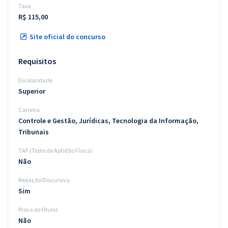
Taxa
R$ 115,00
Site oficial do concurso
Requisitos
Escolaridade
Superior
Carreira
Controle e Gestão, Jurídicas, Tecnologia da Informação,
Tribunais
TAF (Teste de Aptidão Física)
Não
Redação Discursiva
Sim
Prova de títulos
Não