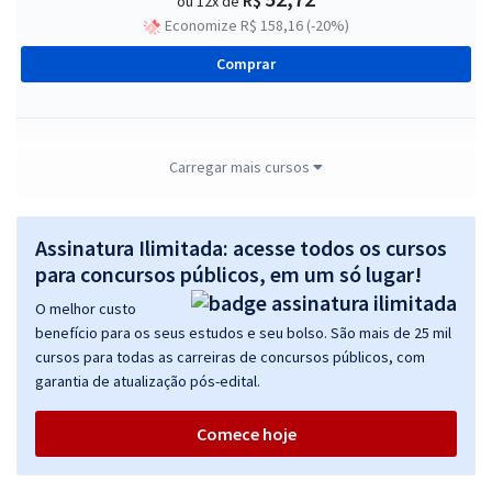
ou 12x de
Economize R$ 158,16 (-20%)
Comprar
TCE SP - Tribunal de Contas do Estado de São Paulo - Auditor de
Carregar mais cursos
Controle Externo - DIPE - Ciências Contábeis (Pós-Edital)
R$ 632,64
à vista
Assinatura Ilimitada: acesse todos os cursos
52,72
R$
ou 12x de
para concursos públicos, em um só lugar!
Economize R$ 158,16 (-20%)
O melhor custo
Comprar
benefício para os seus estudos e seu bolso. São mais de 25 mil
cursos para todas as carreiras de concursos públicos, com
garantia de atualização pós-edital.
TCE SP - Tribunal de Contas do Estado de São Paulo - Auditor de
Comece hoje
Controle Externo - DIPE - Ciências Econômicas (Pós-Edital)
R$ 632,64
à vista