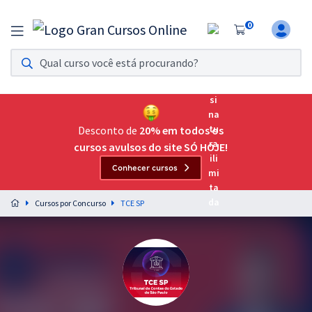
0
Assinatura Ilimitada 11
Acesso a todos os cursos. Teste grátis por 7 dias!
Assinatura OAB Até Passar
Acesso ilimitado a toda preparação para o Exame da
Desconto de
20% em todos os
Ordem, até você passar!
cursos avulsos do site SÓ HOJE!
Conhecer cursos
Residências Multiprofissionais
Preparação completa e intensiva para as principais
Cursos por Concurso
TCE SP
residências em saúde do Brasil
Concursos
Assinatura Ilimitada
Cursos 20% OFF