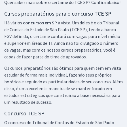
Quer saber mais sobre o certame do TCE SP? Confira abaixo!
Específicos para o Cargo de Auditor de Controle Externo - DIPE -
Direito (Pós-Edital)
Cursos preparatórios para o concurso TCE SP
R$ 239,92
à vista
Há vários
concursos em SP
à vista. Um deles é o do Tribunal
19,99
R$
ou 12x de
de Contas do Estado de São Paulo (TCE SP), tendo a banca
Economize R$ 59,98 (-20%)
FGV definida, o certame contará com vagas para nível médio
Comprar
e superior em áreas de TI. Ainda não foi divulgado o número
de vagas, mas com os nossos cursos preparatórios, você é
capaz de fazer parte do time de aprovados.
Os cursos preparatórios são ótimos para quem tem em vista
TCE SP - Tribunal de Contas do Estado de São Paulo - Conhecimentos
estudar de forma mais individual, fazendo seus próprios
Específicos para o cargo de Auditor de Controle Externo - DIPE -
Engenharia Civil (Pós-Edital)
horários e seguindo as particularidades de seu concurso. Além
disso, é uma excelente maneira de se manter focado em
R$ 239,92
à vista
19,99
estudos estratégicos que construirão a base necessária para
R$
ou 12x de
um resultado de sucesso.
Economize R$ 59,98 (-20%)
Concurso TCE SP
Comprar
O concurso do Tribunal de Contas do Estado de São Paulo