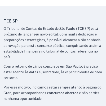
R$ 239,92
à vista
19,99
R$
ou 12x de
Economize R$ 59,98 (-20%)
TCE SP
Comprar
O Tribunal de Contas do Estado de São Paulo (TCE SP) está
próximo de lançar seu novo edital. Com muita dedicação e
preparações estratégicas, é possível alcançar a tão sonhada
aprovação para este concurso público, conquistando assim a
TCE SP - Tribunal de Contas do Estado de São Paulo - Conhecimentos
Específicos para o cargo de Auditor de Controle Externo - DIPE -
estabilidade financeira no tribunal de contas referência no
Tecnologia da Informação (Pós-Edital)
país.
R$ 239,92
à vista
Com o retorno de vários concursos em São Paulo, é preciso
19,99
R$
ou 12x de
estar atento às datas e, sobretudo, às especificidades de cada
Economize R$ 59,98 (-20%)
certame.
Comprar
Por esse motivo, indicamos estar sempre atento à página do
Gran, para acompanhar os
concursos abertos
e não perder
nenhuma oportunidade.
TCE SP - Tribunal de Contas do Estado de São Paulo - Conhecimentos