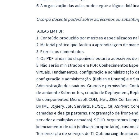
6. A organização das aulas pode seguir a lógica didáti
O corpo docente poderá sofrer acréscimos ou substituiç
AULAS EM PDF:
1. Conteúdo produzido por mestres especializados na 
2. Material prático que facilita a aprendizagem de mane
3. Exercícios comentados.
4. Os PDF ainda não disponíveis estarão acessíveis de
5. Não serão ministrados em PDF: Conhecimentos Espec
virtuais. Fundamentos, configuração e administração d
configuração e administração. (Debian e Ubuntu) e e Ser
Administração de usuários. Grupos e permissões. Cont
de ambiente Kubernetes, criação de Deployment, Repl
de componentes: Microsoft COM, .Net, J2EE.Containers
DHTML, JQuery,JSP, Servlets, PL/SQL, C#, ASP.Net. Cor
camadas e design patterns. Programação de front-end 
servidor e múltiplas camadas). SOLID. Arquitetura Lim
licenciamento de uso (software proprietário), customi
Terceirização de serviços de TI: Outsourcing de impre