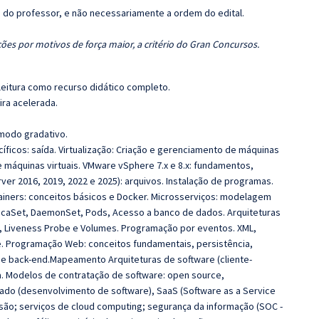
ca do professor, e não necessariamente a ordem do edital.
ões por motivos de força maior, a critério do Gran Concursos.
leitura como recurso didático completo.
ira acelerada.
 modo gradativo.
íficos:
saída. Virtualização: Criação e gerenciamento de máquinas
e máquinas virtuais. VMware vSphere 7.x e 8.x: fundamentos,
ver 2016, 2019, 2022 e 2025): arquivos. Instalação de programas.
ainers: conceitos básicos e Docker. Microsserviços: modelagem
icaSet, DaemonSet, Pods, Acesso a banco de dados. Arquiteturas
, Liveness Probe e Volumes. Programação por eventos. XML,
e. Programação Web: conceitos fundamentais, persistência,
e back-end.Mapeamento Arquiteturas de software (cliente-
pa. Modelos de contratação de software: open source,
zado (desenvolvimento de software), SaaS (Software as a Service
ssão; serviços de cloud computing; segurança da informação (SOC -