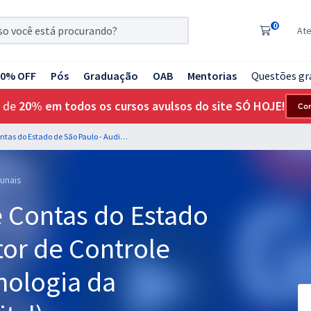
0
At
20% OFF
Pós
Graduação
OAB
Mentorias
Questões gr
 de
20% em todos os cursos avulsos do site SÓ HOJE!
Co
TCE SP - Tribunal de Contas do Estado de São Paulo - Auditor de Controle Externo - DIPE - Tecnologia da Informação (Pós-Edital)
bunais
e Contas do Estado
tor de Controle
cnologia da