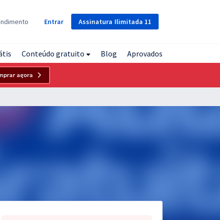
Assinatura
Ilimitada
11
endimento
Entrar
átis
Conteúdo gratuito
Blog
Aprovados
mprar agora