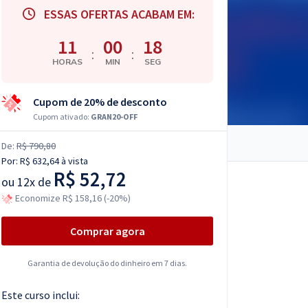
ESSAS OFERTAS ACABAM EM:
11
00
17
:
:
HORAS
MIN
SEG
Cupom de 20% de desconto
Cupom ativado:
GRAN20-OFF
De:
R$ 790,80
Por:
R$ 632,64
à vista
R$ 52,72
ou
12x de
Economize R$ 158,16 (-20%)
Comprar agora
Garantia de devolução do dinheiro em 7 dias.
Este curso inclui: