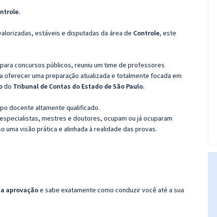
ntrole.
valorizadas, estáveis e disputadas da área de
Controle
, este
 para concursos públicos, reuniu um time de professores
ra oferecer uma preparação atualizada e totalmente focada em
no
do
Tribunal de Contas do Estado de São Paulo.
po docente altamente qualificado.
specialistas, mestres e doutores, ocupam ou já ocuparam
so uma visão prática e alinhada à realidade das provas.
da aprovação
e sabe exatamente como conduzir você até a sua