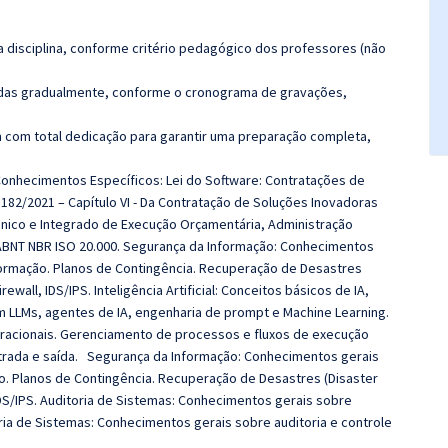
 disciplina, conforme critério pedagógico dos professores (não
luídas gradualmente, conforme o cronograma de gravações,
 com total dedicação para garantir uma preparação completa,
 Conhecimentos Específicos: Lei do Software: Contratações de
182/2021 – Capítulo VI - Da Contratação de Soluções Inovadoras
nico e Integrado de Execução Orçamentária, Administração
. ABNT NBR ISO 20.000. Segurança da Informação: Conhecimentos
formação. Planos de Contingência. Recuperação de Desastres
ewall, IDS/IPS. Inteligência Artificial: Conceitos básicos de IA,
 LLMs, agentes de IA, engenharia de prompt e Machine Learning.
acionais. Gerenciamento de processos e fluxos de execução
trada e saída. Segurança da Informação: Conhecimentos gerais
o. Planos de Contingência. Recuperação de Desastres (Disaster
 IDS/IPS. Auditoria de Sistemas: Conhecimentos gerais sobre
ria de Sistemas: Conhecimentos gerais sobre auditoria e controle