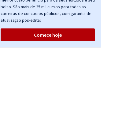
melhor custo benefício para os seus estudos e seu
bolso. São mais de 25 mil cursos para todas as
carreiras de concursos públicos, com garantia de
atualização pós-edital.
Comece hoje