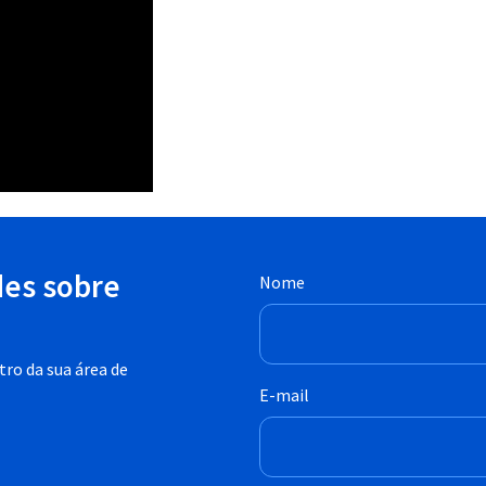
des sobre
Nome
ro da sua área de
E-mail