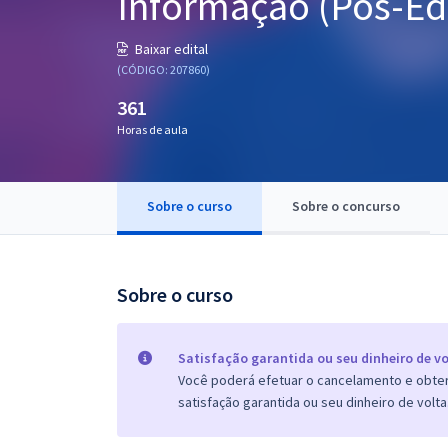
Informação (Pós-Edi
Pós
Baixar edital
Graduação
(CÓDIGO: 207860)
361
OAB
Horas de aula
Mentorias
Sobre o curso
Sobre o concurso
Questões grátis
Conteúdo gratuito
Blog
Sobre o curso
Aprovados
Satisfação garantida ou seu dinheiro de vo
Você poderá efetuar o cancelamento e obter 
Atendimento
satisfação garantida ou seu dinheiro de volta