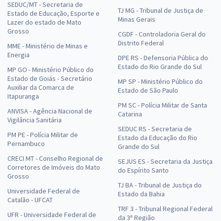
SEDUC/MT - Secretaria de
TJ MG - Tribunal de Justiça de
Estado de Educação, Esporte e
Minas Gerais
Lazer do estado de Mato
Grosso
CGDF - Controladoria Geral do
Distrito Federal
MME - Ministério de Minas e
Energia
DPE RS - Defensoria Pública do
Estado do Rio Grande do Sul
MP GO - Ministério Público do
Estado de Goiás - Secretário
MP SP - Ministério Público do
Auxiliar da Comarca de
Estado de São Paulo
Itapuranga
PM SC - Polícia Militar de Santa
ANVISA - Agência Nacional de
Catarina
Vigilância Sanitária
SEDUC RS - Secretaria de
PM PE - Polícia Militar de
Estado da Educação do Rio
Pernambuco
Grande do Sul
CRECI MT - Conselho Regional de
SEJUS ES - Secretaria da Justiça
Corretores de Imóveis do Mato
do Espírito Santo
Grosso
TJ BA - Tribunal de Justiça do
Universidade Federal de
Estado da Bahia
Catalão - UFCAT
TRF 3 - Tribunal Regional Federal
UFR - Universidade Federal de
da 3ª Região