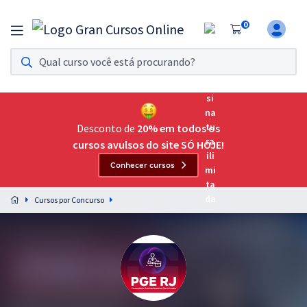
0
Assinatura Ilimitada 11
Acesso a todos os cursos. Teste grátis por 7 dias!
Assinatura OAB Até Passar
Acesso ilimitado a toda preparação para o Exame da
Desconto de
20% em todos os
Ordem, até você passar!
cursos avulsos do site SÓ HOJE!
Conhecer cursos
Residências Multiprofissionais
Preparação completa e intensiva para as principais
Cursos por Concurso
residências em saúde do Brasil
Concursos
Assinatura Ilimitada
Cursos 20% OFF