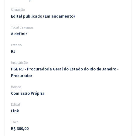
Situação
Edital publicado (Em andamento)
Total de vagas
A definir
Estado
RJ
Instituição
PGE RJ - Procuradoria Geral do Estado do Rio de Janeiro -
Procurador
Banca
Comissão Própria
Edital
Link
Taxa
R$ 300,00