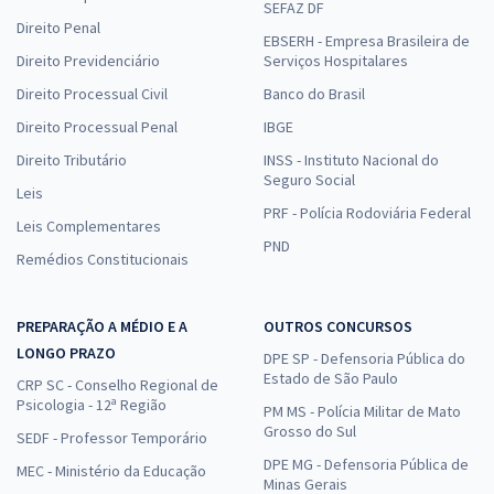
SEFAZ DF
Direito Penal
EBSERH - Empresa Brasileira de
Direito Previdenciário
Serviços Hospitalares
Direito Processual Civil
Banco do Brasil
Direito Processual Penal
IBGE
Direito Tributário
INSS - Instituto Nacional do
Seguro Social
Leis
PRF - Polícia Rodoviária Federal
Leis Complementares
PND
Remédios Constitucionais
PREPARAÇÃO A MÉDIO E A
OUTROS CONCURSOS
LONGO PRAZO
DPE SP - Defensoria Pública do
Estado de São Paulo
CRP SC - Conselho Regional de
Psicologia - 12ª Região
PM MS - Polícia Militar de Mato
Grosso do Sul
SEDF - Professor Temporário
DPE MG - Defensoria Pública de
MEC - Ministério da Educação
Minas Gerais