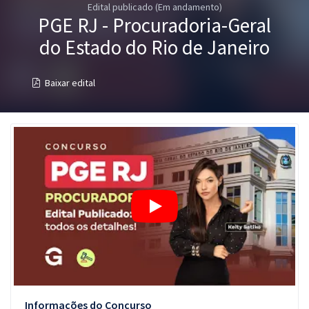
Edital publicado (Em andamento)
Pós
PGE RJ - Procuradoria-Geral
Graduação
do Estado do Rio de Janeiro
OAB
Baixar edital
Mentorias
Questões grátis
Conteúdo gratuito
Blog
Aprovados
Atendimento
Informações do Concurso