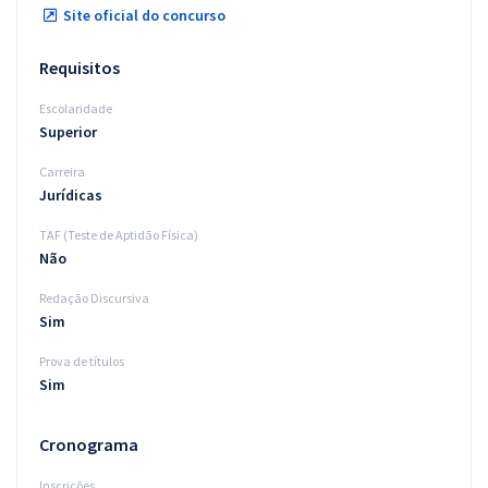
Site oficial do concurso
Requisitos
Escolaridade
Superior
Carreira
Jurídicas
TAF (Teste de Aptidão Física)
Não
Redação Discursiva
Sim
Prova de títulos
Sim
Cronograma
Inscrições