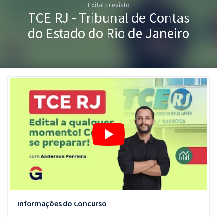
Edital previsto
Pós
TCE RJ - Tribunal de Contas
Graduação
do Estado do Rio de Janeiro
OAB
Mentorias
Questões grátis
Conteúdo gratuito
Blog
Aprovados
Atendimento
Informações do Concurso