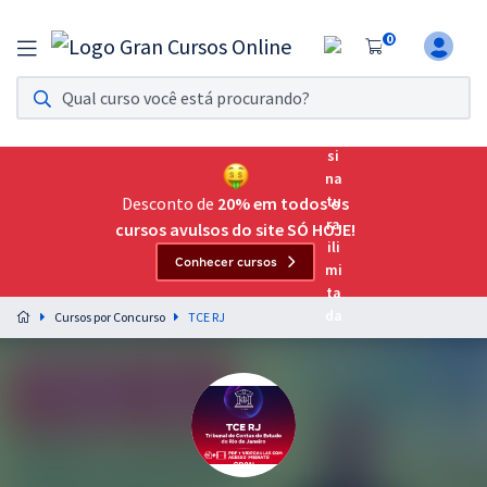
0
Assinatura Ilimitada 11
Acesso a todos os cursos. Teste grátis por 7 dias!
Assinatura OAB Até Passar
Acesso ilimitado a toda preparação para o Exame da
Desconto de
20% em todos os
Ordem, até você passar!
cursos avulsos do site SÓ HOJE!
Conhecer cursos
Residências Multiprofissionais
Preparação completa e intensiva para as principais
Cursos por Concurso
TCE RJ
residências em saúde do Brasil
Concursos
Assinatura Ilimitada
Cursos 20% OFF