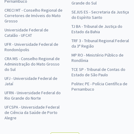
Pernambuco
Grande do Sul
CRECI MT - Conselho Regional de
SEJUS ES - Secretaria da Justiça
Corretores de Imóveis do Mato
do Espírito Santo
Grosso
TJ BA - Tribunal de Justiça do
Universidade Federal de
Estado da Bahia
Catalão - UFCAT
TRF 3 - Tribunal Regional Federal
UFR - Universidade Federal de
da 3ª Região
Rondonópolis
MP RO - Ministério Público de
CRA MS - Conselho Regional de
Rondônia
Administração do Mato Grosso
do Sul
TCE SP - Tribunal de Contas do
Estado de São Paulo
UFJ - Universidade Federal de
Jataí
Politec PE - Polícia Científica de
Pernambuco
UFRN - Universidade Federal do
Rio Grande do Norte
UFCSPA - Universidade Federal
de Ciência da Saúde de Porto
Alegre