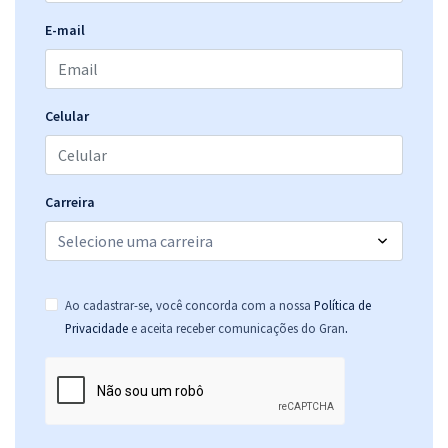
E-mail
AGER MT - Agência Estadual de Regulação - Técnico Administrativo
R$ 391,92
à vista
32,66
R$
ou 12x de
Economize R$ 97,98 (-20%)
Celular
Comprar
Carreira
AGER MT - Agência Estadual de Regulação - Analista Regulador -
Perfil: Ciências Contábeis
R$ 519,92
à vista
Ao cadastrar-se, você concorda com a nossa
Política de
43,33
R$
ou 12x de
.
Privacidade
e aceita receber comunicações do Gran
Economize R$ 129,98 (-20%)
Comprar