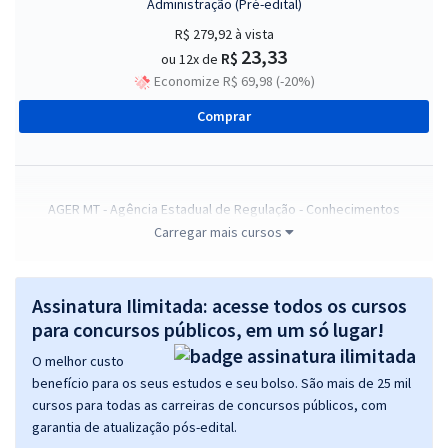
Administração (Pré-edital)
R$ 279,92
à vista
23,33
R$
ou 12x de
Economize R$ 69,98 (-20%)
Comprar
AGER MT - Agência Estadual de Regulação - Conhecimentos
Específicos para o Cargo de Analista Administrativo - Administração
Carregar mais cursos
(Pré-edital)
R$ 199,92
à vista
Assinatura Ilimitada: acesse todos os cursos
16,66
R$
ou 12x de
para concursos públicos, em um só lugar!
Economize R$ 49,98 (-20%)
O melhor custo
Comprar
benefício para os seus estudos e seu bolso. São mais de 25 mil
cursos para todas as carreiras de concursos públicos, com
garantia de atualização pós-edital.