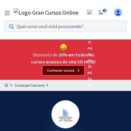
0
Assinatura Ilimitada 11
Acesso a todos os cursos. Teste grátis por 7 dias!
Assinatura OAB Até Passar
Acesso ilimitado a toda preparação para o Exame da
Desconto de
20% em todos os
Ordem, até você passar!
cursos avulsos do site SÓ HOJE!
Conhecer cursos
Residências Multiprofissionais
Preparação completa e intensiva para as principais
Cursos por Concurso
residências em saúde do Brasil
Concursos
Assinatura Ilimitada
Cursos 20% OFF