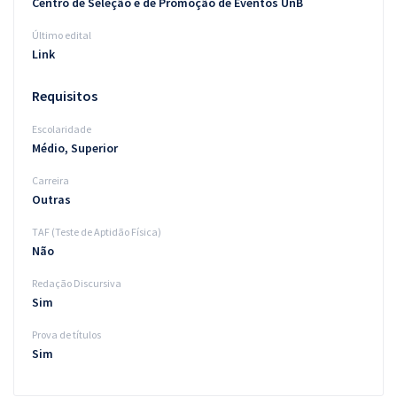
Centro de Seleção e de Promoção de Eventos UnB
Último edital
Link
Requisitos
Escolaridade
Médio, Superior
Carreira
Outras
TAF (Teste de Aptidão Física)
Não
Redação Discursiva
Sim
Prova de títulos
Sim