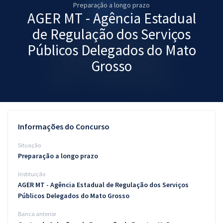
Preparação a longo prazo
Pós
AGER MT - Agência Estadual
Graduação
de Regulação dos Serviços
Públicos Delegados do Mato
OAB
Grosso
Mentorias
Questões grátis
Conteúdo gratuito
Informações do Concurso
Blog
Situação
Preparação a longo prazo
Aprovados
Instituição
AGER MT - Agência Estadual de Regulação dos Serviços
Atendimento
Públicos Delegados do Mato Grosso
Banca anterior