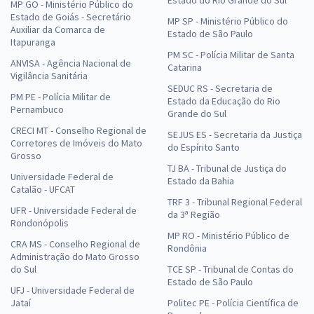
Estado do Rio Grande do Sul
MP GO - Ministério Público do
Estado de Goiás - Secretário
MP SP - Ministério Público do
Auxiliar da Comarca de
Estado de São Paulo
Itapuranga
PM SC - Polícia Militar de Santa
ANVISA - Agência Nacional de
Catarina
Vigilância Sanitária
SEDUC RS - Secretaria de
PM PE - Polícia Militar de
Estado da Educação do Rio
Pernambuco
Grande do Sul
CRECI MT - Conselho Regional de
SEJUS ES - Secretaria da Justiça
Corretores de Imóveis do Mato
do Espírito Santo
Grosso
TJ BA - Tribunal de Justiça do
Universidade Federal de
Estado da Bahia
Catalão - UFCAT
TRF 3 - Tribunal Regional Federal
UFR - Universidade Federal de
da 3ª Região
Rondonópolis
MP RO - Ministério Público de
CRA MS - Conselho Regional de
Rondônia
Administração do Mato Grosso
do Sul
TCE SP - Tribunal de Contas do
Estado de São Paulo
UFJ - Universidade Federal de
Jataí
Politec PE - Polícia Científica de