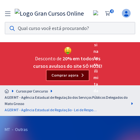
0
Assinatura Ilimitada 11
Acesso a todos os cursos. Teste grátis por 7 dias!
Assinatura OAB Até Passar
Acesso ilimitado a toda preparação para o Exame da
Desconto de
20% em todos os
Ordem, até você passar!
cursos avulsos do site SÓ HOJE!
Comprar agora
Residências Multiprofissionais
Preparação completa e intensiva para as principais
Cursos por Concurso
residências em saúde do Brasil
AGER MT - Agência Estadual de Regulação dos Serviços Públicos Delegados do
Mato Grosso
Concursos
AGER MT - Agência Estadual de Regulação - Lei de Responsabilidade Fiscal para o Cargo Analista Administrativo - Perfil: Ciências Contábeis - Professores: Anderson Ferreira (VideoAulas) e Manuel Pinon (PDF)
Assinatura Ilimitada
MT - Outras
Cursos 20% OFF