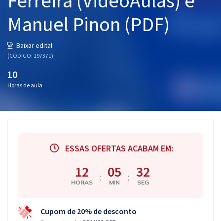
Ferreira (VideoAulas) e
Manuel Pinon (PDF)
Baixar edital
(CÓDIGO: 197371)
10
Horas de aula
ESSAS OFERTAS ACABAM EM:
12
05
31
:
:
HORAS
MIN
SEG
Cupom de 20% de desconto