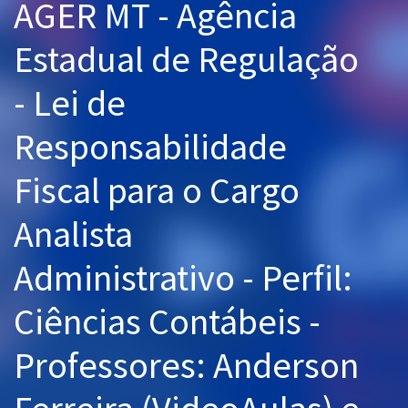
AGER MT - Agência
Pós
Estadual de Regulação
Graduação
- Lei de
OAB
Responsabilidade
Mentorias
Fiscal para o Cargo
Questões grátis
Analista
Conteúdo gratuito
Blog
Administrativo - Perfil:
Aprovados
Ciências Contábeis -
Atendimento
Professores: Anderson