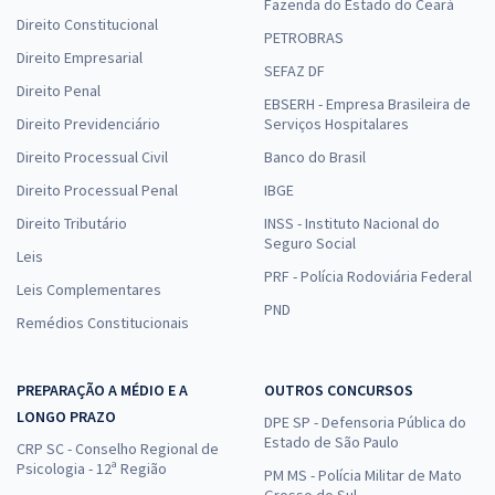
Fazenda do Estado do Ceará
Direito Constitucional
PETROBRAS
Direito Empresarial
SEFAZ DF
Direito Penal
EBSERH - Empresa Brasileira de
Direito Previdenciário
Serviços Hospitalares
Direito Processual Civil
Banco do Brasil
Direito Processual Penal
IBGE
Direito Tributário
INSS - Instituto Nacional do
Seguro Social
Leis
PRF - Polícia Rodoviária Federal
Leis Complementares
PND
Remédios Constitucionais
PREPARAÇÃO A MÉDIO E A
OUTROS CONCURSOS
LONGO PRAZO
DPE SP - Defensoria Pública do
Estado de São Paulo
CRP SC - Conselho Regional de
Psicologia - 12ª Região
PM MS - Polícia Militar de Mato
Grosso do Sul