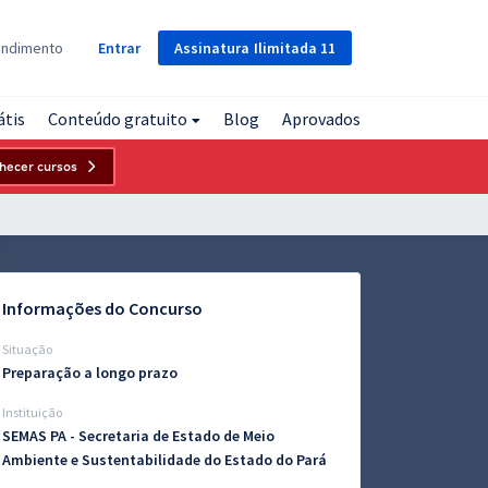
Assinatura
Ilimitada
11
endimento
Entrar
átis
Conteúdo gratuito
Blog
Aprovados
hecer cursos
Informações do Concurso
Situação
Preparação a longo prazo
Instituição
SEMAS PA - Secretaria de Estado de Meio
Ambiente e Sustentabilidade do Estado do Pará