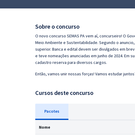
Pós
Graduação
Sobre o concurso
OAB
O novo concurso SEMAS PA vem aí, concurseiro! O Gove
Meio Ambiente e Sustentabilidade. Segundo o anuncio, 
Mentorias
superior. Banca e edital devem ser divulgados em bre
e teve nomeações anunciadas em junho de 2024. Em sua
cadastro reserva para diversos cargos.
Questões grátis
Então, vamos unir nossas forças! Vamos estudar juntos
Conteúdo gratuito
Blog
Cursos deste concurso
Aprovados
Pacotes
Atendimento
Nome