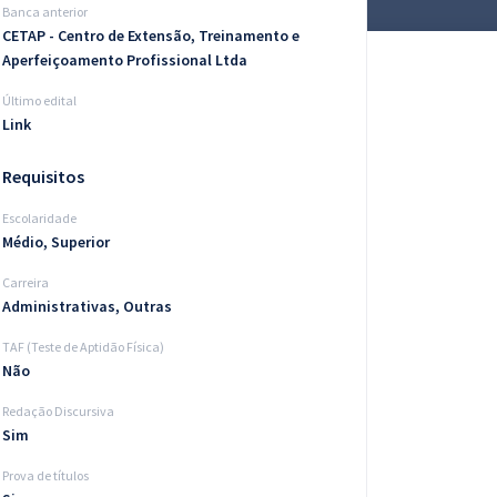
Banca anterior
CETAP - Centro de Extensão, Treinamento e
Aperfeiçoamento Profissional Ltda
Último edital
Link
Requisitos
Escolaridade
Médio, Superior
Carreira
Administrativas, Outras
TAF (Teste de Aptidão Física)
Não
Redação Discursiva
Sim
Prova de títulos