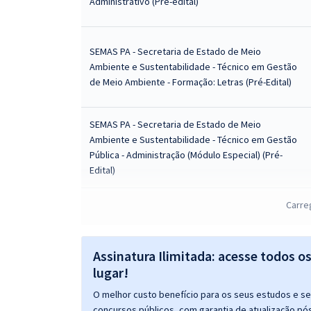
Administrativo (Pré-edital)
SEMAS PA - Secretaria de Estado de Meio
Ambiente e Sustentabilidade - Técnico em Gestão
de Meio Ambiente - Formação: Letras (Pré-Edital)
SEMAS PA - Secretaria de Estado de Meio
Ambiente e Sustentabilidade - Técnico em Gestão
Pública - Administração (Módulo Especial) (Pré-
Edital)
SEMAS PA - Secretaria de Estado de Meio
Carre
Ambiente e Sustentabilidade - Técnico em Gestão
Pública – Formação: Pedagogia (Módulo Especial)
(Pré-Edital)
Assinatura Ilimitada: acesse todos o
lugar!
SEMAS PA - Secretaria de Estado de Meio
O melhor custo benefício para os seus estudos e seu
Ambiente e Sustentabilidade - Técnico em Gestão
concursos públicos, com garantia de atualização pós