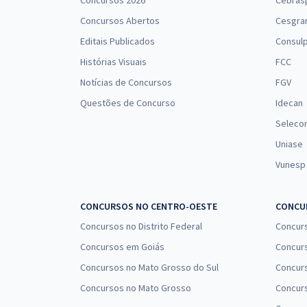
Concursos 2026
Cebras
Concursos Abertos
Cesgra
Editais Publicados
Consulp
Histórias Visuais
FCC
Notícias de Concursos
FGV
Questões de Concurso
Idecan
Seleco
Uniase
Vunesp
CONCURSOS NO CENTRO-OESTE
CONCUR
Concursos no Distrito Federal
Concur
Concursos em Goiás
Concurs
Concursos no Mato Grosso do Sul
Concurs
Concursos no Mato Grosso
Concurs