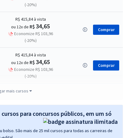
(-20%)
R$ 415,84
à vista
34,65
R$
ou 12x de
Comprar
Economize R$ 103,96
(-20%)
R$ 415,84
à vista
34,65
R$
ou 12x de
Comprar
Economize R$ 103,96
(-20%)
R$ 287,84
à vista
gar mais cursos
23,99
R$
ou 12x de
Comprar
Economize R$ 71,96
(-20%)
s cursos para concursos públicos, em um só
R$ 383,84
à vista
 bolso. São mais de 25 mil cursos para todas as carreiras de
31,99
R$
ou 12x de
Comprar
-edital.