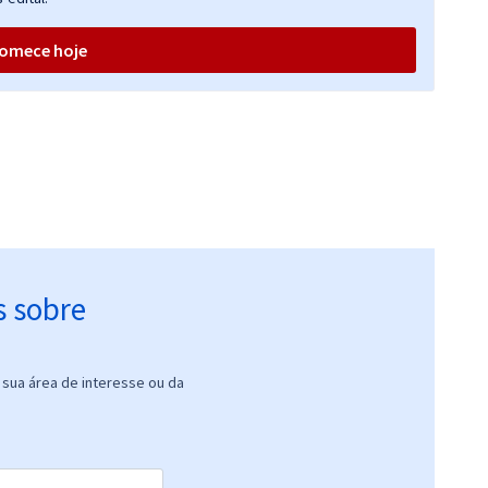
Economize R$ 95,96
(-20%)
omece hoje
s sobre
sua área de interesse ou da