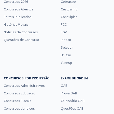
Concursos 2026
Cebraspe
Concursos Abertos
Cesgranrio
Editais Publicados
Consulplan
Histórias Visuais
FCC
Notícias de Concursos
FGV
Questões de Concurso
Idecan
Selecon
Uniase
Vunesp
CONCURSOS POR PROFISSÃO
EXAME DE ORDEM
Concursos Administrativos
OAB
Concursos Educação
Prova OAB
Concursos Fiscais
Calendário OAB
Concursos Jurídicos
Questões OAB