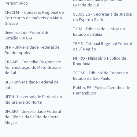
Pernambuco
Grande do Sul
CRECI MT - Conselho Regional de
SEJUS ES - Secretaria da Justiça
Corretores de Imóveis do Mato
do Espírito Santo
Grosso
TJ BA - Tribunal de Justiça do
Universidade Federal de
Estado da Bahia
Catalão - UFCAT
TRF 3 - Tribunal Regional Federal
UFR - Universidade Federal de
da 3ª Região
Rondonópolis
MP RO - Ministério Público de
CRA MS - Conselho Regional de
Rondônia
Administração do Mato Grosso
do Sul
TCE SP - Tribunal de Contas do
Estado de São Paulo
UFJ - Universidade Federal de
Jataí
Politec PE - Polícia Científica de
Pernambuco
UFRN - Universidade Federal do
Rio Grande do Norte
UFCSPA - Universidade Federal
de Ciência da Saúde de Porto
Alegre