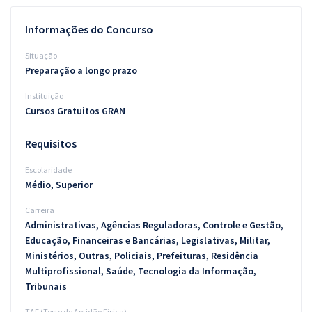
Pós
Informações do Concurso
Graduação
Situação
Preparação a longo prazo
OAB
Instituição
Mentorias
Cursos Gratuitos GRAN
Requisitos
Questões grátis
Escolaridade
Conteúdo gratuito
Médio, Superior
Blog
Carreira
Administrativas, Agências Reguladoras, Controle e Gestão,
Aprovados
Educação, Financeiras e Bancárias, Legislativas, Militar,
Ministérios, Outras, Policiais, Prefeituras, Residência
Atendimento
Multiprofissional, Saúde, Tecnologia da Informação,
Tribunais
TAF (Teste de Aptidão Física)