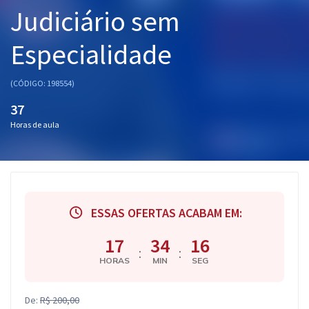
Judiciário sem
Pós
Graduação
Especialidade
OAB
(CÓDIGO: 198554)
Mentorias
37
Horas de aula
Questões grátis
Conteúdo gratuito
Blog
ESSAS OFERTAS ACABAM EM:
Aprovados
17
34
15
:
:
HORAS
MIN
SEG
Atendimento
De:
R$ 200,00