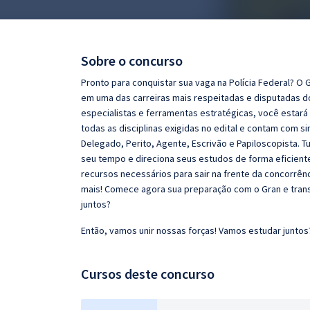
Pós
Graduação
Sobre o concurso
OAB
Pronto para conquistar sua vaga na Polícia Federal? O
em uma das carreiras mais respeitadas e disputadas 
Mentorias
especialistas e ferramentas estratégicas, você estar
todas as disciplinas exigidas no edital e contam com s
Delegado, Perito, Agente, Escrivão e Papiloscopista. 
Questões grátis
seu tempo e direciona seus estudos de forma eficient
Conteúdo gratuito
recursos necessários para sair na frente da concorrênci
mais! Comece agora sua preparação com o Gran e tran
Blog
juntos?
Aprovados
Então, vamos unir nossas forças! Vamos estudar juntos
Atendimento
Cursos deste concurso