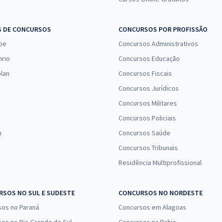
59,99
R$
ou 12x de
Comprar
Economize R$ 179,98
(-20%)
S DE CONCURSOS
CONCURSOS POR PROFISSÃO
pe
Concursos Administrativos
R$ 639,92
à vista
53,33
nrio
Concursos Educação
R$
ou 12x de
Comprar
Economize R$ 159,98
lan
Concursos Fiscais
(-20%)
Concursos Jurídicos
Concursos Militares
R$ 319,92
à vista
26,66
R$
Concursos Policiais
ou 12x de
Comprar
Economize R$ 79,98
n
Concursos Saúde
(-20%)
Concursos Tribunais
Residência Multiprofissional
R$ 319,92
à vista
26,66
R$
ou 12x de
Comprar
Economize R$ 79,98
SOS NO SUL E SUDESTE
CONCURSOS NO NORDESTE
(-20%)
sos no Paraná
Concursos em Alagoas
R$ 719,92
à vista