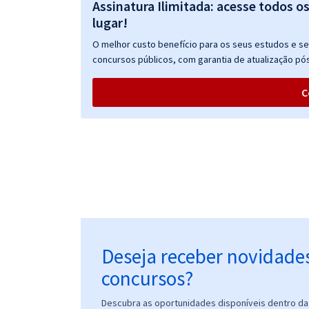
Assinatura Ilimitada: acesse todos o
lugar!
PF - Polícia Federal - Conhecimentos Básicos para
O melhor custo benefício para os seus estudos e seu
Todas as Áreas do Cargo de Perito Criminal
concursos públicos, com garantia de atualização pós
Federal
C
PF - Polícia Federal - Cargo 2: Perito Criminal
Federal - Área:1 Contábil-Financeira
PF - Polícia Federal - Perito Criminal Federal -
Farmácia
Deseja receber novidade
concursos?
PF - Polícia Federal - Perito Criminal Federal - Área
Descubra as oportunidades disponíveis dentro da 
3: Informática Forense