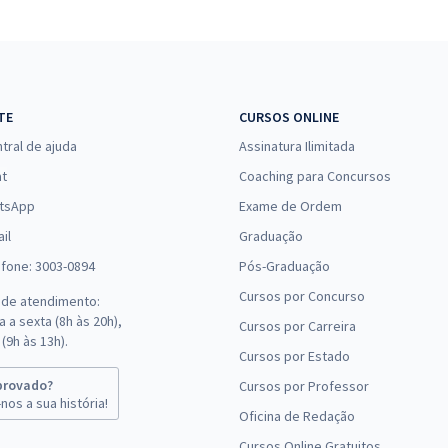
Comprar
Economize R$ 159,98
(-20%)
R$ 159,92
à vista
13,33
R$
ou 12x de
Comprar
TE
CURSOS ONLINE
Economize R$ 39,98
tral de ajuda
Assinatura Ilimitada
(-20%)
at
Coaching para Concursos
R$ 639,92
à vista
tsApp
Exame de Ordem
53,33
R$
ou 12x de
Comprar
il
Graduação
Economize R$ 159,98
efone: 3003-0894
Pós-Graduação
(-20%)
Cursos por Concurso
 de atendimento:
R$ 639,92
à vista
 a sexta (8h às 20h),
Cursos por Carreira
53,33
R$
ou 12x de
(9h às 13h).
Comprar
Cursos por Estado
Economize R$ 159,98
(-20%)
provado?
Cursos por Professor
nos a sua história!
Oficina de Redação
R$ 719,92
à vista
Cursos Online Gratuitos