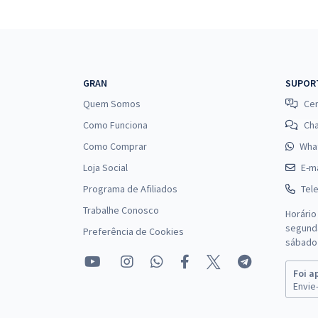
Federal - Área 16: Física Forense
Treinamento Intensivo para PF - Administrador
GRAN
SUPOR
(Pós-Edital)
Quem Somos
Cen
Como Funciona
Ch
Como Comprar
Wha
PF - Polícia Federal - Cargo 3: Perito Criminal
Loja Social
E-ma
Federal – Área 2: Engenharia Elétrica/Eletrônica
Programa de Afiliados
Tel
Trabalhe Conosco
Horário
segunda
Preferência de Cookies
PF - Polícia Federal - Cargo 6: Perito Criminal
sábado 
Federal – Área 7: Engenharia Civil
Foi a
Envie-
PF - Polícia Federal - Cargo 2: Perito Criminal