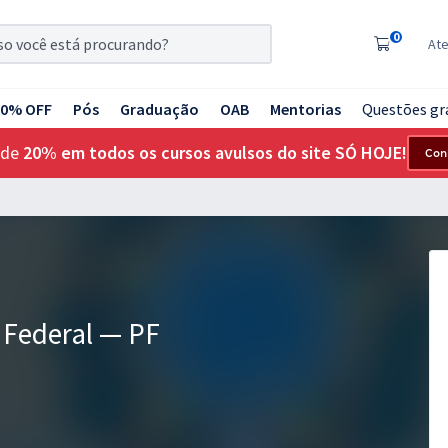
0
At
20% OFF
Pós
Graduação
OAB
Mentorias
Questões gr
 de
20% em todos os cursos avulsos do site SÓ HOJE!
Con
 Federal — PF