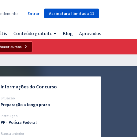
Assinatura
Ilimitada
11
endimento
Entrar
átis
Conteúdo gratuito
Blog
Aprovados
hecer cursos
Informações do Concurso
Situação
Preparação a longo prazo
Instituição
PF - Polícia Federal
Banca anterior