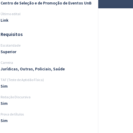
Centro de Seleção e de Promoção de Eventos UnB
Último edital
Link
Requisitos
Escolaridade
Superior
Carreira
Jurídicas, Outras, Policiais, Saúde
TAF (Teste de Aptidão Física)
Sim
Redação Discursiva
Sim
Prova de títulos
Sim