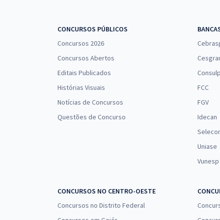
Federal - Área:1 Contábil-Financeira (Com
Orientações para o TAF)
CONCURSOS PÚBLICOS
BANCA
Concursos 2026
Cebras
Concursos Abertos
Cesgra
PF - Polícia Federal - Cargo 12: Perito Criminal
Federal – Área 20: Engenharia Ambiental
Editais Publicados
Consulp
Histórias Visuais
FCC
Notícias de Concursos
FGV
PF - Polícia Federal - Conhecimentos Específicos
Questões de Concurso
Idecan
para o Cargo 15: Escrivão de Polícia
Seleco
Uniase
Vunesp
PF - Polícia Federal - Conhecimentos Específicos
para o Cargo 2: Perito Criminal Federal - Área:1
Contábil-Financeira
CONCURSOS NO CENTRO-OESTE
CONCUR
Concursos no Distrito Federal
Concur