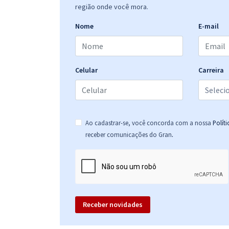
região onde você mora.
Nome
E-mail
PF - Polícia Federal - Cargo 08: Perito Criminal
Federal - Área 12: Medicina Legal
Celular
Carreira
PF - Polícia Federal - Cargo 11: Perito Criminal
Federal - Área 19: Genética Forense (Pós-edital)
Ao cadastrar-se, você concorda com a nossa
Polít
.
receber comunicações do Gran
PF - Polícia Federal - Cargo: 14 - Perito Criminal
Federal - Área 22: Meio Ambiente
Receber novidades
PF - Polícia Federal - Cargo 9: Perito Criminal