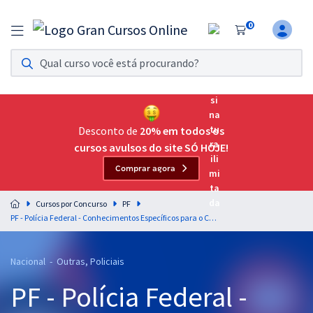
0
Assinatura Ilimitada 11
Acesso a todos os cursos. Teste grátis por 7 dias!
Assinatura OAB Até Passar
Acesso ilimitado a toda preparação para o Exame da
Desconto de
20% em todos os
Ordem, até você passar!
cursos avulsos do site SÓ HOJE!
Comprar agora
Residências Multiprofissionais
Preparação completa e intensiva para as principais
Cursos por Concurso
PF
residências em saúde do Brasil
PF - Polícia Federal - Conhecimentos Específicos para o Cargo 2: Perito Criminal Federal - Área:1 Contábil-Financeira
Concursos
Nacional - Outras, Policiais
Assinatura Ilimitada
PF - Polícia Federal -
Cursos 20% OFF