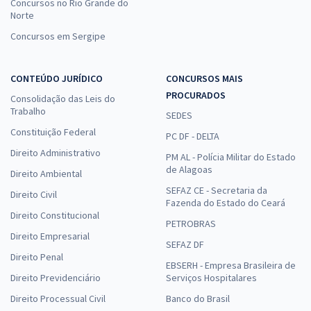
Concursos no Rio Grande do
Norte
Concursos em Sergipe
CONTEÚDO JURÍDICO
CONCURSOS MAIS
PROCURADOS
Consolidação das Leis do
Trabalho
SEDES
Constituição Federal
PC DF - DELTA
Direito Administrativo
PM AL - Polícia Militar do Estado
de Alagoas
Direito Ambiental
SEFAZ CE - Secretaria da
Direito Civil
Fazenda do Estado do Ceará
Direito Constitucional
PETROBRAS
Direito Empresarial
SEFAZ DF
Direito Penal
EBSERH - Empresa Brasileira de
Direito Previdenciário
Serviços Hospitalares
Direito Processual Civil
Banco do Brasil