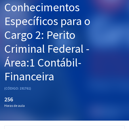
Conhecimentos
Pós
Específicos para o
Graduação
Cargo 2: Perito
OAB
Criminal Federal -
Mentorias
Área:1 Contábil-
Questões grátis
Conteúdo gratuito
Financeira
Blog
(CÓDIGO: 191761)
Aprovados
256
Horas de aula
Atendimento