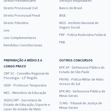
Direito Previdenciário
Serviços Hospitalares
Direito Processual Civil
Banco do Brasil
Direito Processual Penal
IBGE
Direito Tributário
INSS - Instituto Nacional do
Seguro Social
Leis
PRF - Polícia Rodoviária Federal
Leis Complementares
PND
Remédios Constitucionais
PREPARAÇÃO A MÉDIO E A
OUTROS CONCURSOS
LONGO PRAZO
DPE SP - Defensoria Pública do
Estado de São Paulo
CRP SC - Conselho Regional de
Psicologia - 12ª Região
PM MS - Polícia Militar de Mato
Grosso do Sul
SEDF - Professor Temporário
DPE MG - Defensoria Pública de
MEC - Ministério da Educação
Minas Gerais
SEDUC/MT - Secretaria de
TJ MG - Tribunal de Justiça de
Estado de Educação, Esporte e
Minas Gerais
Lazer do estado de Mato