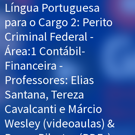
Língua Portuguesa
Pós
para o Cargo 2: Perito
Graduação
Criminal Federal -
OAB
Área:1 Contábil-
Mentorias
Financeira -
Questões grátis
Conteúdo gratuito
Professores: Elias
Blog
Santana, Tereza
Aprovados
Cavalcanti e Márcio
Atendimento
Wesley (videoaulas) &