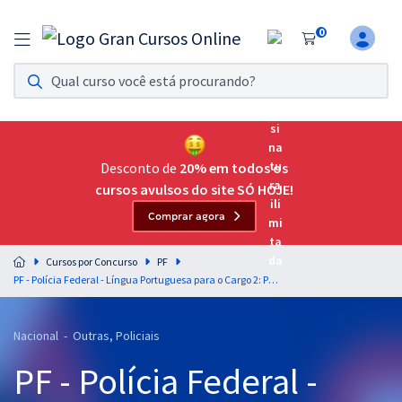
0
Assinatura Ilimitada 11
Acesso a todos os cursos. Teste grátis por 7 dias!
Assinatura OAB Até Passar
Acesso ilimitado a toda preparação para o Exame da
Desconto de
20% em todos os
Ordem, até você passar!
cursos avulsos do site SÓ HOJE!
Comprar agora
Residências Multiprofissionais
Preparação completa e intensiva para as principais
Cursos por Concurso
PF
residências em saúde do Brasil
PF - Polícia Federal - Língua Portuguesa para o Cargo 2: Perito Criminal Federal - Área:1 Contábil-Financeira - Professores: Elias Santana, Tereza Cavalcanti e Márcio Wesley (videoaulas) & Bruno Pilastre (PDFs)
Concursos
Nacional - Outras, Policiais
Assinatura Ilimitada
PF - Polícia Federal -
Cursos 20% OFF