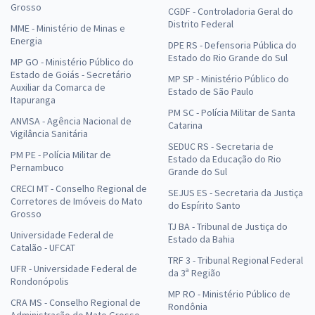
Grosso
CGDF - Controladoria Geral do
Distrito Federal
MME - Ministério de Minas e
Energia
DPE RS - Defensoria Pública do
Estado do Rio Grande do Sul
MP GO - Ministério Público do
Estado de Goiás - Secretário
MP SP - Ministério Público do
Auxiliar da Comarca de
Estado de São Paulo
Itapuranga
PM SC - Polícia Militar de Santa
ANVISA - Agência Nacional de
Catarina
Vigilância Sanitária
SEDUC RS - Secretaria de
PM PE - Polícia Militar de
Estado da Educação do Rio
Pernambuco
Grande do Sul
CRECI MT - Conselho Regional de
SEJUS ES - Secretaria da Justiça
Corretores de Imóveis do Mato
do Espírito Santo
Grosso
TJ BA - Tribunal de Justiça do
Universidade Federal de
Estado da Bahia
Catalão - UFCAT
TRF 3 - Tribunal Regional Federal
UFR - Universidade Federal de
da 3ª Região
Rondonópolis
MP RO - Ministério Público de
CRA MS - Conselho Regional de
Rondônia
Administração do Mato Grosso