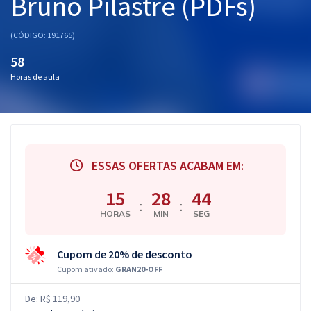
Bruno Pilastre (PDFs)
(CÓDIGO: 191765)
58
Horas de aula
ESSAS OFERTAS ACABAM EM:
15
28
43
:
:
HORAS
MIN
SEG
Cupom de 20% de desconto
Cupom ativado:
GRAN20-OFF
De:
R$ 119,90