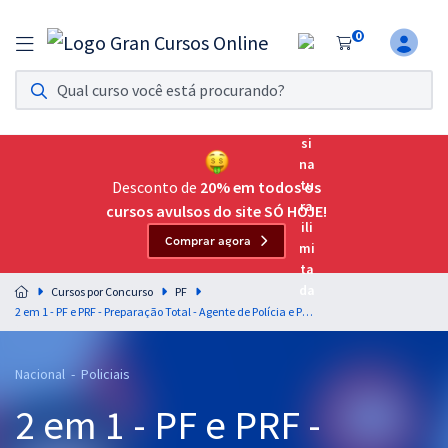
0
Assinatura Ilimitada 11
Acesso a todos os cursos. Teste grátis por 7 dias!
Assinatura OAB Até Passar
Acesso ilimitado a toda preparação para o Exame da
Desconto de
20% em todos os
Ordem, até você passar!
cursos avulsos do site SÓ HOJE!
Comprar agora
Residências Multiprofissionais
Preparação completa e intensiva para as principais
Cursos por Concurso
PF
residências em saúde do Brasil
2 em 1 - PF e PRF - Preparação Total - Agente de Polícia e Policial Rodoviário Federal - Com Opção de Espanhol
Concursos
Nacional - Policiais
Assinatura Ilimitada
2 em 1 - PF e PRF -
Cursos 20% OFF