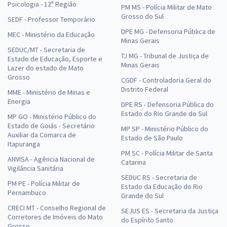
Psicologia - 12ª Região
PM MS - Polícia Militar de Mato
Grosso do Sul
SEDF - Professor Temporário
DPE MG - Defensoria Pública de
MEC - Ministério da Educação
Minas Gerais
SEDUC/MT - Secretaria de
TJ MG - Tribunal de Justiça de
Estado de Educação, Esporte e
Minas Gerais
Lazer do estado de Mato
Grosso
CGDF - Controladoria Geral do
Distrito Federal
MME - Ministério de Minas e
Energia
DPE RS - Defensoria Pública do
Estado do Rio Grande do Sul
MP GO - Ministério Público do
Estado de Goiás - Secretário
MP SP - Ministério Público do
Auxiliar da Comarca de
Estado de São Paulo
Itapuranga
PM SC - Polícia Militar de Santa
ANVISA - Agência Nacional de
Catarina
Vigilância Sanitária
SEDUC RS - Secretaria de
PM PE - Polícia Militar de
Estado da Educação do Rio
Pernambuco
Grande do Sul
CRECI MT - Conselho Regional de
SEJUS ES - Secretaria da Justiça
Corretores de Imóveis do Mato
do Espírito Santo
Grosso