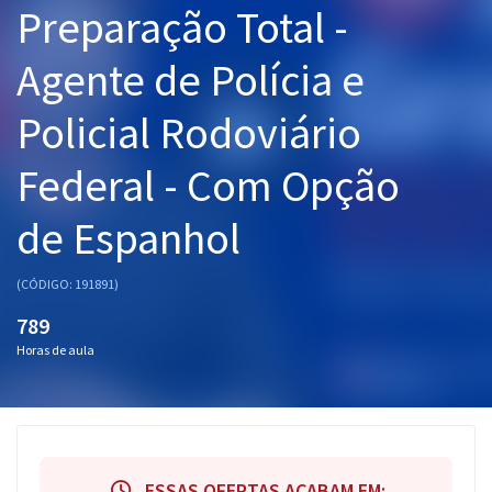
Preparação Total -
Pós
Agente de Polícia e
Graduação
Policial Rodoviário
OAB
Federal - Com Opção
Mentorias
de Espanhol
Questões grátis
Conteúdo gratuito
(CÓDIGO: 191891)
Blog
789
Horas de aula
Aprovados
Atendimento
ESSAS OFERTAS ACABAM EM: