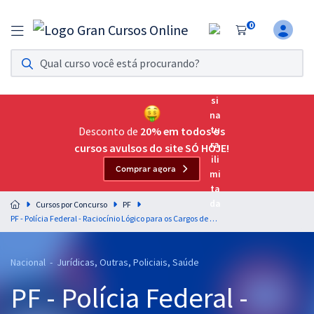
0
Assinatura Ilimitada 11
Acesso a todos os cursos. Teste grátis por 7 dias!
Assinatura OAB Até Passar
Acesso ilimitado a toda preparação para o Exame da
Desconto de
20% em todos os
Ordem, até você passar!
cursos avulsos do site SÓ HOJE!
Comprar agora
Residências Multiprofissionais
Preparação completa e intensiva para as principais
Cursos por Concurso
PF
residências em saúde do Brasil
PF - Polícia Federal - Raciocínio Lógico para os Cargos de Perito Criminal Federal - Professor: Wagner Aguiar
Concursos
Nacional - Jurídicas, Outras, Policiais, Saúde
Assinatura Ilimitada
PF - Polícia Federal -
Cursos 20% OFF