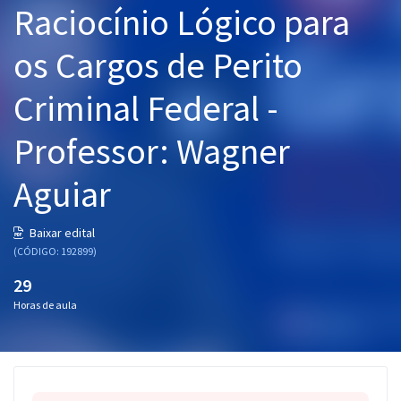
Raciocínio Lógico para
Pós
os Cargos de Perito
Graduação
Criminal Federal -
OAB
Professor: Wagner
Mentorias
Aguiar
Questões grátis
Conteúdo gratuito
Baixar edital
(CÓDIGO: 192899)
Blog
29
Aprovados
Horas de aula
Atendimento