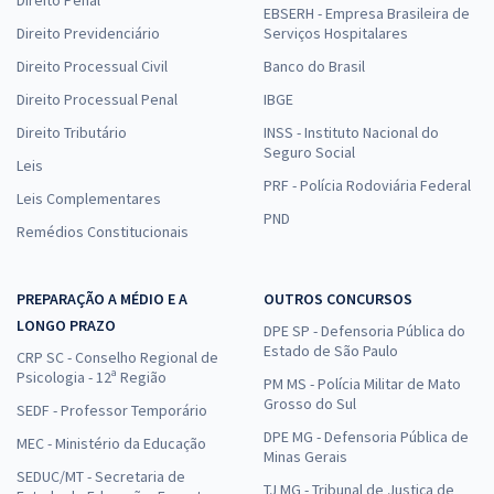
EBSERH - Empresa Brasileira de
Direito Previdenciário
Serviços Hospitalares
Direito Processual Civil
Banco do Brasil
Direito Processual Penal
IBGE
Direito Tributário
INSS - Instituto Nacional do
Seguro Social
Leis
PRF - Polícia Rodoviária Federal
Leis Complementares
PND
Remédios Constitucionais
PREPARAÇÃO A MÉDIO E A
OUTROS CONCURSOS
LONGO PRAZO
DPE SP - Defensoria Pública do
Estado de São Paulo
CRP SC - Conselho Regional de
Psicologia - 12ª Região
PM MS - Polícia Militar de Mato
Grosso do Sul
SEDF - Professor Temporário
DPE MG - Defensoria Pública de
MEC - Ministério da Educação
Minas Gerais
SEDUC/MT - Secretaria de
TJ MG - Tribunal de Justiça de