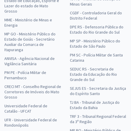
Estado de Educação, Esporte e
Minas Gerais
Lazer do estado de Mato
Grosso
CGDF - Controladoria Geral do
Distrito Federal
MME - Ministério de Minas e
Energia
DPE RS - Defensoria Pública do
Estado do Rio Grande do Sul
MP GO - Ministério Público do
Estado de Goiás - Secretário
MP SP - Ministério Público do
Auxiliar da Comarca de
Estado de São Paulo
Itapuranga
PM SC - Polícia Militar de Santa
ANVISA - Agência Nacional de
Catarina
Vigilância Sanitária
SEDUC RS - Secretaria de
PM PE - Polícia Militar de
Estado da Educação do Rio
Pernambuco
Grande do Sul
CRECI MT - Conselho Regional de
SEJUS ES - Secretaria da Justiça
Corretores de Imóveis do Mato
do Espírito Santo
Grosso
TJ BA - Tribunal de Justiça do
Universidade Federal de
Estado da Bahia
Catalão - UFCAT
TRF 3 - Tribunal Regional Federal
UFR - Universidade Federal de
da 3ª Região
Rondonópolis
MP RO - Ministério Público de