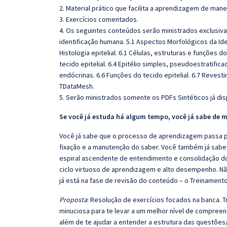
2. Material prático que facilita a aprendizagem de mane
3. Exercícios comentados.
4. Os seguintes conteúdos serão ministrados exclusiv
identificação humana. 5.1 Aspectos Morfológicos da Ide
Histologia epitelial. 6.1 Células, estruturas e funções do 
tecido epitelial. 6.4 Epitélio simples, pseudoestratifica
endócrinas. 6.6 Funções do tecido epitelial. 6.7 Revest
TDataMesh.
5. Serão ministrados somente os PDFs Sintéticos já dis
Se você já estuda há algum tempo, você já sabe de m
Você já sabe que o processo de aprendizagem passa po
fixação e a manutenção do saber. Você também já sabe
espiral ascendente de entendimento e consolidação d
ciclo virtuoso de aprendizagem e alto desempenho. Não
já está na fase de revisão do conteúdo – o Treinamento
Proposta
: Resolução de exercícios focados na banca.
minuciosa para te levar a um melhor nível de compree
além de te ajudar a entender a estrutura das questões/