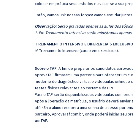
colocar em prática seus estudos e avaliar se a sua pr
Então, vamos unir nossas forças! Vamos estudar juntos
Observação:
Serão gravadas apenas as aulas dos tópicos
1. Em Treinamento Intensivo serão ministradas apenas a
TREINAMENTO INTENSIVO E DIFERENCIAIS EXCLUSIVO
✅
Treinamento Intensivo (curso em exercícios).
Sobre o TAF:
A fim de preparar os candidatos aprovados
AprovaTAF firmaram uma parceria para oferecer um cu
moderno de diagnóstico virtual e videoaulas online, o 
testes físicos relevantes ao certame da PRF.
Para o TAF serão disponibilizadas videoaulas com orien
Após a liberação da matrícula, o usuário deverá envia
até 48h o aluno receberá uma senha de acesso por email
parceiro,
AprovaTaf.com.br
, onde poderá iniciar seu p
ao TAF.