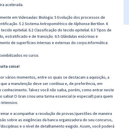
ira acelerada.
amente em Videoaulas: Biologia: 5 Evolução dos processos de
ntificação. 5.2 Sistema Antropométrico de Alphonse Bertilon. 6
tecido epitelial. 6.2 Classificação do tecido epitelial. 6.3 Tipos de
do, estratificado e de transição. 6.5 Glândulas exócrinas e
imento de superfícies internas e externas do corpo.Informática:
ponibilizados no curso.
uita coisa!
r vários momentos, entre os quais se destacam a aquisição, a
 que a manutenção deve ser contínua e, de preferência, em
o conhecimento. Talvez você não saiba, porém, como entrar neste
 sabia! O Gran criou uma turma essencial (e especial!) para quem
 Intensivo.
 Treinar e acompanhar a resolução de provas/questões de maneira
nsão sobre as exigências da banca organizadora do seu concurso,
disciplinas e o nível de detalhamento exigido. Assim, você poderá