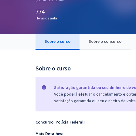
Pós
774
Graduação
Horas de aula
OAB
Sobre o curso
Sobre o concurso
Mentorias
Questões grátis
Sobre o curso
Conteúdo gratuito
Blog
Satisfação garantida ou seu dinheiro de vo
Você poderá efetuar o cancelamento e obter 
Aprovados
satisfação garantida ou seu dinheiro de volta
Atendimento
Concurso: Polícia Federal!
Mais Detalhes: