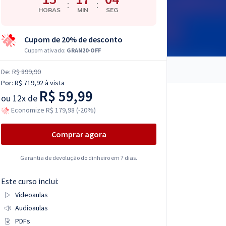
:
:
HORAS
MIN
SEG
Cupom de 20% de desconto
Cupom ativado:
GRAN20-OFF
De:
R$ 899,90
Por:
R$ 719,92
à vista
R$ 59,99
ou
12x de
Economize R$ 179,98 (-20%)
Comprar agora
Garantia de devolução do dinheiro em 7 dias.
Este curso inclui:
Videoaulas
Audioaulas
PDFs