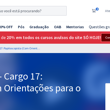
0
At
20% OFF
Pós
Graduação
OAB
Mentorias
Questões gr
 de
20% em todos os cursos avulsos do site SÓ HOJE!
Co
PF - Polícia Federal - Cargo 17: Papiloscopista (Com Orientações para o TAF)
 - Cargo 17:
 Orientações para o