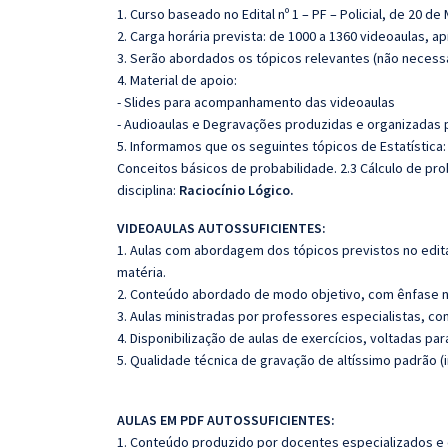
1. Curso baseado no Edital nº 1 – PF – Policial, de 20 de
2. Carga horária prevista: de 1000 a 1360 videoaulas, 
3. Serão abordados os tópicos relevantes (não necessa
4. Material de apoio:
- Slides para acompanhamento das videoaulas
- Audioaulas e Degravações produzidas e organizadas pa
5. Informamos que os seguintes tópicos de Estatística: 
Conceitos básicos de probabilidade. 2.3 Cálculo de pr
disciplina:
Raciocínio Lógico.
VIDEOAULAS AUTOSSUFICIENTES:
1. Aulas com abordagem dos tópicos previstos no edita
matéria.
2. Conteúdo abordado de modo objetivo, com ênfase n
3. Aulas ministradas por professores especialistas, co
4. Disponibilização de aulas de exercícios, voltadas pa
5. Qualidade técnica de gravação de altíssimo padrão 
AULAS EM PDF AUTOSSUFICIENTES:
1. Conteúdo produzido por docentes especializados e