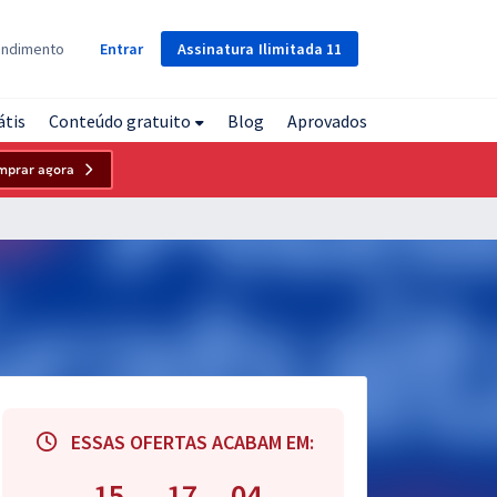
Assinatura
Ilimitada
11
endimento
Entrar
átis
Conteúdo gratuito
Blog
Aprovados
mprar agora
ESSAS OFERTAS ACABAM EM:
15
17
03