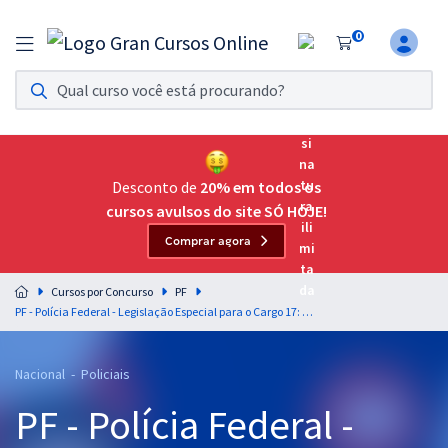
0
Assinatura Ilimitada 11
Acesso a todos os cursos. Teste grátis por 7 dias!
Assinatura OAB Até Passar
Acesso ilimitado a toda preparação para o Exame da
Desconto de
20% em todos os
Ordem, até você passar!
cursos avulsos do site SÓ HOJE!
Comprar agora
Residências Multiprofissionais
Preparação completa e intensiva para as principais
Cursos por Concurso
PF
residências em saúde do Brasil
PF - Polícia Federal - Legislação Especial para o Cargo 17: Papiloscopista - Professores: Equipe Gran
Concursos
Nacional - Policiais
Assinatura Ilimitada
PF - Polícia Federal -
Cursos 20% OFF