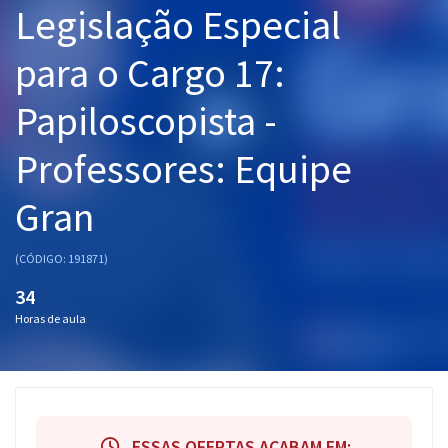
Legislação Especial
Pós
para o Cargo 17:
Graduação
Papiloscopista -
OAB
Professores: Equipe
Mentorias
Gran
Questões grátis
Conteúdo gratuito
(CÓDIGO: 191871)
Blog
34
Horas de aula
Aprovados
Atendimento
ESSAS OFERTAS ACABAM EM: