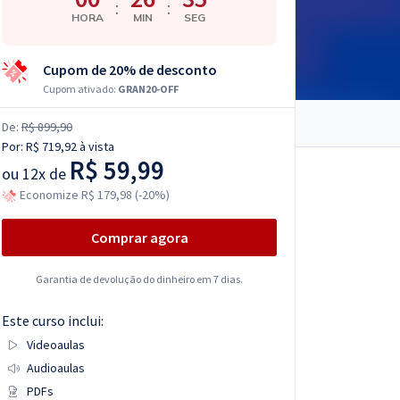
:
:
HORA
MIN
SEG
Cupom de 20% de desconto
Cupom ativado:
GRAN20-OFF
De:
R$ 899,90
Por:
R$ 719,92
à vista
R$ 59,99
ou
12x de
Economize R$ 179,98 (-20%)
Comprar agora
Garantia de devolução do dinheiro em 7 dias.
Este curso inclui:
Videoaulas
Audioaulas
PDFs