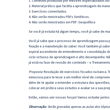
1. Conteúdo produzido por mestres especializados na 
2. Material prático que facilita a aprendizagem de mane
3. Exercícios comentados.
4. Não serão ministrados PDFs Sintéticos.
4. Não serão ministrados em PDF: Geopolítica
Se você já estuda há algum tempo, você já sabe de mui
Você já sabe que o processo de aprendizagem passa po
fixação e a manutenção do saber. Você também já sabe
espiral ascendente de entendimento e consolidação d
ciclo virtuoso de aprendizagem e alto desempenho. Não
já está na fase de revisão do conteúdo – o Treinamento
Proposta
: Resolução de exercícios focados na banca.
minuciosa para te levar a um melhor nível de compree
além de te ajudar a entender a estrutura das questões/
colocar em prática seus estudos e avaliar se a sua pr
Então, vamos unir nossas forças! Vamos estudar juntos
Observação:
Serão gravadas apenas as aulas dos tópicos