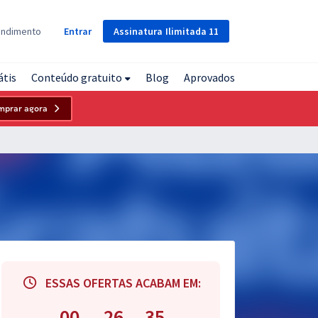
Assinatura
Ilimitada
11
endimento
Entrar
átis
Conteúdo gratuito
Blog
Aprovados
mprar agora
ESSAS OFERTAS ACABAM EM:
00
26
34