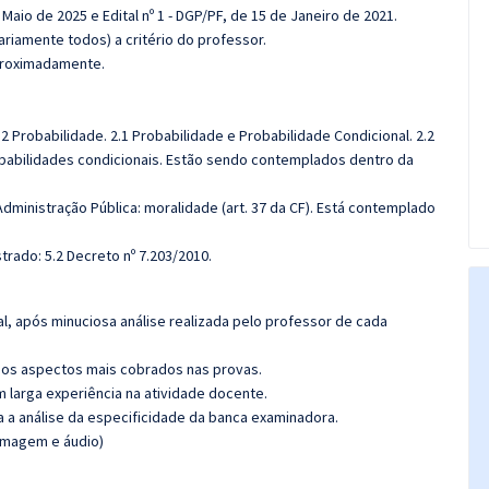
e Maio de 2025 e Edital nº 1 - DGP/PF, de 15 de Janeiro de 2021.
riamente todos) a critério do professor.
aproximadamente.
2 Probabilidade. 2.1 Probabilidade e Probabilidade Condicional. 2.2
obabilidades condicionais. Estão sendo contemplados dentro da
Administração Pública: moralidade (art. 37 da CF). Está contemplado
strado: 5.2 Decreto nº 7.203/2010.
l, após minuciosa análise realizada pelo professor de cada
os aspectos mais cobrados nas provas.
m larga experiência na atividade docente.
ra a análise da especificidade da banca examinadora.
(imagem e áudio)