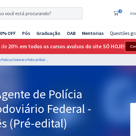
0
At
20% OFF
Pós
Graduação
OAB
Mentorias
Questões gr
 de
20% em todos os cursos avulsos do site SÓ HOJE!
Co
2 em 1 - PF e PRF - Agente de Polícia Federal e Policial Rodoviário Federal - Com Opção de Inglês (Pré-edital)
Agente de Polícia
odoviário Federal -
 (Pré-edital)