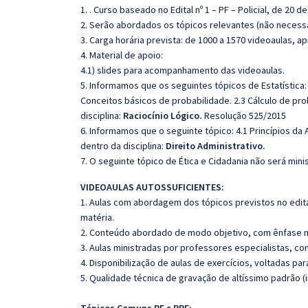
1. . Curso baseado no Edital nº 1 – PF – Policial, de 20 d
2. Serão abordados os tópicos relevantes (não necessa
3. Carga horária prevista: de 1000 a 1570 videoaulas, 
4. Material de apoio:
4.1) slides para acompanhamento das videoaulas.
5. Informamos que os seguintes tópicos de Estatística: 
Conceitos básicos de probabilidade. 2.3 Cálculo de pr
disciplina:
Raciocínio Lógico.
Resolução 525/2015
6. Informamos que o seguinte tópico: 4.1 Princípios da 
dentro da disciplina:
Direito Administrativo.
7. O seguinte tópico de Ética e Cidadania não será mini
VIDEOAULAS AUTOSSUFICIENTES:
1. Aulas com abordagem dos tópicos previstos no edita
matéria.
2. Conteúdo abordado de modo objetivo, com ênfase n
3. Aulas ministradas por professores especialistas, co
4. Disponibilização de aulas de exercícios, voltadas pa
5. Qualidade técnica de gravação de altíssimo padrão 