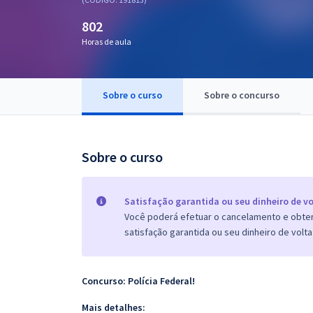
Pós
802
Graduação
Horas de aula
OAB
Sobre o curso
Sobre o concurso
Mentorias
Questões grátis
Sobre o curso
Conteúdo gratuito
Blog
Satisfação garantida ou seu dinheiro de vo
Você poderá efetuar o cancelamento e obter 
Aprovados
satisfação garantida ou seu dinheiro de volta
Atendimento
Concurso: Polícia Federal!
Mais detalhes: