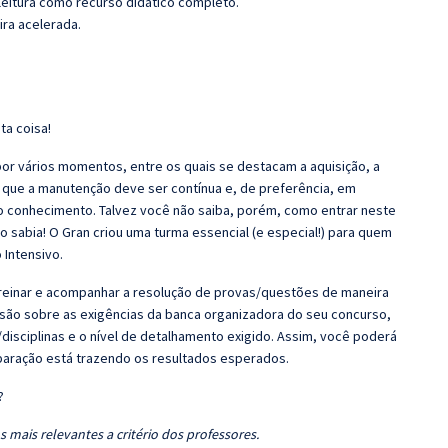
leitura como recurso didático completo.
ira acelerada.
ta coisa!
r vários momentos, entre os quais se destacam a aquisição, a
 que a manutenção deve ser contínua e, de preferência, em
o conhecimento. Talvez você não saiba, porém, como entrar neste
 sabia! O Gran criou uma turma essencial (e especial!) para quem
 Intensivo.
 Treinar e acompanhar a resolução de provas/questões de maneira
nsão sobre as exigências da banca organizadora do seu concurso,
disciplinas e o nível de detalhamento exigido. Assim, você poderá
eparação está trazendo os resultados esperados.
?
 mais relevantes a critério dos professores.