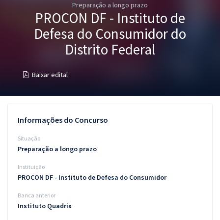
Preparação a longo prazo
Pós
PROCON DF - Instituto de
Graduação
Defesa do Consumidor do
Distrito Federal
OAB
Baixar edital
Mentorias
Questões grátis
Informações do Concurso
Conteúdo gratuito
Situação
Blog
Preparação a longo prazo
Aprovados
Instituição
PROCON DF - Instituto de Defesa do Consumidor
Atendimento
Banca anterior
Instituto Quadrix