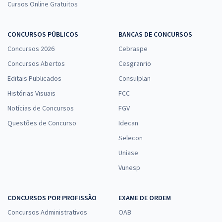
19,33
R$
ou 12x de
Cursos Online Gratuitos
Economize R$ 57,98 (-20%)
Comprar
CONCURSOS PÚBLICOS
BANCAS DE CONCURSOS
Concursos 2026
Cebraspe
Concursos Abertos
Cesgranrio
PROCON DF - Instituto de Defesa do Consumidor do Distrito Federal
Editais Publicados
Consulplan
- Conhecimentos Específicos para o Cargo de Analista de Atividades
Histórias Visuais
FCC
de Defesa do Consumidor - Contabilidade
Notícias de Concursos
FGV
R$ 223,84
à vista
Questões de Concurso
Idecan
18,65
R$
ou 12x de
Economize R$ 55,96 (-20%)
Selecon
Uniase
Comprar
Vunesp
CONCURSOS POR PROFISSÃO
EXAME DE ORDEM
PROCON DF - Instituto de Defesa do Consumidor do Distrito Federal
- Conhecimentos Básicos para Analista de Atividades de Defesa do
Concursos Administrativos
OAB