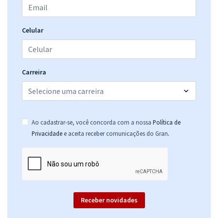
PROCON DF - Instituto de Defesa do Consumidor do Distrito Federal
- Conhecimentos Específicos para Analista de Atividades de Defesa
Celular
do Consumidor - Administração
R$ 287,92
à vista
23,99
R$
ou 12x de
Carreira
Economize R$ 71,98 (-20%)
Comprar
Ao cadastrar-se, você concorda com a nossa
Política de
.
Privacidade
e aceita receber comunicações do Gran
PROCON DF - Instituto de Defesa do Consumidor do Distrito Federal
- Analista de Atividades de Defesa do Consumidor - Recursos
Humanos
R$ 343,92
à vista
28,66
R$
ou 12x de
Economize R$ 85,98 (-20%)
Receber novidades
Comprar