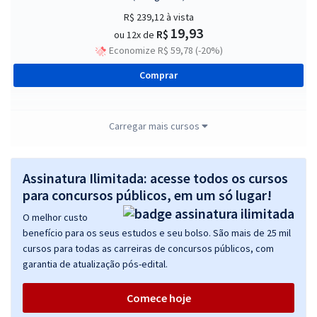
R$ 239,12
à vista
19,93
R$
ou 12x de
Economize R$ 59,78 (-20%)
Comprar
Carregar mais cursos
PROCON DF - Instituto de Defesa do Consumidor do Distrito Federal
- Conhecimentos Básicos para Técnico de Atividades de Defesa do
Consumidor
Assinatura Ilimitada: acesse todos os cursos
para concursos públicos, em um só lugar!
R$ 279,99
à vista
23,33
R$
ou 12x de
O melhor custo
Economize R$ 70,00 (-20%)
benefício para os seus estudos e seu bolso. São mais de 25 mil
cursos para todas as carreiras de concursos públicos, com
Comprar
garantia de atualização pós-edital.
Comece hoje