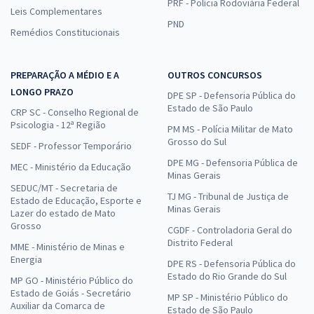
PRF - Polícia Rodoviária Federal
Leis Complementares
PND
Remédios Constitucionais
PREPARAÇÃO A MÉDIO E A
OUTROS CONCURSOS
LONGO PRAZO
DPE SP - Defensoria Pública do
Estado de São Paulo
CRP SC - Conselho Regional de
Psicologia - 12ª Região
PM MS - Polícia Militar de Mato
Grosso do Sul
SEDF - Professor Temporário
DPE MG - Defensoria Pública de
MEC - Ministério da Educação
Minas Gerais
SEDUC/MT - Secretaria de
TJ MG - Tribunal de Justiça de
Estado de Educação, Esporte e
Minas Gerais
Lazer do estado de Mato
Grosso
CGDF - Controladoria Geral do
Distrito Federal
MME - Ministério de Minas e
Energia
DPE RS - Defensoria Pública do
Estado do Rio Grande do Sul
MP GO - Ministério Público do
Estado de Goiás - Secretário
MP SP - Ministério Público do
Auxiliar da Comarca de
Estado de São Paulo