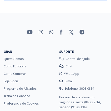
PROCON DF - Instituto de Defesa do Consumidor do Distrito Federal
- Conhecimentos Específicos para Analista de Atividades de Defesa
do Consumidor - Recursos Humanos
R$ 207,92
à vista
17,33
R$
ou 12x de
Economize R$ 51,98 (-20%)
GRAN
SUPORTE
Comprar
Quem Somos
Central de ajuda
Como Funciona
Chat
Como Comprar
WhatsApp
Loja Social
PROCON DF - Instituto de Defesa do Consumidor do Distrito Federal
E-mail
- Analista de Atividades de Defesa do Consumidor - Contabilidade
Programa de Afiliados
Telefone: 3003-0894
R$ 399,92
à vista
Trabalhe Conosco
Horário de atendimento:
33,33
R$
ou 12x de
segunda a sexta (8h às 20h),
Preferência de Cookies
Economize R$ 99,98 (-20%)
sábado (9h às 13h).