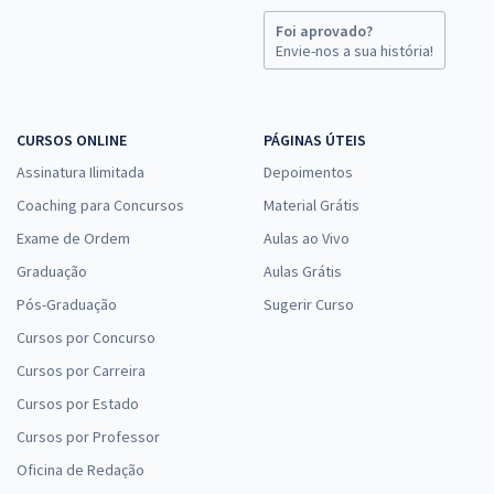
Comprar
Foi aprovado?
Envie-nos a sua história!
PROCON DF - Instituto de Defesa do Consumidor do Distrito Federal
CURSOS ONLINE
PÁGINAS ÚTEIS
- Analista de Atividades de Defesa do Consumidor - Modernização
da Gestão Pública
Assinatura Ilimitada
Depoimentos
R$ 399,92
à vista
Coaching para Concursos
Material Grátis
33,33
R$
ou 12x de
Exame de Ordem
Aulas ao Vivo
Economize R$ 99,98 (-20%)
Graduação
Aulas Grátis
Comprar
Pós-Graduação
Sugerir Curso
Cursos por Concurso
Cursos por Carreira
PROCON DF - Instituto de Defesa do Consumidor do Distrito Federal
Cursos por Estado
- Conhecimentos Específicos para o Cargo: Analista de Atividades
Cursos por Professor
de Defesa do Consumidor - Modernização da Gestão Pública
Oficina de Redação
R$ 231,92
à vista