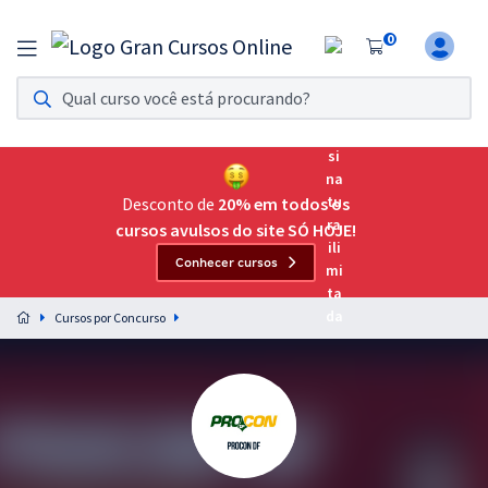
0
Assinatura Ilimitada 11
Acesso a todos os cursos. Teste grátis por 7 dias!
Assinatura OAB Até Passar
Acesso ilimitado a toda preparação para o Exame da
Desconto de
20% em todos os
Ordem, até você passar!
cursos avulsos do site SÓ HOJE!
Conhecer cursos
Residências Multiprofissionais
Preparação completa e intensiva para as principais
Cursos por Concurso
residências em saúde do Brasil
Concursos
Assinatura Ilimitada
Cursos 20% OFF