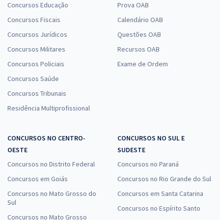
Consumidor
Concursos Educação
Prova OAB
R$ 279,99
à vista
Concursos Fiscais
Calendário OAB
23,33
R$
ou 12x de
Concursos Jurídicos
Questões OAB
Economize R$ 70,00 (-20%)
Concursos Militares
Recursos OAB
Comprar
Concursos Policiais
Exame de Ordem
Concursos Saúde
Concursos Tribunais
PROCON DF - Instituto de Defesa do Consumidor do Distrito Federal
Residência Multiprofissional
- Conhecimentos Específicos para Técnico de Atividades de Defesa
do Consumidor - Agente Administrativo
R$ 263,99
à vista
CONCURSOS NO CENTRO-
CONCURSOS NO SUL E
22,00
R$
OESTE
ou 12x de
SUDESTE
Economize R$ 66,00 (-20%)
Concursos no Distrito Federal
Concursos no Paraná
Comprar
Concursos em Goiás
Concursos no Rio Grande do Sul
Concursos no Mato Grosso do
Concursos em Santa Catarina
Sul
Concursos no Espírito Santo
Concursos no Mato Grosso