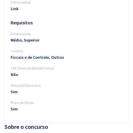
Último edital
Link
Requisitos
Escolaridade
Médio, Superior
Carreira
Fiscais e de Controle, Outras
TAF (Teste de Aptidão Física)
Não
Redação Discursiva
Sim
Prova de títulos
Sim
Sobre o concurso