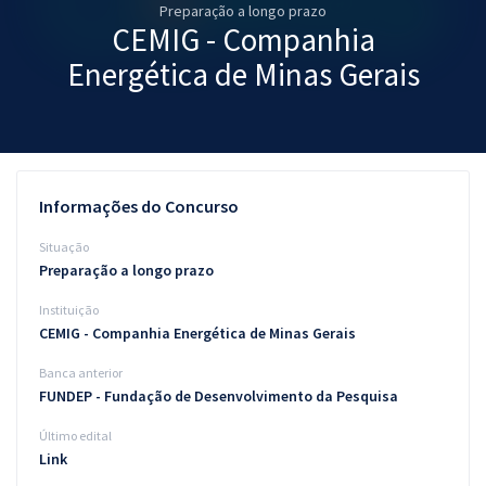
Preparação a longo prazo
Pós
CEMIG - Companhia
Graduação
Energética de Minas Gerais
OAB
Mentorias
Informações do Concurso
Questões grátis
Situação
Conteúdo gratuito
Preparação a longo prazo
Instituição
Blog
CEMIG - Companhia Energética de Minas Gerais
Aprovados
Banca anterior
FUNDEP - Fundação de Desenvolvimento da Pesquisa
Atendimento
Último edital
Link