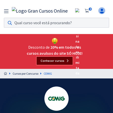
0
Assinatura Ilimitada 11
Acesso a todos os cursos. Teste grátis por 7 dias!
Assinatura OAB Até Passar
Acesso ilimitado a toda preparação para o Exame da
Desconto de
20% em todos os
Ordem, até você passar!
cursos avulsos do site SÓ HOJE!
Conhecer cursos
Residências Multiprofissionais
Preparação completa e intensiva para as principais
Cursos por Concurso
CEMIG
residências em saúde do Brasil
Concursos
Assinatura Ilimitada
Cursos 20% OFF