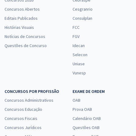
Concursos 2026
Cebraspe
Concursos Abertos
Cesgranrio
Editais Publicados
Consulplan
Histórias Visuais
FCC
Notícias de Concursos
FGV
Questões de Concurso
Idecan
Selecon
Uniase
Vunesp
CONCURSOS POR PROFISSÃO
EXAME DE ORDEM
Concursos Administrativos
OAB
Concursos Educação
Prova OAB
Concursos Fiscais
Calendário OAB
Concursos Jurídicos
Questões OAB