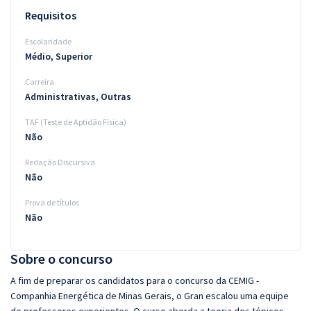
Requisitos
Escolaridade
Médio, Superior
Carreira
Administrativas, Outras
TAF (Teste de Aptidão Física)
Não
Redação Discursiva
Não
Prova de títulos
Não
Sobre o concurso
A fim de preparar os candidatos para o concurso da CEMIG -
Companhia Energética de Minas Gerais, o Gran escalou uma equipe