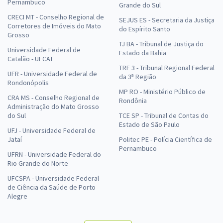
Pernambuco
Grande do Sul
CRECI MT - Conselho Regional de
SEJUS ES - Secretaria da Justiça
Corretores de Imóveis do Mato
do Espírito Santo
Grosso
TJ BA - Tribunal de Justiça do
Universidade Federal de
Estado da Bahia
Catalão - UFCAT
TRF 3 - Tribunal Regional Federal
UFR - Universidade Federal de
da 3ª Região
Rondonópolis
MP RO - Ministério Público de
CRA MS - Conselho Regional de
Rondônia
Administração do Mato Grosso
do Sul
TCE SP - Tribunal de Contas do
Estado de São Paulo
UFJ - Universidade Federal de
Jataí
Politec PE - Polícia Científica de
Pernambuco
UFRN - Universidade Federal do
Rio Grande do Norte
UFCSPA - Universidade Federal
de Ciência da Saúde de Porto
Alegre