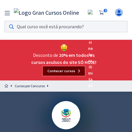
0
Assinatura Ilimitada 11
Acesso a todos os cursos. Teste grátis por 7 dias!
Assinatura OAB Até Passar
Acesso ilimitado a toda preparação para o Exame da
Desconto de
20% em todos os
Ordem, até você passar!
cursos avulsos do site SÓ HOJE!
Conhecer cursos
Residências Multiprofissionais
Preparação completa e intensiva para as principais
Cursos por Concurso
residências em saúde do Brasil
Concursos
Assinatura Ilimitada
Cursos 20% OFF