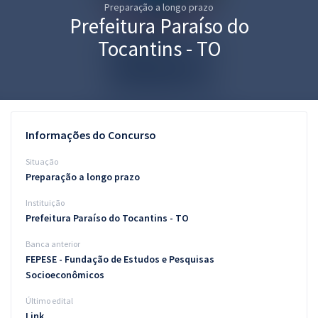
Preparação a longo prazo
Pós
Prefeitura Paraíso do
Graduação
Tocantins - TO
OAB
Mentorias
Informações do Concurso
Questões grátis
Situação
Conteúdo gratuito
Preparação a longo prazo
Instituição
Blog
Prefeitura Paraíso do Tocantins - TO
Aprovados
Banca anterior
FEPESE - Fundação de Estudos e Pesquisas
Atendimento
Socioeconômicos
Último edital
Link