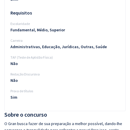
Requisitos
Escolaridade
Fundamental, Médio, Superior
Carreira
Administrativas, Educação, Jurídicas, Outras, Saúde
TAF (Teste de Aptidão Física)
Não
Redação Discursiva
Não
Prova de títulos
Sim
Sobre o concurso
O Gran busca fazer de sua preparação a melhor possível, dando-lhe