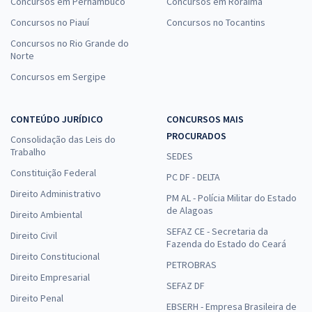
16,66
R$
Concursos em Pernambuco
Concursos em Roraima
12x de
ou R$ 199,90 à vista
Concursos no Piauí
Concursos no Tocantins
Comprar
Concursos no Rio Grande do
Norte
Concursos em Sergipe
CBM MT - Corpo de Bombeiro Militar do Mato Grosso -
CONTEÚDO JURÍDICO
CONCURSOS MAIS
Conhecimentos de Legislação para Soldado
PROCURADOS
16,66
Consolidação das Leis do
R$
12x de
Trabalho
SEDES
ou R$ 199,90 à vista
Constituição Federal
PC DF - DELTA
Comprar
Direito Administrativo
PM AL - Polícia Militar do Estado
de Alagoas
Direito Ambiental
SEFAZ CE - Secretaria da
Direito Civil
Fazenda do Estado do Ceará
Prefeitura de Belmiro Braga - MG - Conhecimentos Gerais para os
Direito Constitucional
Cargos de Nível Médio (Pós-Edital)
PETROBRAS
Direito Empresarial
16,66
R$
12x de
SEFAZ DF
ou R$ 199,90 à vista
Direito Penal
EBSERH - Empresa Brasileira de