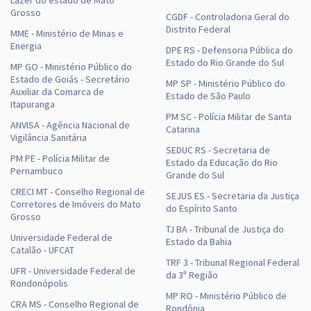
Lazer do estado de Mato
Grosso
CGDF - Controladoria Geral do
Distrito Federal
MME - Ministério de Minas e
Energia
DPE RS - Defensoria Pública do
IMAP Penha SC - Conhecimentos Gerais para os Cargos de Nível
Estado do Rio Grande do Sul
MP GO - Ministério Público do
Médio com a Equipe Gran
Estado de Goiás - Secretário
MP SP - Ministério Público do
16,66
Auxiliar da Comarca de
R$
12x de
Estado de São Paulo
Itapuranga
ou R$ 199,90 à vista
PM SC - Polícia Militar de Santa
ANVISA - Agência Nacional de
Catarina
Comprar
Vigilância Sanitária
SEDUC RS - Secretaria de
PM PE - Polícia Militar de
Estado da Educação do Rio
Pernambuco
Grande do Sul
CRECI MT - Conselho Regional de
SEJUS ES - Secretaria da Justiça
Corretores de Imóveis do Mato
do Espírito Santo
Grosso
TJ BA - Tribunal de Justiça do
Universidade Federal de
Estado da Bahia
Catalão - UFCAT
TRF 3 - Tribunal Regional Federal
UFR - Universidade Federal de
da 3ª Região
Rondonópolis
MP RO - Ministério Público de
CRA MS - Conselho Regional de
Rondônia