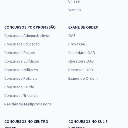
Uniase
Fernandes
Vunesp
17,86
R$
12x de
ou R$ 214,28 à vista
CONCURSOS POR PROFISSÃO
EXAME DE ORDEM
Comprar
Concursos Administrativos
OAB
Concursos Educação
Prova OAB
Concursos Fiscais
Calendário OAB
PC PR - Polícia Civil do Estado do Paraná - Direito Constitucional para
Concursos Jurídicos
Questões OAB
Agente de Polícia Judiciária - Professores: Aragonê Fernandes e
Marcos Girão (Pós-Edital)
Concursos Militares
Recursos OAB
17,33
R$
Concursos Policiais
Exame de Ordem
12x de
ou R$ 207,90 à vista
Concursos Saúde
Comprar
Concursos Tribunais
Residência Multiprofissional
GCM Marabá PA - Noções de Direito Constitucional para o Cargo de
CONCURSOS NO CENTRO-
CONCURSOS NO SUL E
Guarda Municipal com o Prof. Aragonê Fernandes (Pós-Edital)