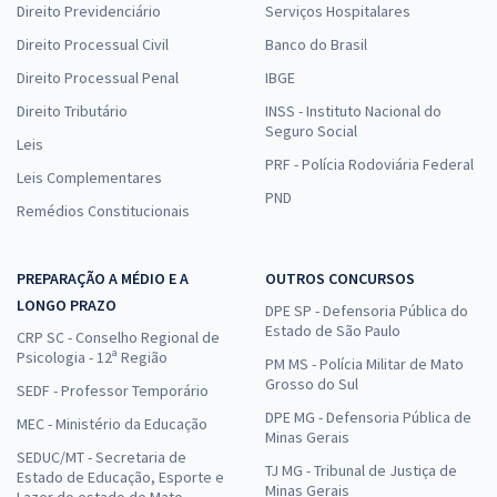
Direito Previdenciário
Serviços Hospitalares
Comprar
Direito Processual Civil
Banco do Brasil
Direito Processual Penal
IBGE
Direito Tributário
INSS - Instituto Nacional do
PROCON RJ - Instituto Estadual de Proteção e Defesa do
Seguro Social
Consumidor - Direito Constitucional para o cargo de Analista de
Leis
Proteção e Defesa do Consumidor - Professor Aragonê Fernandes
PRF - Polícia Rodoviária Federal
Leis Complementares
16,66
PND
R$
12x de
Remédios Constitucionais
ou R$ 199,90 à vista
Comprar
PREPARAÇÃO A MÉDIO E A
OUTROS CONCURSOS
LONGO PRAZO
DPE SP - Defensoria Pública do
Estado de São Paulo
CRP SC - Conselho Regional de
Psicologia - 12ª Região
Prefeitura de Indaial - SC - Direito Constitucional para os Cargos de
PM MS - Polícia Militar de Mato
Grosso do Sul
Nível Superior - Professor: Aragonê Fernandes (Pós-edital)
SEDF - Professor Temporário
16,66
DPE MG - Defensoria Pública de
R$
12x de
MEC - Ministério da Educação
Minas Gerais
ou R$ 199,90 à vista
SEDUC/MT - Secretaria de
TJ MG - Tribunal de Justiça de
Estado de Educação, Esporte e
Comprar
Minas Gerais