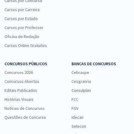
Cursos por Concurso
Aragonê Fernandes
Cursos por Carreira
20,82
R$
12x de
Cursos por Estado
ou R$ 249,80 à vista
Cursos por Professor
Comprar
Oficina de Redação
Cursos Online Gratuitos
BANPARÁ - Banco do Estado do Pará - Compliance e Governança
CONCURSOS PÚBLICOS
BANCAS DE CONCURSOS
Corporativa para o Cargo de Técnico Bancário - Professores Rafael
Concursos 2026
Cebraspe
Barbosa, Rafael Cenoura, Sirlo Tacio, Cid Roberto, Fernanda Rocha e
Luciano Dutra
Concursos Abertos
Cesgranrio
18,32
R$
12x de
Editais Publicados
Consulplan
ou R$ 219,80 à vista
Histórias Visuais
FCC
Comprar
Notícias de Concursos
FGV
Questões de Concurso
Idecan
Selecon
Direito Constitucional - para Carreiras Policiais - Professor Aragonê