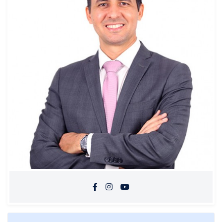
Pós
Graduação
OAB
Mentorias
Questões grátis
Conteúdo gratuito
Blog
Aprovados
Atendimento