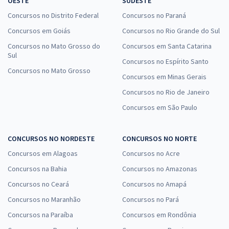
OESTE
SUDESTE
16,66
R$
12x de
Concursos no Distrito Federal
Concursos no Paraná
ou R$ 199,90 à vista
Concursos em Goiás
Concursos no Rio Grande do Sul
Comprar
Concursos no Mato Grosso do
Concursos em Santa Catarina
Sul
Concursos no Espírito Santo
Concursos no Mato Grosso
Concursos em Minas Gerais
AMT - Autarquia Municipal de Trânsito de Eusébio - CE - Noções de
Concursos no Rio de Janeiro
Direito Constitucional para o cargo de Agente de Trânsito com o
Concursos em São Paulo
Prof. Aragonê Fernandes
16,66
R$
12x de
ou R$ 199,90 à vista
CONCURSOS NO NORDESTE
CONCURSOS NO NORTE
Concursos em Alagoas
Concursos no Acre
Comprar
Concursos na Bahia
Concursos no Amazonas
Concursos no Ceará
Concursos no Amapá
Concursos no Maranhão
Concursos no Pará
Prefeitura de Belmiro Braga - MG - Conhecimentos Gerais para os
Cargos de Nível Superior (Pós-Edital)
Concursos na Paraíba
Concursos em Rondônia