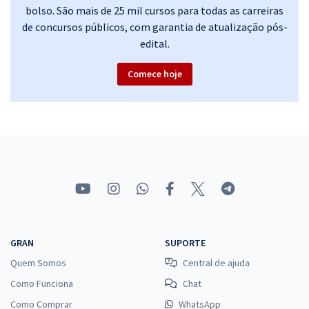
CNJ - Conselho Nacional de Justiça - Noções de Direito
bolso. São mais de 25 mil cursos para todas as carreiras
Constitucional para o Cargo: Analista Judiciário - Professor: Gustavo
de concursos públicos, com garantia de atualização pós-
Brígido & Aragonê Fernandes (Videoaulas) & Luciano Dutra(Aulas em
edital.
PDF) (Pré-edital)
34,98
R$
12x de
Comece hoje
ou R$ 419,80 à vista
Comprar
TRF 1ª Região - Tribunal Regional Federal da 1ª Região - Direito
Constitucional para Residência Jurídica
29,90
R$
12x de
ou R$ 358,80 à vista
GRAN
SUPORTE
Comprar
Quem Somos
Central de ajuda
Como Funciona
Chat
Como Comprar
WhatsApp