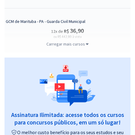
GCM de Marituba - PA - Guarda Civil Municipal
36,90
R$
12x de
ou R$ 442,80 à vista
Carregar mais cursos
Comprar
CRQ 12 - Conselho Regional de Química da 12ª Região - Analista
Administrativo
34,99
R$
12x de
ou R$ 419,90 à vista
Comprar
Assinatura Ilimitada: acesse todos os cursos
para concursos públicos, em um só lugar!
O melhor custo benefício para os seus estudos e seu