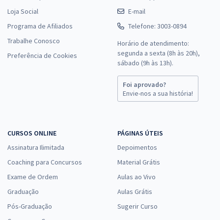
CRQ RS - Conselho Regional de Química da 5ª Região -
Conhecimentos Específicos para o Cargo de Advogado
Loja Social
E-mail
26,66
Programa de Afiliados
Telefone: 3003-0894
R$
12x de
ou R$ 319,90 à vista
Trabalhe Conosco
Horário de atendimento:
segunda a sexta (8h às 20h),
Comprar
Preferência de Cookies
sábado (9h às 13h).
Foi aprovado?
Envie-nos a sua história!
BANESE - Banco do Estado de Sergipe - Comportamentos Éticos,
Diversidade e ESG para o Cargo de Técnico Bancário I - Professores:
Aragonê, Beto, Carlinhos, Cosme Sérgio, Glauber e Outros (Pós-
Edital)
CURSOS ONLINE
PÁGINAS ÚTEIS
20,82
R$
Assinatura Ilimitada
Depoimentos
12x de
ou R$ 249,80 à vista
Coaching para Concursos
Material Grátis
Comprar
Exame de Ordem
Aulas ao Vivo
Graduação
Aulas Grátis
Pós-Graduação
Sugerir Curso
Direito Constitucional para as Carreiras Jurídicas - Professor