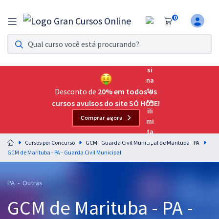
0
Assinatura Ilimitada 11
Acesso a todos os cursos. Teste grátis por 7 dias!
Assinatura OAB Até Passar
Acesso ilimitado a toda preparação para o Exame da
Desconto de
20% em todos os
Ordem, até você passar!
cursos avulsos do site SÓ HOJE!
Comprar agora
Residências Multiprofissionais
Preparação completa e intensiva para as principais
Cursos por Concurso
GCM - Guarda Civil Municipal de Marituba - PA
residências em saúde do Brasil
GCM de Marituba - PA - Guarda Civil Municipal
Concursos
PA - Outras
Assinatura Ilimitada
GCM de Marituba - PA -
Cursos 20% OFF