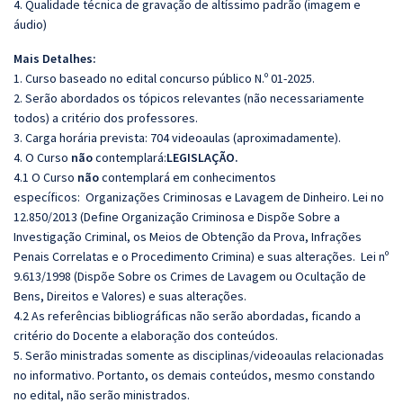
4. Qualidade técnica de gravação de altíssimo padrão (imagem e
áudio)
Mais Detalhes:
1. Curso baseado no edital concurso público N.º 01-2025.
2. Serão abordados os tópicos relevantes (não necessariamente
todos) a critério dos professores.
3. Carga horária prevista: 704 videoaulas (aproximadamente).
4. O Curso
não
contemplará:
LEGISLAÇÃO.
4.1 O Curso
não
contemplará em conhecimentos
específicos:
Organizações Criminosas e Lavagem de Dinheiro.
Lei no
12.850/2013 (Define Organização Criminosa e Dispõe Sobre a
Investigação Criminal, os Meios de Obtenção da Prova, Infrações
Penais Correlatas e o Procedimento Crimina) e suas alterações. Lei nº
9.613/1998 (Dispõe Sobre os Crimes de Lavagem ou Ocultação de
Bens, Direitos e Valores) e suas alterações.
4.2 As referências bibliográficas não serão abordadas, ficando a
critério do Docente a elaboração dos conteúdos.
5. Serão ministradas somente as disciplinas/videoaulas relacionadas
no informativo. Portanto, os demais conteúdos, mesmo constando
no edital, não serão ministrados.