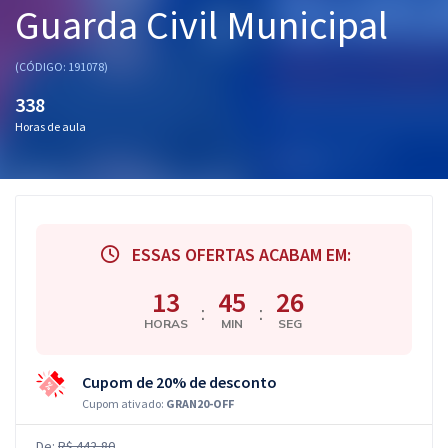
Guarda Civil Municipal
Pós
Graduação
(CÓDIGO: 191078)
338
OAB
Horas de aula
Mentorias
Questões grátis
Conteúdo gratuito
ESSAS OFERTAS ACABAM EM:
Blog
13
45
25
:
:
HORAS
MIN
SEG
Aprovados
Cupom de 20% de desconto
Atendimento
Cupom ativado:
GRAN20-OFF
De:
R$ 442,80