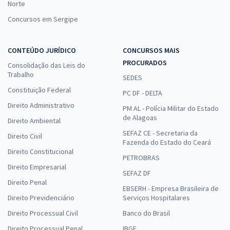
Norte
Concursos em Sergipe
CONTEÚDO JURÍDICO
CONCURSOS MAIS
PROCURADOS
Consolidação das Leis do
Trabalho
SEDES
Constituição Federal
PC DF - DELTA
Direito Administrativo
PM AL - Polícia Militar do Estado
de Alagoas
Direito Ambiental
SEFAZ CE - Secretaria da
Direito Civil
Fazenda do Estado do Ceará
Direito Constitucional
PETROBRAS
Direito Empresarial
SEFAZ DF
Direito Penal
EBSERH - Empresa Brasileira de
Direito Previdenciário
Serviços Hospitalares
Direito Processual Civil
Banco do Brasil
Direito Processual Penal
IBGE