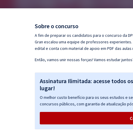
Pós
Graduação
Sobre o concurso
OAB
A fim de preparar os candidatos para o concurso da DPE
Gran escalou uma equipe de professores experientes. 
Mentorias
edital e conta com material de apoio em PDF das aulas
Então, vamos unir nossas forças! Vamos estudar juntos
Questões grátis
Conteúdo gratuito
Assinatura Ilimitada: acesse todos o
Blog
lugar!
Aprovados
O melhor custo benefício para os seus estudos e seu
concursos públicos, com garantia de atualização pós
Atendimento
C