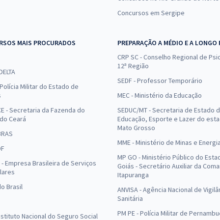
Concursos em Sergipe
RSOS MAIS PROCURADOS
PREPARAÇÃO A MÉDIO E A LONGO
CRP SC - Conselho Regional de Psic
12ª Região
 DELTA
SEDF - Professor Temporário
Polícia Militar do Estado de
s
MEC - Ministério da Educação
E - Secretaria da Fazenda do
SEDUC/MT - Secretaria de Estado 
 do Ceará
Educação, Esporte e Lazer do est
Mato Grosso
BRAS
MME - Ministério de Minas e Energi
DF
MP GO - Ministério Público do Esta
- Empresa Brasileira de Serviços
Goiás - Secretário Auxiliar da Com
lares
Itapuranga
o Brasil
ANVISA - Agência Nacional de Vigilâ
Sanitária
PM PE - Polícia Militar de Pernamb
Instituto Nacional do Seguro Social