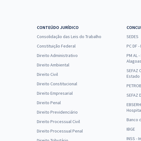
CONTEÚDO JURÍDICO
CONCU
Consolidação das Leis do Trabalho
SEDES
Constituição Federal
PC DF -
Direito Administrativo
PM AL - 
Alagoa
Direito Ambiental
SEFAZ C
Direito Civil
Estado
Direito Constitucional
PETRO
Direito Empresarial
SEFAZ 
Direito Penal
EBSERH 
Hospita
Direito Previdenciário
Banco d
Direito Processual Civil
IBGE
Direito Processual Penal
INSS - 
Direito Tributário