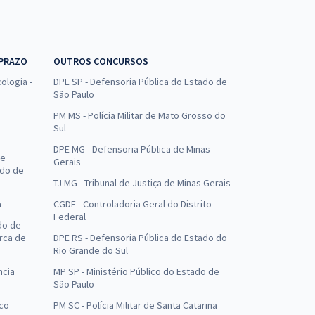
 PRAZO
OUTROS CONCURSOS
ologia -
DPE SP - Defensoria Pública do Estado de
São Paulo
PM MS - Polícia Militar de Mato Grosso do
Sul
DPE MG - Defensoria Pública de Minas
de
Gerais
ado de
TJ MG - Tribunal de Justiça de Minas Gerais
a
CGDF - Controladoria Geral do Distrito
Federal
do de
arca de
DPE RS - Defensoria Pública do Estado do
Rio Grande do Sul
ncia
MP SP - Ministério Público do Estado de
São Paulo
uco
PM SC - Polícia Militar de Santa Catarina