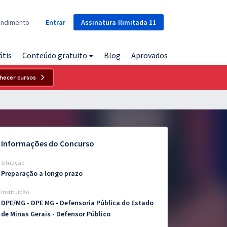
Assinatura
Ilimitada
11
endimento
Entrar
átis
Conteúdo gratuito
Blog
Aprovados
hecer cursos
Informações do Concurso
Situação
Preparação a longo prazo
Instituição
DPE/MG - DPE MG - Defensoria Pública do Estado
de Minas Gerais - Defensor Público