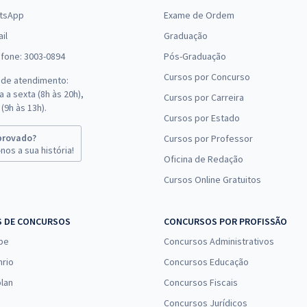
tsApp
Exame de Ordem
il
Graduação
efone: 3003-0894
Pós-Graduação
Cursos por Concurso
 de atendimento:
 a sexta (8h às 20h),
Cursos por Carreira
(9h às 13h).
Cursos por Estado
provado?
Cursos por Professor
nos a sua história!
Oficina de Redação
Cursos Online Gratuitos
S DE CONCURSOS
CONCURSOS POR PROFISSÃO
pe
Concursos Administrativos
nrio
Concursos Educação
lan
Concursos Fiscais
Concursos Jurídicos