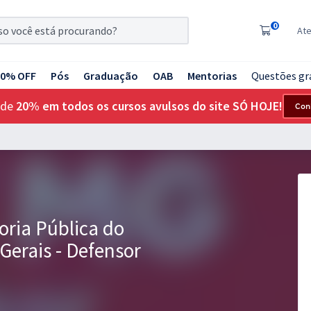
0
At
20% OFF
Pós
Graduação
OAB
Mentorias
Questões gr
 de
20% em todos os cursos avulsos do site SÓ HOJE!
Con
oria Pública do
Gerais - Defensor