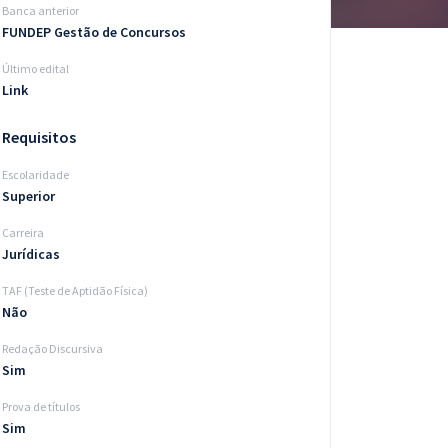
Banca anterior
FUNDEP Gestão de Concursos
Último edital
Link
Requisitos
Escolaridade
Superior
Carreira
Jurídicas
TAF (Teste de Aptidão Física)
Não
Redação Discursiva
Sim
Prova de títulos
Sim