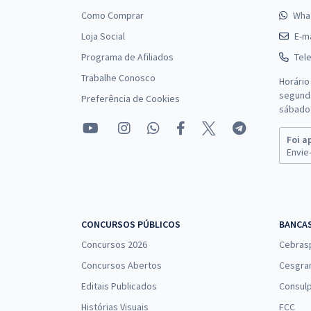
Como Comprar
Wha
Loja Social
E-ma
Programa de Afiliados
Tel
Trabalhe Conosco
Horário
segunda
Preferência de Cookies
sábado 
Foi a
Envie-
CONCURSOS PÚBLICOS
BANCA
Concursos 2026
Cebras
Concursos Abertos
Cesgra
Editais Publicados
Consulp
Histórias Visuais
FCC