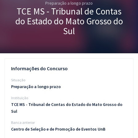
Preparação a longo prazo
Pós
TCE MS - Tribunal de Contas
Graduação
do Estado do Mato Grosso do
Sul
OAB
Mentorias
Questões grátis
Informações do Concurso
Conteúdo gratuito
Situação
Preparação a longo prazo
Blog
Instituição
Aprovados
TCE MS - Tribunal de Contas do Estado do Mato Grosso do
Sul
Atendimento
Banca anterior
Centro de Seleção e de Promoção de Eventos UnB