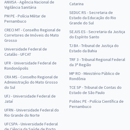
ANVISA - Agência Nacional de
Catarina
Vigilância Sanitária
SEDUC RS - Secretaria de
PM PE - Polícia Militar de
Estado da Educação do Rio
Pernambuco
Grande do Sul
CRECI MT - Conselho Regional de
SEJUS ES - Secretaria da Justiça
Corretores de Imóveis do Mato
do Espírito Santo
Grosso
TJ BA - Tribunal de Justiça do
Universidade Federal de
Estado da Bahia
Catalão - UFCAT
TRF 3 - Tribunal Regional Federal
UFR - Universidade Federal de
da 3ª Região
Rondonópolis
MP RO - Ministério Público de
CRA MS - Conselho Regional de
Rondônia
Administração do Mato Grosso
do Sul
TCE SP - Tribunal de Contas do
Estado de São Paulo
UFJ - Universidade Federal de
Jataí
Politec PE - Polícia Científica de
Pernambuco
UFRN - Universidade Federal do
Rio Grande do Norte
UFCSPA - Universidade Federal
de Ciência da Saúde de Porto