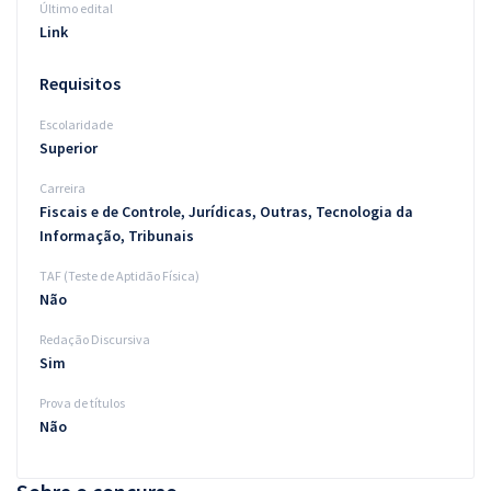
Último edital
Link
Requisitos
Escolaridade
Superior
Carreira
Fiscais e de Controle, Jurídicas, Outras, Tecnologia da
Informação, Tribunais
TAF (Teste de Aptidão Física)
Não
Redação Discursiva
Sim
Prova de títulos
Não