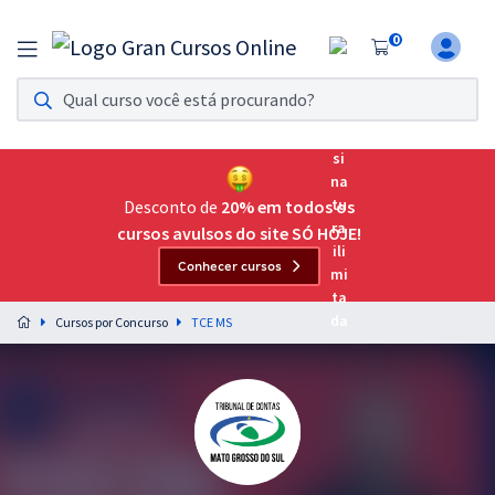
0
Assinatura Ilimitada 11
Acesso a todos os cursos. Teste grátis por 7 dias!
Assinatura OAB Até Passar
Acesso ilimitado a toda preparação para o Exame da
Desconto de
20% em todos os
Ordem, até você passar!
cursos avulsos do site SÓ HOJE!
Conhecer cursos
Residências Multiprofissionais
Preparação completa e intensiva para as principais
Cursos por Concurso
TCE MS
residências em saúde do Brasil
Concursos
Assinatura Ilimitada
Cursos 20% OFF