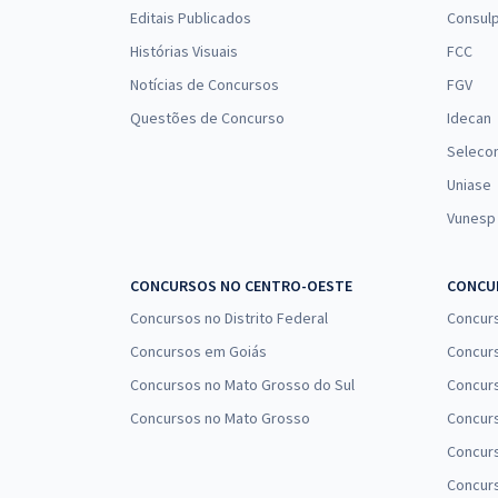
(Pós-Edital)
Editais Publicados
Consulp
Histórias Visuais
FCC
Notícias de Concursos
FGV
Prefeitura de Paracatu - MG - Odontólogo -
Questões de Concurso
Idecan
Odontologia Hospitalar (Pós-Edital)
Seleco
Uniase
Vunesp
Prefeitura de Paracatu - MG - Fiscal da Saúde (Pós-
Edital)
CONCURSOS NO CENTRO-OESTE
CONCUR
Concursos no Distrito Federal
Concur
Concursos em Goiás
Concurs
Prefeitura de Paracatu - MG - Conhecimentos
Concursos no Mato Grosso do Sul
Concurs
Específicos para Odontólogo - Odontologia
Hospitalar (Pós-Edital)
Concursos no Mato Grosso
Concurs
Concur
Concurs