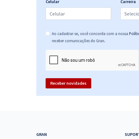
Celular
Carreira
Prefeitura de Paracatu - MG - Conhecimentos
Específicos Para o Cargo de Assistente Social com
a Equipe Gran (Pós-Edital)
Ao cadastrar-se, você concorda com a nossa
Polít
.
receber comunicações do Gran
Prefeitura de Paracatu - MG - Conhecimentos
Específicos Para o Cargo de Fisioterapeuta com a
Equipe Gran (Pós-Edital)
Receber novidades
Prefeitura de Paracatu - MG - Conhecimentos
Específicos Para o Cargo de Psicólogo com a
Equipe Gran (Pós-Edital)
Prefeitura de Paracatu - MG - Farmacêutico (Pós-
GRAN
SUPOR
Edital)