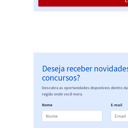
C
Prefeitura de Paracatu - MG - Auxiliar Administrativo
(Pós-Edital)
Prefeitura de Paracatu - MG - Conhecimentos
Comuns para os Cargos de Ensino Médio/Técnico
(Pós-Edital)
Deseja receber novidade
concursos?
Prefeitura de Paracatu - MG - Guarda Civil Municipal
Descubra as oportunidades disponíveis dentro da 
(Pós-Edital)
região onde você mora.
Nome
E-mail
Prefeitura de Paracatu - MG - Oficial Administrativo
(Pós-Edital)