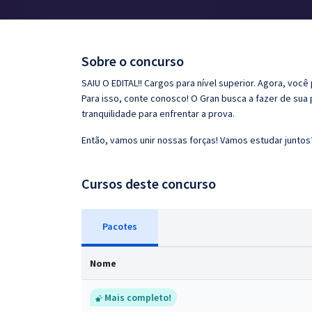
Pós
Graduação
Sobre o concurso
OAB
SAIU O EDITAL!! Cargos para nível superior. Agora, você
Para isso, conte conosco! O Gran busca a fazer de sua
Mentorias
tranquilidade para enfrentar a prova.
Então, vamos unir nossas forças! Vamos estudar juntos
Questões grátis
Conteúdo gratuito
Cursos deste concurso
Blog
Pacotes
Aprovados
Nome
Atendimento
Mais completo!