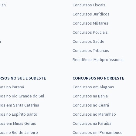
Comprar
Economize R$ 119,98
lan
Concursos Fiscais
(-20%)
Concursos Jurídicos
Concursos Militares
R$ 399,92
à vista
33,33
R$
Concursos Policiais
ou 12x de
Comprar
Economize R$ 99,98
n
Concursos Saúde
(-20%)
Concursos Tribunais
Residência Multiprofissional
R$ 358,32
à vista
29,86
R$
ou 12x de
Comprar
Economize R$ 89,58
SOS NO SUL E SUDESTE
CONCURSOS NO NORDESTE
(-20%)
sos no Paraná
Concursos em Alagoas
R$ 239,92
à vista
os no Rio Grande do Sul
Concursos na Bahia
19,99
R$
ou 12x de
os em Santa Catarina
Concursos no Ceará
Comprar
Economize R$ 59,98
os no Espírito Santo
Concursos no Maranhão
(-20%)
sos em Minas Gerais
Concursos na Paraíba
os no Rio de Janeiro
Concursos em Pernambuco