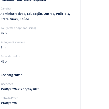
Carreira
Administrativas, Educação, Outras, Policiais,
Prefeituras, Saúde
TAF (Teste de Aptidão Física)
Não
Redação Discursiva
Sim
Prova de títulos
Não
Cronograma
Inscrições
15/06/2026 até 15/07/2026
Data da Prova
23/08/2026