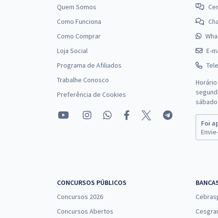
Quem Somos
Cen
Como Funciona
Ch
Como Comprar
Wha
Prefeitura de Paracatu - MG - Conhecimentos
Específicos para o Cargo de Farmacêutico (Pós-
Loja Social
E-ma
Edital)
Programa de Afiliados
Tel
Trabalhe Conosco
Horário
segunda
Preferência de Cookies
Prefeitura de Paracatu - MG - Engenheiro Civil (Pós-
sábado 
Edital)
Foi a
Envie-
Prefeitura de Paracatu - MG - Professor PEB I (Pós-
Edital)
CONCURSOS PÚBLICOS
BANCA
Concursos 2026
Cebras
Concursos Abertos
Cesgra
Prefeitura de Paracatu - MG - Educador de Creche