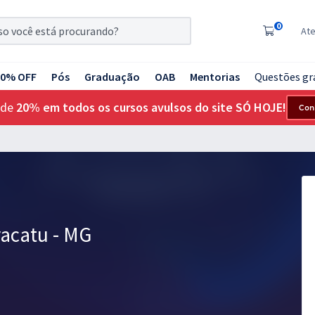
0
At
20% OFF
Pós
Graduação
OAB
Mentorias
Questões gr
 de
20% em todos os cursos avulsos do site SÓ HOJE!
Con
racatu - MG