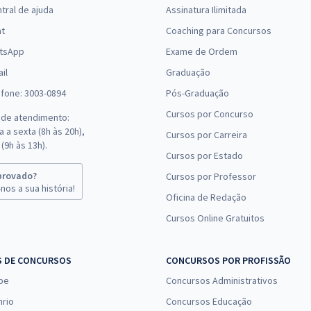
tral de ajuda
Assinatura Ilimitada
(-20%)
at
Coaching para Concursos
R$ 207,92
à vista
tsApp
Exame de Ordem
17,33
R$
ou 12x de
Comprar
il
Graduação
Economize R$ 51,98
efone: 3003-0894
Pós-Graduação
(-20%)
Cursos por Concurso
 de atendimento:
R$ 399,92
à vista
 a sexta (8h às 20h),
Cursos por Carreira
33,33
R$
ou 12x de
(9h às 13h).
Comprar
Cursos por Estado
Economize R$ 99,98
(-20%)
provado?
Cursos por Professor
nos a sua história!
Oficina de Redação
R$ 479,92
à vista
Cursos Online Gratuitos
39,99
R$
ou 12x de
Comprar
Economize R$ 119,98
(-20%)
S DE CONCURSOS
CONCURSOS POR PROFISSÃO
pe
Concursos Administrativos
R$ 479,92
à vista
39,99
nrio
Concursos Educação
R$
ou 12x de