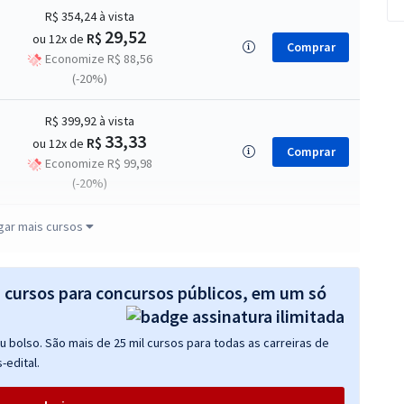
R$ 354,24
à vista
29,52
R$
ou 12x de
Comprar
Economize R$ 88,56
(-20%)
R$ 399,92
à vista
33,33
R$
ou 12x de
Comprar
Economize R$ 99,98
(-20%)
R$ 354,24
à vista
gar mais cursos
29,52
R$
ou 12x de
Comprar
Economize R$ 88,56
(-20%)
s cursos para concursos públicos, em um só
R$ 479,92
à vista
 bolso. São mais de 25 mil cursos para todas as carreiras de
39,99
R$
ou 12x de
Comprar
-edital.
Economize R$ 119,98
(-20%)