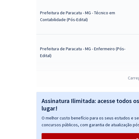
Prefeitura de Paracatu - MG - Técnico em
Contabilidade (Pós-Edital)
Prefeitura de Paracatu - MG - Enfermeiro (Pós-
Edital)
Carre
Prefeitura de Paracatu - MG - Técnico em
Enfermagem (Pós-Edital)
Assinatura Ilimitada: acesse todos o
lugar!
O melhor custo benefício para os seus estudos e seu
Prefeitura de Paracatu - MG - Contador (Pós-Edital)
concursos públicos, com garantia de atualização pós