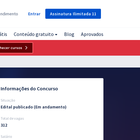
Assinatura
Ilimitada
11
endimento
Entrar
átis
Conteúdo gratuito
Blog
Aprovados
hecer cursos
Informações do Concurso
Situação
Edital publicado (Em andamento)
Total de vagas
312
Salário