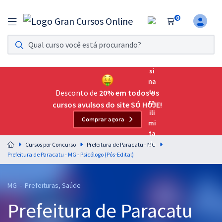
0
Assinatura Ilimitada 11
Acesso a todos os cursos. Teste grátis por 7 dias!
Assinatura OAB Até Passar
Acesso ilimitado a toda preparação para o Exame da
Desconto de
20% em todos os
Ordem, até você passar!
cursos avulsos do site SÓ HOJE!
Comprar agora
Residências Multiprofissionais
Preparação completa e intensiva para as principais
Cursos por Concurso
Prefeitura de Paracatu - MG
residências em saúde do Brasil
Prefeitura de Paracatu - MG - Psicólogo (Pós-Edital)
Concursos
MG - Prefeituras, Saúde
Assinatura Ilimitada
Prefeitura de Paracatu
Cursos 20% OFF