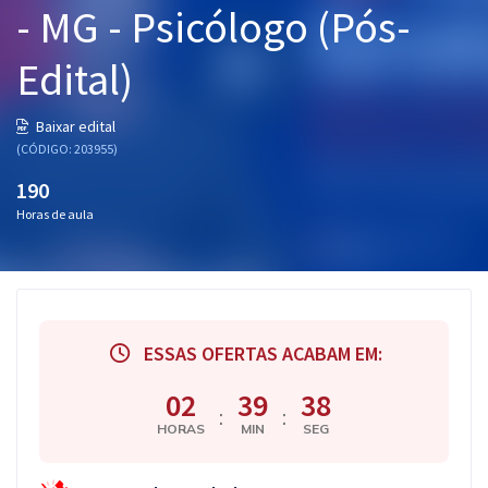
- MG - Psicólogo (Pós-
Pós
Edital)
Graduação
OAB
Baixar edital
(CÓDIGO: 203955)
Mentorias
190
Horas de aula
Questões grátis
Conteúdo gratuito
Blog
ESSAS OFERTAS ACABAM EM:
Aprovados
02
39
38
:
:
Atendimento
HORAS
MIN
SEG