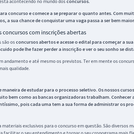
ue está acontecendo no mundo dos
concursos.
ara concurso e comece a se preparar o quanto antes. Com muita
os, a sua chance de conquistar uma vaga passa a ser bem maior
os concursos com inscrições abertas
s são os
concursos abertos e acesse o edital para começar a sua
ido pode lhe fazer perder a inscrição e ver o seu sonho se dis
 em andamento e até mesmo os previstos. Ter em mente os concurso
ais qualidade.
 maneira de estudar para o processo seletivo. Os nossos curso
uito bem como as bancas organizadoras trabalham. Conhecer a
tíssimo, pois cada uma tem a sua forma de administrar os proc
 a materiais exclusivos para o concurso em questão. São diversos 
a facilitar o seu entendimento e tornar o seu cronograma mais fle