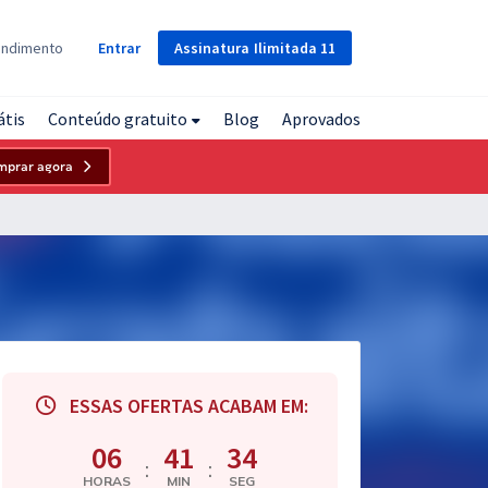
Assinatura
Ilimitada
11
endimento
Entrar
átis
Conteúdo gratuito
Blog
Aprovados
mprar agora
ESSAS OFERTAS ACABAM EM:
06
41
33
:
:
HORAS
MIN
SEG