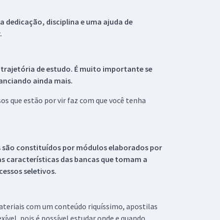
 dedicação, disciplina e uma ajuda de
.
 trajetória de estudo. É muito importante se
tanciando ainda mais.
s que estão por vir faz com que você tenha
s são constituídos por módulos elaborados por
s características das bancas que tomam a
essos seletivos.
materiais com um conteúdo riquíssimo, apostilas
xível, pois é possível estudar onde e quando