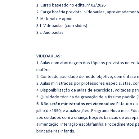
1. Curso baseado no edital nº 02/2026.
2. Carga horária prevista: vídeoaulas, aproximadament
3. Material de apoio:
3.1. Videoaulas (com slides)
3.2. Audioaulas
VIDEOAULAS:
1. Aulas com abordagem dos tópicos previstos no edita
matéria.
2. Conteúdo abordado de modo objetivo, com ênfase n
3. Aulas ministradas por professores especialistas, co
4. Disponibilização de aulas de exercícios, voltadas pa
5. Qualidade técnica de gravação de altíssimo padrão 
6. Não serão ministrados em videoaulas:
Estatuto da 
julho de 1990, e atualizações. Programa Novo mais Edu
aos cuidados com a criança. Noções básicas de assepsi
alimentação. Interação escolafamília. Procedimentos pa
brincadeiras infantis.