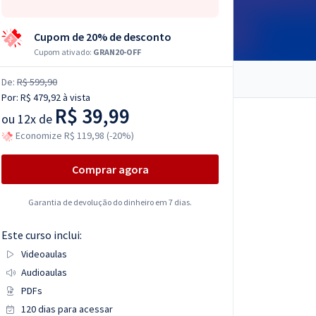
Cupom de 20% de desconto
Cupom ativado:
GRAN20-OFF
De:
R$ 599,90
Por:
R$ 479,92
à vista
R$ 39,99
ou
12x de
Economize R$ 119,98 (-20%)
Comprar agora
Garantia de devolução do dinheiro em 7 dias.
Este curso inclui:
Videoaulas
Audioaulas
PDFs
120 dias para acessar