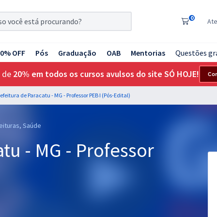
0
At
20% OFF
Pós
Graduação
OAB
Mentorias
Questões gr
 de
20% em todos os cursos avulsos do site SÓ HOJE!
Co
efeitura de Paracatu - MG - Professor PEB I (Pós-Edital)
feituras, Saúde
atu - MG - Professor