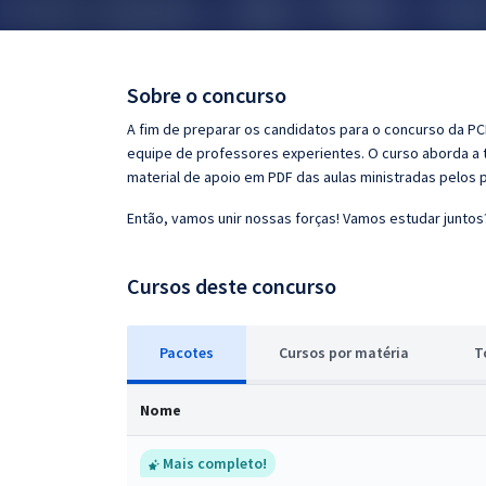
Pós
Graduação
Sobre o concurso
OAB
A fim de preparar os candidatos para o concurso da PCDF
equipe de professores experientes. O curso aborda a t
Mentorias
material de apoio em PDF das aulas ministradas pelos 
Então, vamos unir nossas forças! Vamos estudar juntos
Questões grátis
Conteúdo gratuito
Cursos deste concurso
Blog
Pacotes
Cursos
p
or matéria
T
Aprovados
Nome
Atendimento
Mais completo!