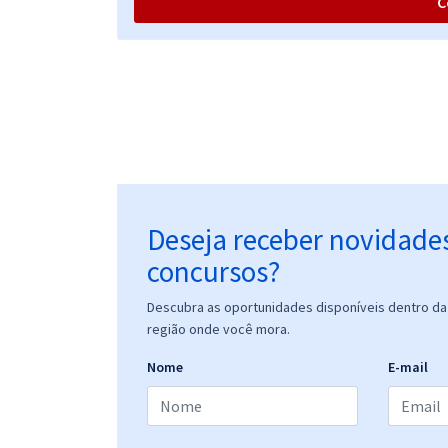
C
PCDF - Polícia Civil do Distrito Federal -
Papiloscopista (Com Orientações para o TAF)
PCDF - Polícia Civil do Distrito Federal - Agente de
Polícia
Deseja receber novidade
concursos?
PCDF - Polícia Civil do Distrito Federal - Agente de
Descubra as oportunidades disponíveis dentro da 
Polícia (Com Orientações para o TAF)
região onde você mora.
Nome
E-mail
PCDF - Polícia Civil do Distrito Federal - Escrivão de
Polícia