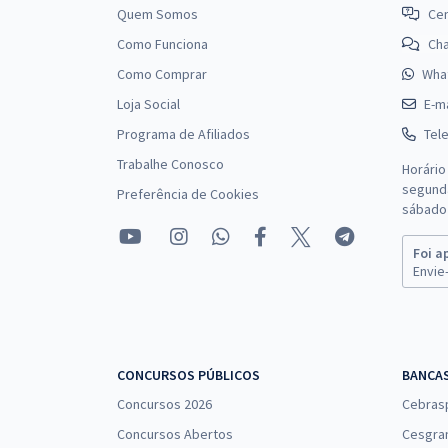
Legista
Quem Somos
Cen
Como Funciona
Ch
Como Comprar
Wha
PCDF - Polícia Civil do Distrito Federal -
Conhecimentos Específicos para o Cargo de
Loja Social
E-ma
Escrivão de Polícia
Programa de Afiliados
Tel
Trabalhe Conosco
Horário
segunda
Preferência de Cookies
PCDF - Polícia Civil do Distrito Federal -
sábado 
Conhecimentos Específicos para o Cargo de
Agente de Polícia
Foi a
Envie-
PCDF - Polícia Civil do Distrito Federal -
Conhecimentos Básicos para o Cargo de
Papiloscopista
CONCURSOS PÚBLICOS
BANCA
Concursos 2026
Cebras
Concursos Abertos
Cesgra
PCDF - Polícia Civil do Distrito Federal - Perito