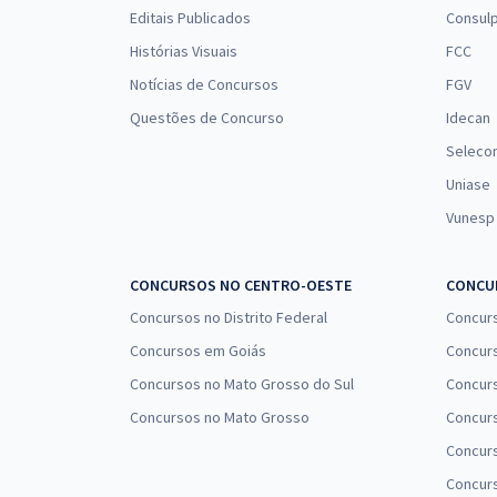
Médico-Legista
Editais Publicados
Consulp
Histórias Visuais
FCC
Notícias de Concursos
FGV
PCDF - Polícia Civil do Distrito Federal -
Questões de Concurso
Idecan
Conhecimentos Específicos para o Cargo de
Seleco
Papiloscopista
Uniase
Vunesp
PCDF - Polícia Civil do DF - Conhecimentos
Específicos para o Cargo: Perito Criminal - Ciências
Contábeis
CONCURSOS NO CENTRO-OESTE
CONCUR
Concursos no Distrito Federal
Concur
Concursos em Goiás
Concurs
PCDF - Polícia Civil do Distrito Federal -
Concursos no Mato Grosso do Sul
Concurs
Conhecimentos Específicos para Perito Médico-
Legista
Concursos no Mato Grosso
Concurs
Concur
Concurs
2 em 1 - PCDF e PRF - Preparação Total - Agente de