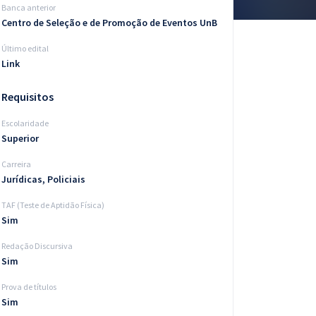
Banca anterior
Centro de Seleção e de Promoção de Eventos UnB
Último edital
Link
Requisitos
Escolaridade
Superior
Carreira
Jurídicas, Policiais
TAF (Teste de Aptidão Física)
Sim
Redação Discursiva
Sim
Prova de títulos
Sim