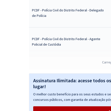
PCDF - Polícia Civil do Distrito Federal - Delegado
de Polícia
PCDF - Polícia Civil do Distrito Federal - Agente
Policial de Custódia
Carre
PCDF - Polícia Civil do DF - Conhecimentos Básicos
para o Cargo de Perito Criminal
Assinatura Ilimitada: acesse todos o
lugar!
O melhor custo benefício para os seus estudos e seu
PCDF - Polícia Civil do Distrito Federal -
concursos públicos, com garantia de atualização pós
Papiloscopista