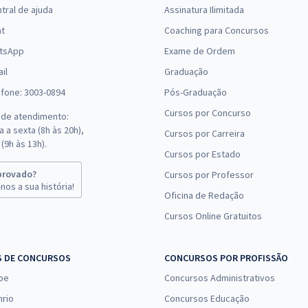
tral de ajuda
Assinatura Ilimitada
(-20%)
at
Coaching para Concursos
R$ 367,12
à vista
tsApp
Exame de Ordem
30,59
R$
ou 12x de
Comprar
il
Graduação
Economize R$ 91,78
efone: 3003-0894
Pós-Graduação
(-20%)
Cursos por Concurso
 de atendimento:
R$ 367,12
à vista
 a sexta (8h às 20h),
Cursos por Carreira
30,59
R$
ou 12x de
(9h às 13h).
Comprar
Cursos por Estado
Economize R$ 91,78
(-20%)
provado?
Cursos por Professor
nos a sua história!
Oficina de Redação
R$ 399,84
à vista
Cursos Online Gratuitos
33,32
R$
ou 12x de
Comprar
Economize R$ 99,96
(-20%)
S DE CONCURSOS
CONCURSOS POR PROFISSÃO
pe
Concursos Administrativos
R$ 471,92
à vista
39,33
nrio
Concursos Educação
R$
ou 12x de