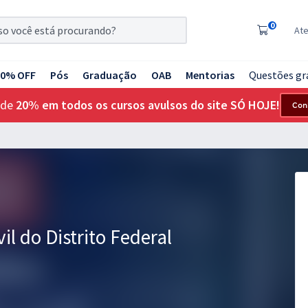
0
At
20% OFF
Pós
Graduação
OAB
Mentorias
Questões gr
 de
20% em todos os cursos avulsos do site SÓ HOJE!
Con
vil do Distrito Federal