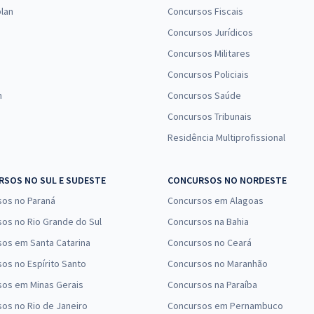
Comprar
Economize R$ 117,98
lan
Concursos Fiscais
(-20%)
Concursos Jurídicos
Concursos Militares
R$ 399,84
à vista
33,32
R$
Concursos Policiais
ou 12x de
Comprar
Economize R$ 99,96
n
Concursos Saúde
(-20%)
Concursos Tribunais
Residência Multiprofissional
R$ 303,84
à vista
25,32
R$
ou 12x de
Comprar
Economize R$ 75,96
SOS NO SUL E SUDESTE
CONCURSOS NO NORDESTE
(-20%)
sos no Paraná
Concursos em Alagoas
R$ 311,92
à vista
os no Rio Grande do Sul
Concursos na Bahia
25,99
R$
ou 12x de
os em Santa Catarina
Concursos no Ceará
Comprar
Economize R$ 77,98
os no Espírito Santo
Concursos no Maranhão
(-20%)
sos em Minas Gerais
Concursos na Paraíba
R$ 718,80
à vista
os no Rio de Janeiro
Concursos em Pernambuco