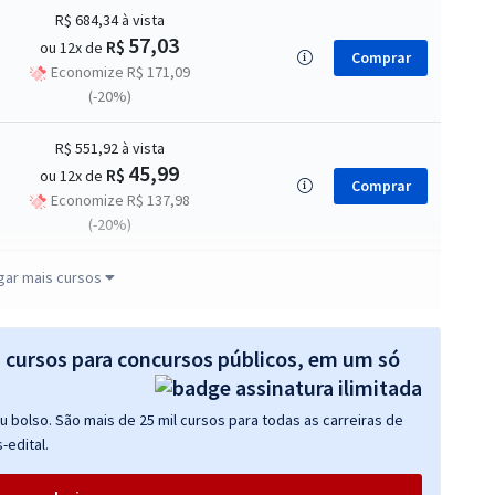
R$ 684,34
à vista
57,03
R$
ou 12x de
Comprar
Economize R$ 171,09
(-20%)
R$ 551,92
à vista
45,99
R$
ou 12x de
Comprar
Economize R$ 137,98
(-20%)
R$ 343,92
à vista
gar mais cursos
28,66
R$
ou 12x de
Comprar
Economize R$ 85,98
(-20%)
s cursos para concursos públicos, em um só
R$ 639,84
à vista
 bolso. São mais de 25 mil cursos para todas as carreiras de
53,32
R$
ou 12x de
Comprar
-edital.
Economize R$ 159,96
(-20%)