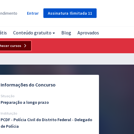
Assinatura
Ilimitada
11
endimento
Entrar
átis
Conteúdo gratuito
Blog
Aprovados
hecer cursos
Informações do Concurso
Situação
Preparação a longo prazo
Instituição
PCDF - Polícia Civil do Distrito Federal - Delegado
de Polícia