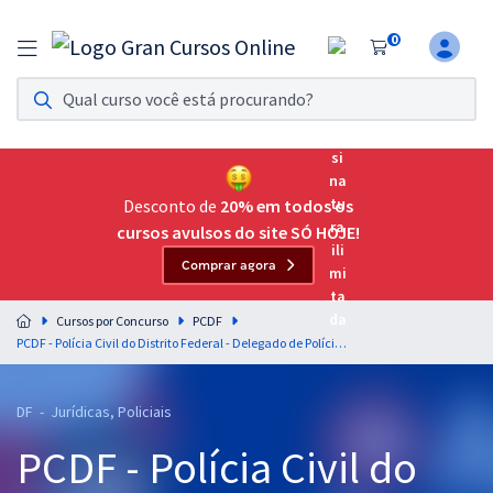
0
Assinatura Ilimitada 11
Acesso a todos os cursos. Teste grátis por 7 dias!
Assinatura OAB Até Passar
Acesso ilimitado a toda preparação para o Exame da
Desconto de
20% em todos os
Ordem, até você passar!
cursos avulsos do site SÓ HOJE!
Comprar agora
Residências Multiprofissionais
Preparação completa e intensiva para as principais
Cursos por Concurso
PCDF
residências em saúde do Brasil
PCDF - Polícia Civil do Distrito Federal - Delegado de Polícia + Tutoria de Peças
Concursos
DF - Jurídicas, Policiais
Assinatura Ilimitada
PCDF - Polícia Civil do
Cursos 20% OFF