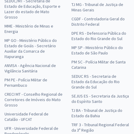
SEDUC/MT - Secretaria de
TJ MG - Tribunal de Justiça de
Estado de Educação, Esporte e
Minas Gerais
Lazer do estado de Mato
Grosso
CGDF - Controladoria Geral do
Distrito Federal
MME - Ministério de Minas e
Energia
DPE RS - Defensoria Pública do
Estado do Rio Grande do Sul
MP GO - Ministério Público do
Estado de Goiás - Secretário
MP SP - Ministério Público do
Auxiliar da Comarca de
Estado de São Paulo
Itapuranga
PM SC - Polícia Militar de Santa
ANVISA - Agência Nacional de
Catarina
Vigilância Sanitária
SEDUC RS - Secretaria de
PM PE - Polícia Militar de
Estado da Educação do Rio
Pernambuco
Grande do Sul
CRECI MT - Conselho Regional de
SEJUS ES - Secretaria da Justiça
Corretores de Imóveis do Mato
do Espírito Santo
Grosso
TJ BA - Tribunal de Justiça do
Universidade Federal de
Estado da Bahia
Catalão - UFCAT
TRF 3 - Tribunal Regional Federal
UFR - Universidade Federal de
da 3ª Região
Rondonópolis