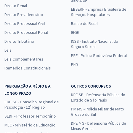
SEFAZ DF
Direito Penal
EBSERH - Empresa Brasileira de
Direito Previdenciário
Serviços Hospitalares
Direito Processual Civil
Banco do Brasil
Direito Processual Penal
IBGE
Direito Tributário
INSS - Instituto Nacional do
Seguro Social
Leis
PRF - Polícia Rodoviária Federal
Leis Complementares
PND
Remédios Constitucionais
PREPARAÇÃO A MÉDIO E A
OUTROS CONCURSOS
LONGO PRAZO
DPE SP - Defensoria Pública do
Estado de São Paulo
CRP SC - Conselho Regional de
Psicologia - 12ª Região
PM MS - Polícia Militar de Mato
Grosso do Sul
SEDF - Professor Temporário
DPE MG - Defensoria Pública de
MEC - Ministério da Educação
Minas Gerais