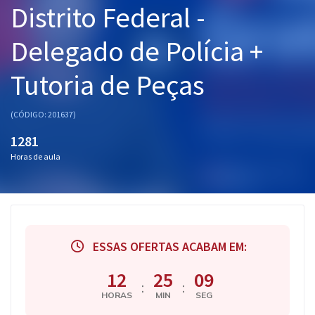
Distrito Federal -
Pós
Delegado de Polícia +
Graduação
Tutoria de Peças
OAB
Mentorias
(CÓDIGO: 201637)
1281
Questões grátis
Horas de aula
Conteúdo gratuito
Blog
Aprovados
ESSAS OFERTAS ACABAM EM:
Atendimento
12
25
08
:
:
HORAS
MIN
SEG