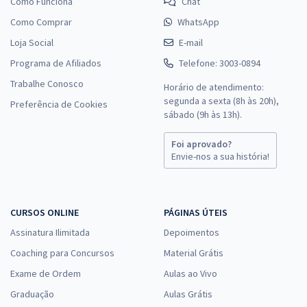
Como Funciona
Chat
Como Comprar
WhatsApp
Loja Social
E-mail
Programa de Afiliados
Telefone: 3003-0894
Trabalhe Conosco
Horário de atendimento:
segunda a sexta (8h às 20h),
Preferência de Cookies
sábado (9h às 13h).
Foi aprovado?
Envie-nos a sua história!
CURSOS ONLINE
PÁGINAS ÚTEIS
Assinatura Ilimitada
Depoimentos
Coaching para Concursos
Material Grátis
Exame de Ordem
Aulas ao Vivo
Graduação
Aulas Grátis