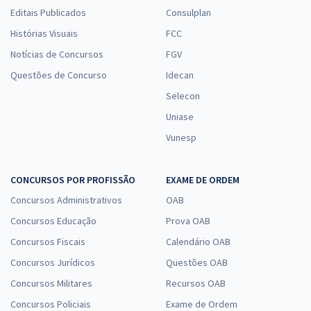
Editais Publicados
Consulplan
Histórias Visuais
FCC
Notícias de Concursos
FGV
Questões de Concurso
Idecan
Selecon
Uniase
Vunesp
CONCURSOS POR PROFISSÃO
EXAME DE ORDEM
Concursos Administrativos
OAB
Concursos Educação
Prova OAB
Concursos Fiscais
Calendário OAB
Concursos Jurídicos
Questões OAB
Concursos Militares
Recursos OAB
Concursos Policiais
Exame de Ordem