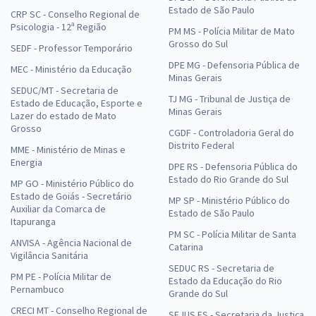
Estado de São Paulo
CRP SC - Conselho Regional de
Psicologia - 12ª Região
PM MS - Polícia Militar de Mato
Grosso do Sul
SEDF - Professor Temporário
DPE MG - Defensoria Pública de
MEC - Ministério da Educação
Minas Gerais
SEDUC/MT - Secretaria de
TJ MG - Tribunal de Justiça de
Estado de Educação, Esporte e
Minas Gerais
Lazer do estado de Mato
Grosso
CGDF - Controladoria Geral do
Distrito Federal
MME - Ministério de Minas e
Energia
DPE RS - Defensoria Pública do
Estado do Rio Grande do Sul
MP GO - Ministério Público do
Estado de Goiás - Secretário
MP SP - Ministério Público do
Auxiliar da Comarca de
Estado de São Paulo
Itapuranga
PM SC - Polícia Militar de Santa
ANVISA - Agência Nacional de
Catarina
Vigilância Sanitária
SEDUC RS - Secretaria de
PM PE - Polícia Militar de
Estado da Educação do Rio
Pernambuco
Grande do Sul
CRECI MT - Conselho Regional de
SEJUS ES - Secretaria da Justiça