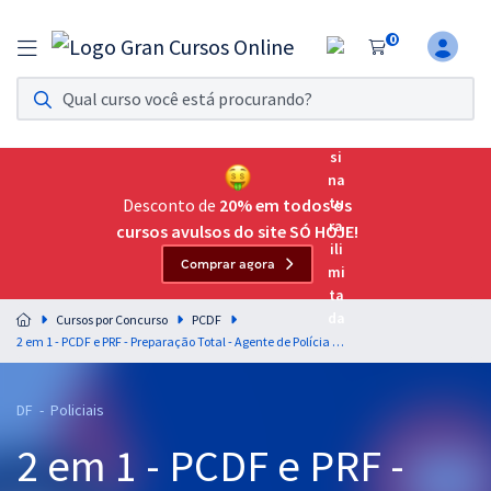
0
Assinatura Ilimitada 11
Acesso a todos os cursos. Teste grátis por 7 dias!
Assinatura OAB Até Passar
Acesso ilimitado a toda preparação para o Exame da
Desconto de
20% em todos os
Ordem, até você passar!
cursos avulsos do site SÓ HOJE!
Comprar agora
Residências Multiprofissionais
Preparação completa e intensiva para as principais
Cursos por Concurso
PCDF
residências em saúde do Brasil
2 em 1 - PCDF e PRF - Preparação Total - Agente de Polícia e Policial Rodoviário Federal com opção de Inglês (com Orientações para o TAF)
Concursos
DF - Policiais
Assinatura Ilimitada
2 em 1 - PCDF e PRF -
Cursos 20% OFF