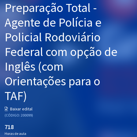
Preparação Total -
Pós
Agente de Polícia e
Graduação
Policial Rodoviário
OAB
Federal com opção de
Mentorias
Inglês (com
Questões grátis
Conteúdo gratuito
Orientações para o
Blog
TAF)
Aprovados
Baixar edital
(CÓDIGO: 200099)
Atendimento
718
Horas de aula