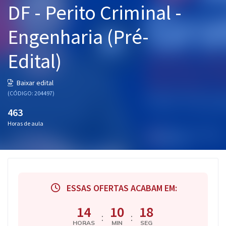
DF - Perito Criminal -
Pós
Engenharia (Pré-
Graduação
Edital)
OAB
Mentorias
Baixar edital
(CÓDIGO: 204497)
Questões grátis
463
Horas de aula
Conteúdo gratuito
Blog
Aprovados
ESSAS OFERTAS ACABAM EM:
Atendimento
14
10
17
:
:
HORAS
MIN
SEG