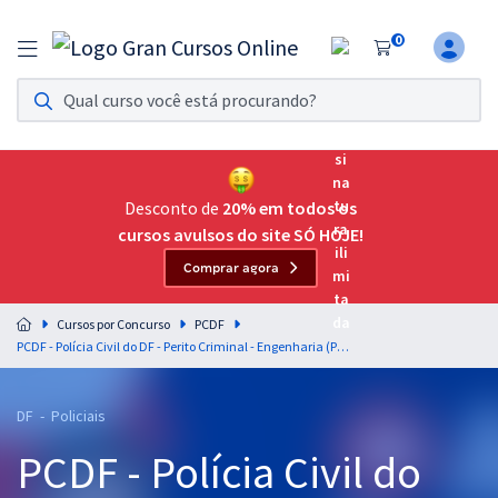
0
Assinatura Ilimitada 11
Acesso a todos os cursos. Teste grátis por 7 dias!
Assinatura OAB Até Passar
Acesso ilimitado a toda preparação para o Exame da
Desconto de
20% em todos os
Ordem, até você passar!
cursos avulsos do site SÓ HOJE!
Comprar agora
Residências Multiprofissionais
Preparação completa e intensiva para as principais
Cursos por Concurso
PCDF
residências em saúde do Brasil
PCDF - Polícia Civil do DF - Perito Criminal - Engenharia (Pré-Edital)
Concursos
DF - Policiais
Assinatura Ilimitada
PCDF - Polícia Civil do
Cursos 20% OFF