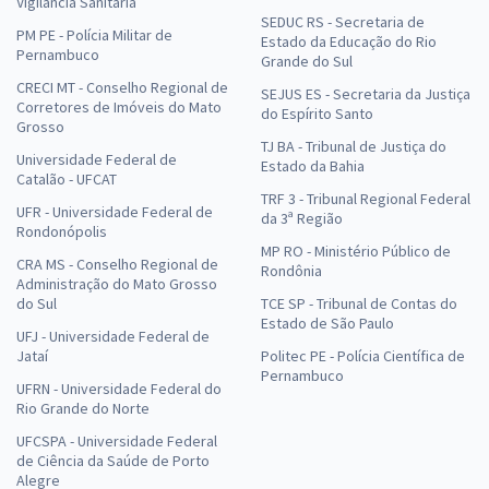
Vigilância Sanitária
SEDUC RS - Secretaria de
PM PE - Polícia Militar de
Estado da Educação do Rio
Pernambuco
Grande do Sul
CRECI MT - Conselho Regional de
SEJUS ES - Secretaria da Justiça
Corretores de Imóveis do Mato
do Espírito Santo
Grosso
TJ BA - Tribunal de Justiça do
Universidade Federal de
Estado da Bahia
Catalão - UFCAT
TRF 3 - Tribunal Regional Federal
UFR - Universidade Federal de
da 3ª Região
Rondonópolis
MP RO - Ministério Público de
CRA MS - Conselho Regional de
Rondônia
Administração do Mato Grosso
do Sul
TCE SP - Tribunal de Contas do
Estado de São Paulo
UFJ - Universidade Federal de
Jataí
Politec PE - Polícia Científica de
Pernambuco
UFRN - Universidade Federal do
Rio Grande do Norte
UFCSPA - Universidade Federal
de Ciência da Saúde de Porto
Alegre