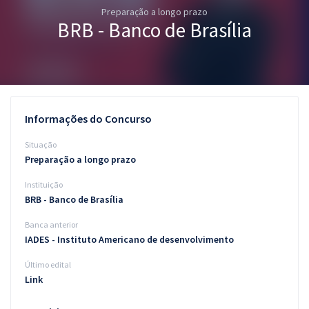
Preparação a longo prazo
Pós
BRB - Banco de Brasília
Graduação
OAB
Mentorias
Informações do Concurso
Questões grátis
Situação
Preparação a longo prazo
Conteúdo gratuito
Instituição
Blog
BRB - Banco de Brasília
Aprovados
Banca anterior
IADES - Instituto Americano de desenvolvimento
Atendimento
Último edital
Link