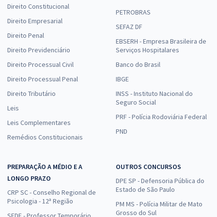
Direito Constitucional
PETROBRAS
Direito Empresarial
SEFAZ DF
Direito Penal
EBSERH - Empresa Brasileira de
Direito Previdenciário
Serviços Hospitalares
Direito Processual Civil
Banco do Brasil
Direito Processual Penal
IBGE
Direito Tributário
INSS - Instituto Nacional do
Seguro Social
Leis
PRF - Polícia Rodoviária Federal
Leis Complementares
PND
Remédios Constitucionais
PREPARAÇÃO A MÉDIO E A
OUTROS CONCURSOS
LONGO PRAZO
DPE SP - Defensoria Pública do
Estado de São Paulo
CRP SC - Conselho Regional de
Psicologia - 12ª Região
PM MS - Polícia Militar de Mato
Grosso do Sul
SEDF - Professor Temporário