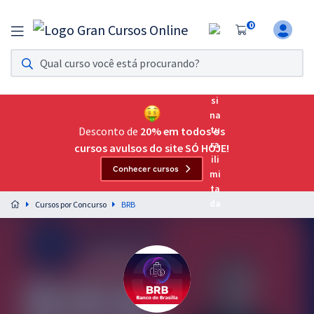
0
Assinatura Ilimitada 11
Acesso a todos os cursos. Teste grátis por 7 dias!
Assinatura OAB Até Passar
Acesso ilimitado a toda preparação para o Exame da
Desconto de
20% em todos os
Ordem, até você passar!
cursos avulsos do site SÓ HOJE!
Conhecer cursos
Residências Multiprofissionais
Preparação completa e intensiva para as principais
Cursos por Concurso
BRB
residências em saúde do Brasil
Concursos
Assinatura Ilimitada
Cursos 20% OFF