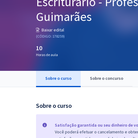
Escriturário - Prof
Pós
Guimarães
Graduação
Baixar edital
OAB
(CÓDIGO: 178259)
10
Mentorias
Horas de aula
Questões grátis
Conteúdo gratuito
Sobre o curso
Sobre o concurso
Blog
Aprovados
Sobre o curso
Atendimento
Satisfação garantida ou seu dinheiro de vo
Você poderá efetuar o cancelamento e obter 