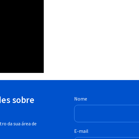
des sobre
Nome
ro da sua área de
E-mail