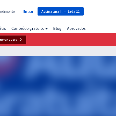
Assinatura
Ilimitada
11
endimento
Entrar
átis
Conteúdo gratuito
Blog
Aprovados
mprar agora