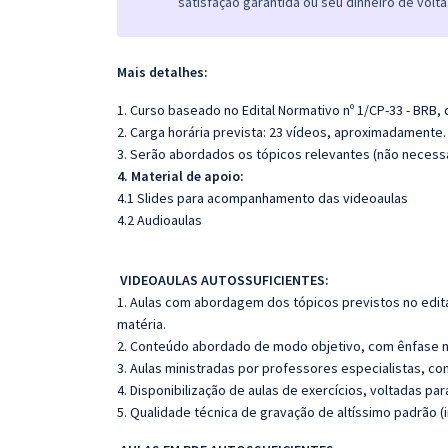
satisfação garantida ou seu dinheiro de volta
Mais detalhes:
1. Curso baseado no Edital Normativo nº 1/CP-33 - BRB, 
2. Carga horária prevista: 23 vídeos, aproximadamente
3. Serão abordados os tópicos relevantes (não necess
4. Material de apoio:
4.1 Slides para acompanhamento das videoaulas
4.2 Audioaulas
VIDEOAULAS AUTOSSUFICIENTES:
1. Aulas com abordagem dos tópicos previstos no edita
matéria.
2. Conteúdo abordado de modo objetivo, com ênfase n
3. Aulas ministradas por professores especialistas, co
4. Disponibilização de aulas de exercícios, voltadas pa
5. Qualidade técnica de gravação de altíssimo padrão 