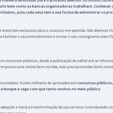
 maneira de estudar para o processo seletivo. Os nossos curso
uito bem como as bancas organizadoras trabalham. Conhecer a
tíssimo, pois cada uma tem a sua forma de administrar os proc
 a materiais exclusivos para o concurso em questão. São diversos 
a facilitar o seu entendimento e tornar o seu cronograma mais fle
re concursos públicos, desde a publicação do edital até as inform
em possui uma rotina bem corrida, mas precisa estudar bons conte
 conteúdos: foram milhares de aprovados em
concursos públicos,
s e busque a vaga com que tanto sonhou no meio público.
aduação e inicia a transformação da sua carreira. Contribuindo c