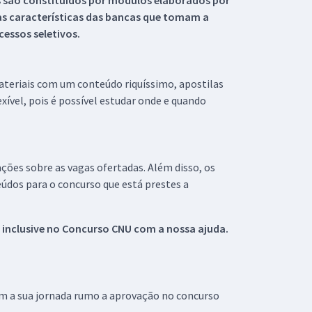
s são constituídos por módulos elaborados por
s características das bancas que tomam a
essos seletivos.
materiais com um conteúdo riquíssimo, apostilas
xível, pois é possível estudar onde e quando
ações sobre as vagas ofertadas. Além disso, os
údos para o concurso que está prestes a
 inclusive no
Concurso CNU
com a nossa ajuda.
om a sua jornada rumo a aprovação no concurso