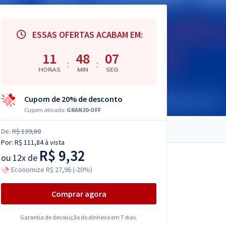
ESSAS OFERTAS ACABAM EM:
11
48
06
:
:
HORAS
MIN
SEG
Cupom de 20% de desconto
Cupom ativado:
GRAN20-OFF
De:
R$ 139,80
Por:
R$ 111,84
à vista
R$ 9,32
ou
12x de
Economize R$ 27,96 (-20%)
Comprar agora
Garantia de devolução do dinheiro em 7 dias.