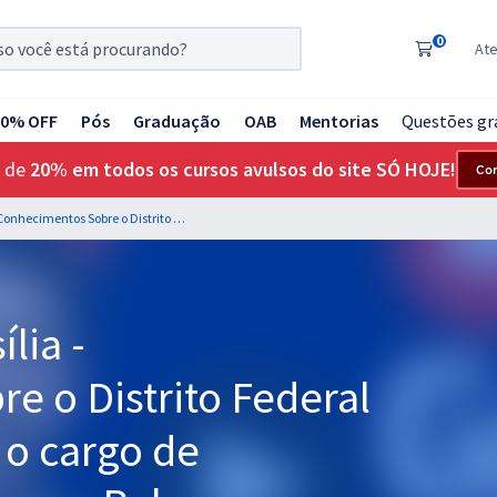
0
At
20% OFF
Pós
Graduação
OAB
Mentorias
Questões gr
 de
20% em todos os cursos avulsos do site SÓ HOJE!
Co
BRB - Banco de Brasília - Conhecimentos Sobre o Distrito Federal e Sobre a RIDE para o cargo de Escriturário - Professora: Rebecca Guimarães
lia -
e o Distrito Federal
 o cargo de