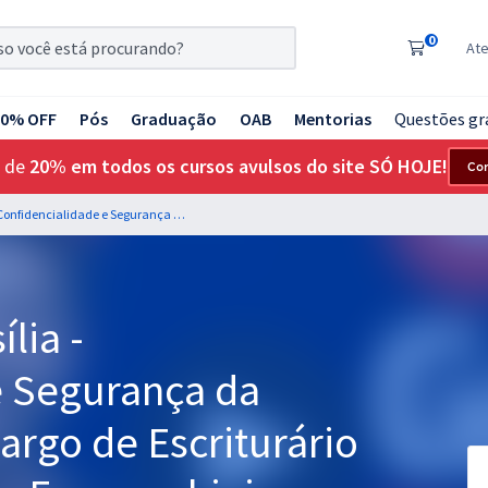
0
At
20% OFF
Pós
Graduação
OAB
Mentorias
Questões gr
 de
20% em todos os cursos avulsos do site SÓ HOJE!
Co
BRB - Banco de Brasília - Confidencialidade e Segurança da Informação para o cargo de Escriturário - Professor: Maurício Franceschini
lia -
e Segurança da
argo de Escriturário