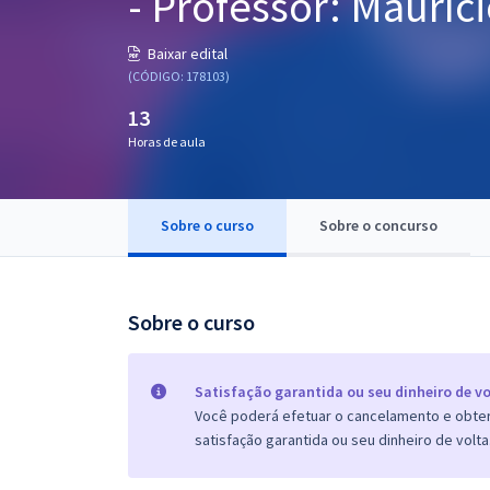
- Professor: Mauríc
Pós
Baixar edital
Graduação
(CÓDIGO: 178103)
13
OAB
Horas de aula
Mentorias
Sobre o curso
Sobre o concurso
Questões grátis
Conteúdo gratuito
Blog
Sobre o curso
Aprovados
Satisfação garantida ou seu dinheiro de vo
Você poderá efetuar o cancelamento e obter 
Atendimento
satisfação garantida ou seu dinheiro de volta