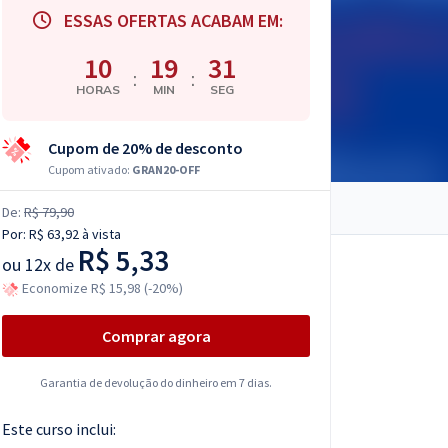
ESSAS OFERTAS ACABAM EM:
10
19
30
:
:
HORAS
MIN
SEG
Cupom de 20% de desconto
Cupom ativado:
GRAN20-OFF
De:
R$ 79,90
Por:
R$ 63,92
à vista
R$ 5,33
ou
12x de
Economize R$ 15,98 (-20%)
Comprar agora
Garantia de devolução do dinheiro em 7 dias.
Este curso inclui: