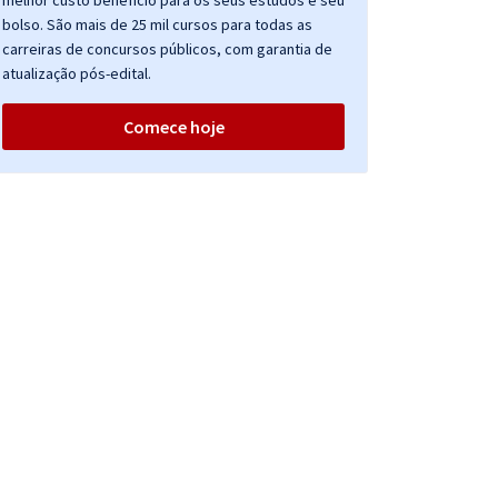
melhor custo benefício para os seus estudos e seu
bolso. São mais de 25 mil cursos para todas as
carreiras de concursos públicos, com garantia de
atualização pós-edital.
Comece hoje