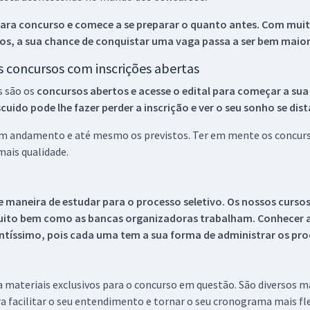
ara concurso e comece a se preparar o quanto antes. Com muita
os, a sua chance de conquistar uma vaga passa a ser bem maior
os concursos com inscrições abertas
s são os
concursos abertos e acesse o edital para começar a sua
ido pode lhe fazer perder a inscrição e ver o seu sonho se dis
 em andamento e até mesmo os previstos. Ter em mente os concurso
ais qualidade.
 maneira de estudar para o processo seletivo. Os nossos curso
uito bem como as bancas organizadoras trabalham. Conhecer a
tíssimo, pois cada uma tem a sua forma de administrar os proc
 a materiais exclusivos para o concurso em questão. São diversos 
a facilitar o seu entendimento e tornar o seu cronograma mais fle