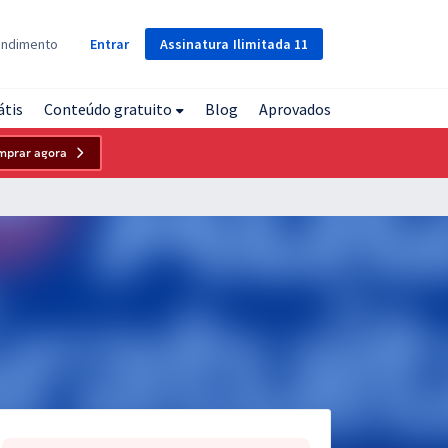
Assinatura
Ilimitada
11
endimento
Entrar
átis
Conteúdo gratuito
Blog
Aprovados
mprar agora