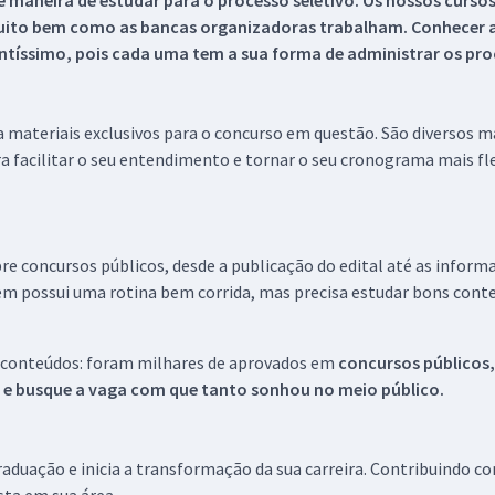
 maneira de estudar para o processo seletivo. Os nossos curso
uito bem como as bancas organizadoras trabalham. Conhecer a
tíssimo, pois cada uma tem a sua forma de administrar os proc
 a materiais exclusivos para o concurso em questão. São diversos 
a facilitar o seu entendimento e tornar o seu cronograma mais fle
re concursos públicos, desde a publicação do edital até as inform
em possui uma rotina bem corrida, mas precisa estudar bons conte
 conteúdos: foram milhares de aprovados em
concursos públicos,
s e busque a vaga com que tanto sonhou no meio público.
aduação e inicia a transformação da sua carreira. Contribuindo c