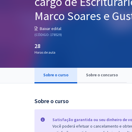
cargo de Escriturári
Pós
Marco Soares e Gus
Graduação
Baixar edital
OAB
(CÓDIGO: 178529)
28
Mentorias
Horas de aula
Questões grátis
Conteúdo gratuito
Sobre o curso
Sobre o concurso
Blog
Aprovados
Sobre o curso
Atendimento
Satisfação garantida ou seu dinheiro de vo
Você poderá efetuar o cancelamento e obter 