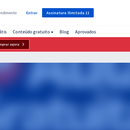
Assinatura
Ilimitada
11
endimento
Entrar
átis
Conteúdo gratuito
Blog
Aprovados
mprar agora