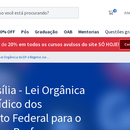
0
At
20% OFF
Pós
Graduação
OAB
Mentorias
Questões gr
 de
20% em todos os cursos avulsos do site SÓ HOJE!
Co
BRB - Banco de Brasília - Lei Orgânica do DF e Regime Jurídico dos Servidores do Distrito Federal para o cargo de Escriturário - Professores: Marco Soares e Gustavo Scatolino
lia - Lei Orgânica
ídico dos
to Federal para o