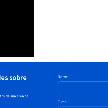
des sobre
Nome
ro da sua área de
E-mail