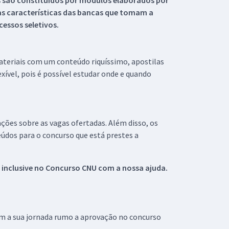
s são constituídos por módulos elaborados por
s características das bancas que tomam a
essos seletivos.
materiais com um conteúdo riquíssimo, apostilas
xível, pois é possível estudar onde e quando
ações sobre as vagas ofertadas. Além disso, os
údos para o concurso que está prestes a
 inclusive no
Concurso CNU
com a nossa ajuda.
om a sua jornada rumo a aprovação no concurso