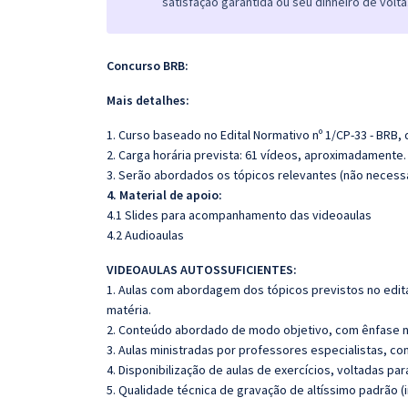
satisfação garantida ou seu dinheiro de volta
Concurso BRB:
Mais detalhes:
1. Curso baseado no Edital Normativo nº 1/CP-33 - BRB, 
2. Carga horária prevista: 61 vídeos, aproximadamente
3. Serão abordados os tópicos relevantes (não necess
4. Material de apoio:
4.1 Slides para acompanhamento das videoaulas
4.2 Audioaulas
VIDEOAULAS AUTOSSUFICIENTES:
1. Aulas com abordagem dos tópicos previstos no edita
matéria.
2. Conteúdo abordado de modo objetivo, com ênfase n
3. Aulas ministradas por professores especialistas, co
4. Disponibilização de aulas de exercícios, voltadas pa
5. Qualidade técnica de gravação de altíssimo padrão 