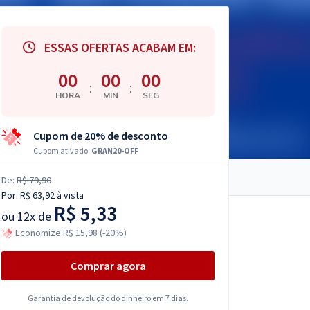
ESSAS OFERTAS ACABAM EM:
00
00
00
:
:
HORA
MIN
SEG
Cupom de 20% de desconto
Cupom ativado:
GRAN20-OFF
De:
R$ 79,90
Por:
R$ 63,92
à vista
R$ 5,33
ou
12x de
Economize R$ 15,98 (-20%)
Comprar agora
Garantia de devolução do dinheiro em 7 dias.