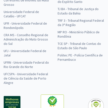
Corretores de Imóveis do Mato
do Espírito Santo
Grosso
TJ BA - Tribunal de Justiça do
Universidade Federal de
Estado da Bahia
Catalão - UFCAT
TRF 3 - Tribunal Regional Federal
UFR - Universidade Federal de
da 3ª Região
Rondonópolis
MP RO - Ministério Público de
CRA MS - Conselho Regional de
Rondônia
Administração do Mato Grosso
do Sul
TCE SP - Tribunal de Contas do
Estado de São Paulo
UFJ - Universidade Federal de
Jataí
Politec PE - Polícia Científica de
Pernambuco
UFRN - Universidade Federal do
Rio Grande do Norte
UFCSPA - Universidade Federal
de Ciência da Saúde de Porto
Alegre