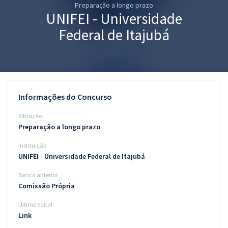
Preparação a longo prazo
Pós
UNIFEI - Universidade
Graduação
Federal de Itajubá
OAB
Mentorias
Informações do Concurso
Questões grátis
Situação
Conteúdo gratuito
Preparação a longo prazo
Instituição
Blog
UNIFEI - Universidade Federal de Itajubá
Aprovados
Banca anterior
Comissão Própria
Atendimento
Último edital
Link