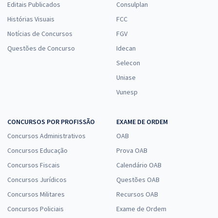
Editais Publicados
Consulplan
Histórias Visuais
FCC
Notícias de Concursos
FGV
Questões de Concurso
Idecan
Selecon
Uniase
Vunesp
CONCURSOS POR PROFISSÃO
EXAME DE ORDEM
Concursos Administrativos
OAB
Concursos Educação
Prova OAB
Concursos Fiscais
Calendário OAB
Concursos Jurídicos
Questões OAB
Concursos Militares
Recursos OAB
Concursos Policiais
Exame de Ordem