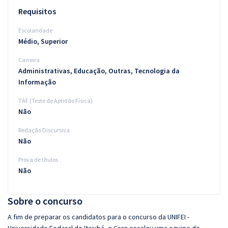
Requisitos
Escolaridade
Médio, Superior
Carreira
Administrativas, Educação, Outras, Tecnologia da
Informação
TAF (Teste de Aptidão Física)
Não
Redação Discursiva
Não
Prova de títulos
Não
Sobre o concurso
A fim de preparar os candidatos para o concurso da UNIFEI -