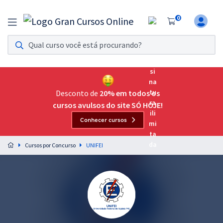
0
Assinatura Ilimitada 11
Acesso a todos os cursos. Teste grátis por 7 dias!
Assinatura OAB Até Passar
Acesso ilimitado a toda preparação para o Exame da
Desconto de
20% em todos os
Ordem, até você passar!
cursos avulsos do site SÓ HOJE!
Conhecer cursos
Residências Multiprofissionais
Preparação completa e intensiva para as principais
Cursos por Concurso
UNIFEI
residências em saúde do Brasil
Concursos
Assinatura Ilimitada
Cursos 20% OFF