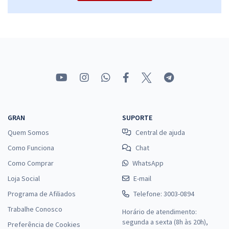
Economize R$ 125,98 (-20%)
Comprar
TRF 1ª Região - Tribunal Regional Federal da 1ª Região - Técnico
Judiciário Área Apoio Especializado - Especialidade: Edificações
R$ 436,72
à vista
36,39
R$
ou 12x de
GRAN
SUPORTE
Economize R$ 109,18 (-20%)
Quem Somos
Central de ajuda
Comprar
Como Funciona
Chat
Como Comprar
WhatsApp
Loja Social
E-mail
TRF 1ª Região - Tribunal Regional Federal da 1ª Região -
Programa de Afiliados
Telefone: 3003-0894
Conhecimentos Específicos para Analista Judiciário - Área
Trabalhe Conosco
Horário de atendimento:
Administrativa, Sem Especialidade
segunda a sexta (8h às 20h),
Preferência de Cookies
R$ 287,92
à vista