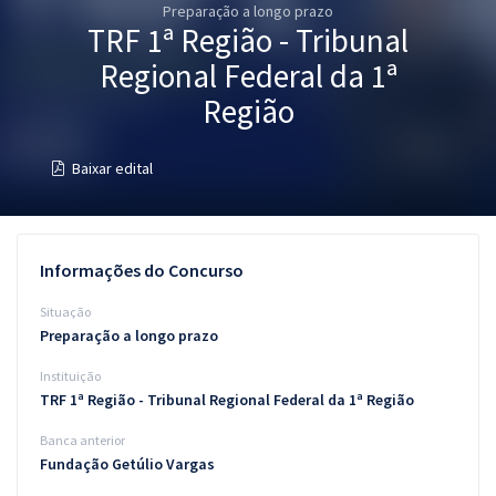
Preparação a longo prazo
Pós
TRF 1ª Região - Tribunal
Graduação
Regional Federal da 1ª
Região
OAB
Baixar edital
Mentorias
Questões grátis
Informações do Concurso
Conteúdo gratuito
Situação
Blog
Preparação a longo prazo
Aprovados
Instituição
TRF 1ª Região - Tribunal Regional Federal da 1ª Região
Atendimento
Banca anterior
Fundação Getúlio Vargas