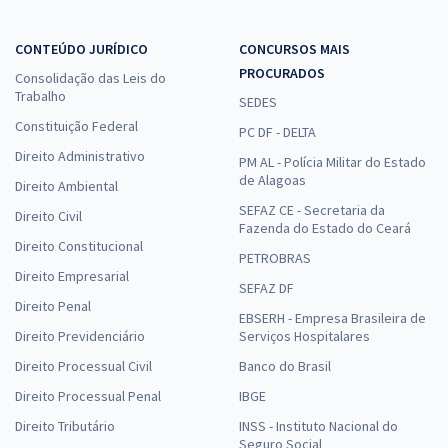
CONTEÚDO JURÍDICO
CONCURSOS MAIS
PROCURADOS
Consolidação das Leis do
TRF 1ª Região - Tribunal Regional Federal da 1ª Região - Técnico
Trabalho
Judiciário - Área Administrativa, Sem Especialidade
SEDES
Constituição Federal
R$ 439,92
à vista
PC DF - DELTA
36,66
R$
Direito Administrativo
ou 12x de
PM AL - Polícia Militar do Estado
Economize R$ 109,98 (-20%)
de Alagoas
Direito Ambiental
SEFAZ CE - Secretaria da
Comprar
Direito Civil
Fazenda do Estado do Ceará
Direito Constitucional
PETROBRAS
Direito Empresarial
SEFAZ DF
Direito Penal
TRF 1ª Região - Tribunal Regional Federal da 1ª Região -
EBSERH - Empresa Brasileira de
Conhecimentos Gerais para os Cargos: Analista Judiciário e Técnico
Direito Previdenciário
Serviços Hospitalares
Judiciário - Área Administrativa (Sem Especialidade)
Direito Processual Civil
Banco do Brasil
R$ 311,92
à vista
Direito Processual Penal
IBGE
25,99
R$
ou 12x de
Direito Tributário
INSS - Instituto Nacional do
Economize R$ 77,98 (-20%)
Seguro Social