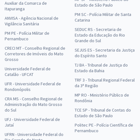
R$ 295,12
à vista
Auxiliar da Comarca de
Estado de São Paulo
24,59
R$
Itapuranga
ou 12x de
PM SC - Polícia Militar de Santa
Economize R$ 73,78 (-20%)
ANVISA - Agência Nacional de
Catarina
Vigilância Sanitária
Comprar
SEDUC RS - Secretaria de
PM PE - Polícia Militar de
Estado da Educação do Rio
Pernambuco
Grande do Sul
CRECI MT - Conselho Regional de
SEJUS ES - Secretaria da Justiça
Corretores de Imóveis do Mato
do Espírito Santo
Grosso
TJ BA - Tribunal de Justiça do
Universidade Federal de
Estado da Bahia
Catalão - UFCAT
TRF 3 - Tribunal Regional Federal
UFR - Universidade Federal de
da 3ª Região
Rondonópolis
MP RO - Ministério Público de
CRA MS - Conselho Regional de
Rondônia
Administração do Mato Grosso
do Sul
TCE SP - Tribunal de Contas do
Estado de São Paulo
UFJ - Universidade Federal de
Jataí
Politec PE - Polícia Científica de
Pernambuco
UFRN - Universidade Federal do