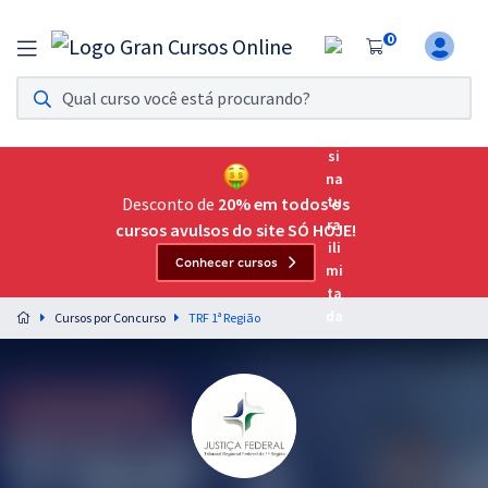
0
Assinatura Ilimitada 11
Acesso a todos os cursos. Teste grátis por 7 dias!
Assinatura OAB Até Passar
Acesso ilimitado a toda preparação para o Exame da
Desconto de
20% em todos os
Ordem, até você passar!
cursos avulsos do site SÓ HOJE!
Conhecer cursos
Residências Multiprofissionais
Preparação completa e intensiva para as principais
Cursos por Concurso
TRF 1ª Região
residências em saúde do Brasil
Concursos
Assinatura Ilimitada
Cursos 20% OFF