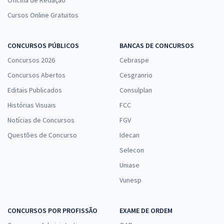
Oficina de Redação
Área de Apoio Especializado - Especialidade: Contabilidade
Cursos Online Gratuitos
R$ 279,92
à vista
23,33
R$
ou 12x de
CONCURSOS PÚBLICOS
BANCAS DE CONCURSOS
Economize R$ 69,98 (-20%)
Concursos 2026
Cebraspe
Comprar
Concursos Abertos
Cesgranrio
Editais Publicados
Consulplan
Histórias Visuais
FCC
TRF 1ª Região - Tribunal Regional Federal da 1ª Região -
Notícias de Concursos
FGV
Conhecimentos Específicos para Técnico Judiciário - Área
Administrativa - Especialidade: Agente da Polícia Judicial
Questões de Concurso
Idecan
R$ 207,92
à vista
Selecon
17,33
R$
ou 12x de
Uniase
Economize R$ 51,98 (-20%)
Vunesp
Comprar
CONCURSOS POR PROFISSÃO
EXAME DE ORDEM