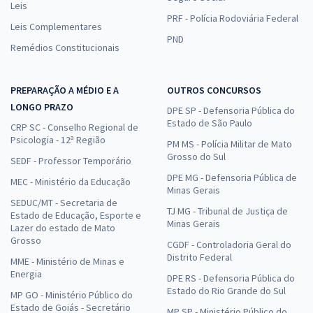
Leis
Comprar
PRF - Polícia Rodoviária Federal
Leis Complementares
PND
Remédios Constitucionais
TRF 1ª Região - Tribunal Regional Federal da 1ª Região -
PREPARAÇÃO A MÉDIO E A
Conhecimentos Específicos para Técnico Judiciário - Área
OUTROS CONCURSOS
Administrativa, Sem Especialidade
LONGO PRAZO
DPE SP - Defensoria Pública do
Estado de São Paulo
R$ 327,92
à vista
CRP SC - Conselho Regional de
Psicologia - 12ª Região
27,33
R$
ou 12x de
PM MS - Polícia Militar de Mato
Grosso do Sul
Economize R$ 81,98 (-20%)
SEDF - Professor Temporário
DPE MG - Defensoria Pública de
MEC - Ministério da Educação
Comprar
Minas Gerais
SEDUC/MT - Secretaria de
TJ MG - Tribunal de Justiça de
Estado de Educação, Esporte e
Minas Gerais
Lazer do estado de Mato
Grosso
CGDF - Controladoria Geral do
TRF 1ª Região - Tribunal Regional Federal da 1ª Região -
Distrito Federal
MME - Ministério de Minas e
Conhecimentos Básicos para Todos os Cargos (Exceto Analista
Energia
DPE RS - Defensoria Pública do
Judiciário e Técnico Judiciário - Área Administrativa, Sem
Estado do Rio Grande do Sul
MP GO - Ministério Público do
Especialidade)
Estado de Goiás - Secretário
MP SP - Ministério Público do