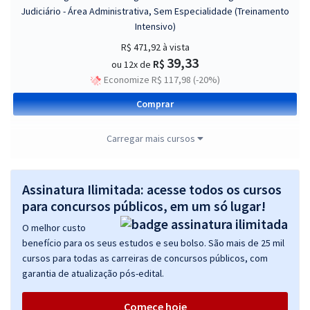
Judiciário - Área Administrativa, Sem Especialidade (Treinamento
Intensivo)
R$ 471,92
à vista
39,33
R$
ou 12x de
Economize R$ 117,98 (-20%)
Comprar
Carregar mais cursos
TRF 1ª Região - Tribunal Regional Federal da 1ª Região - Analista
Judiciário - Área de Apoio Especializado - Especialidade:
Assinatura Ilimitada: acesse todos os cursos
Contabilidade
para concursos públicos, em um só lugar!
R$ 479,99
à vista
O melhor custo
40,00
R$
ou 12x de
benefício para os seus estudos e seu bolso. São mais de 25 mil
Economize R$ 120,00 (-20%)
cursos para todas as carreiras de concursos públicos, com
garantia de atualização pós-edital.
Comprar
Comece hoje