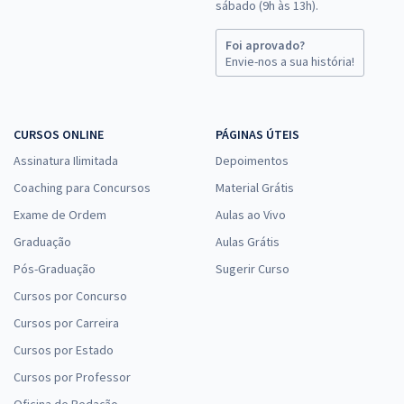
sábado (9h às 13h).
23,99
R$
ou 12x de
Economize R$ 71,98 (-20%)
Foi aprovado?
Envie-nos a sua história!
Comprar
CURSOS ONLINE
PÁGINAS ÚTEIS
TRF 1ª Região - Tribunal Regional Federal da 1ª Região -
Assinatura Ilimitada
Depoimentos
Conhecimentos Específicos para o Cargo de Analista Judiciário -
Coaching para Concursos
Material Grátis
Área de Apoio Especializado - Especialidade: Contabilidade
Exame de Ordem
Aulas ao Vivo
R$ 319,99
à vista
26,67
Graduação
Aulas Grátis
R$
ou 12x de
Economize R$ 80,00 (-20%)
Pós-Graduação
Sugerir Curso
Cursos por Concurso
Comprar
Cursos por Carreira
Cursos por Estado
Cursos por Professor
TRF 1ª Região - Tribunal Regional Federal da 1ª Região -
Conhecimentos Específicos para o Cargo de Técnico Judiciário -