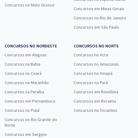
Concursos no Mato Grosso
Concursos em Minas Gerais
TRF 1ª Região - Tribunal Regional Federal da 1ª Região - Analista
Concursos no Rio de Janeiro
Judiciário - Oficial de Justiça Avaliador Federal
Concursos em São Paulo
R$ 632,64
à vista
52,72
R$
ou 12x de
CONCURSOS NO NORDESTE
CONCURSOS NO NORTE
Economize R$ 158,16 (-20%)
Concursos em Alagoas
Concursos no Acre
Comprar
Concursos na Bahia
Concursos no Amazonas
Concursos no Ceará
Concursos no Amapá
Concursos no Maranhão
Concursos no Pará
TRF 1ª Região - Tribunal Regional Federal da 1ª Região -
Concursos na Paraíba
Concursos em Rondônia
Conhecimentos Específicos para o Cargo de Analista Judiciário -
Oficial de Justiça Avaliador Federal
Concursos em Pernambuco
Concursos em Roraima
R$ 632,64
à vista
Concursos no Piauí
Concursos no Tocantins
52,72
R$
ou 12x de
Concursos no Rio Grande do
Economize R$ 158,16 (-20%)
Norte
Comprar
Concursos em Sergipe