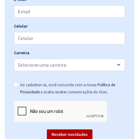
Comprar
Celular
TRF 1ª Região - Tribunal Regional Federal da 1ª Região - Técnico
Judiciário - Área Administrativa - Especialidade: Agente da Polícia
Judicial
R$ 423,92
à vista
Carreira
35,33
R$
ou 12x de
Economize R$ 105,98 (-20%)
Comprar
Ao cadastrar-se, você concorda com a nossa
Política de
.
Privacidade
e aceita receber comunicações do Gran
TRF 1ª Região - Tribunal Regional Federal da 1ª Região - Analista
Judiciário - Área Administrativa - Especialidade: Inspetor da Polícia
Judicial (Com Orientações para o TAF)
R$ 503,92
à vista
Receber novidades
41,99
R$
ou 12x de