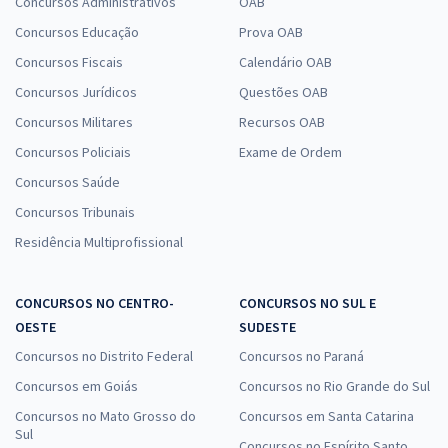
Concursos Administrativos
OAB
TRF 1ª Região - Tribunal Regional Federal da 1ª Região - Técnico
Concursos Educação
Prova OAB
Judiciário - Área Administrativa - Especialidade: Agente da Polícia
Concursos Fiscais
Calendário OAB
Judicial (Com Orientações para o TAF)
Concursos Jurídicos
Questões OAB
R$ 503,92
à vista
41,99
R$
Concursos Militares
ou 12x de
Recursos OAB
Economize R$ 125,98 (-20%)
Concursos Policiais
Exame de Ordem
Comprar
Concursos Saúde
Concursos Tribunais
Residência Multiprofissional
TRF 1ª Região - Tribunal Regional Federal da 1ª Região - Analista
Judiciário - Área Judiciária
CONCURSOS NO CENTRO-
CONCURSOS NO SUL E
R$ 632,64
à vista
OESTE
SUDESTE
52,72
R$
ou 12x de
Concursos no Distrito Federal
Concursos no Paraná
Economize R$ 158,16 (-20%)
Concursos em Goiás
Concursos no Rio Grande do Sul
Comprar
Concursos no Mato Grosso do
Concursos em Santa Catarina
Sul
Concursos no Espírito Santo