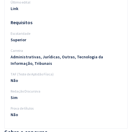
Último edital
Link
Requisitos
Escolaridade
Superior
Carreira
Administrativas, Jurídicas, Outras, Tecnologia da
Informação, Tribunais
TAF (Teste de Aptidão Física)
Não
Redação Discursiva
Sim
Prova de títulos
Não