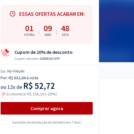
ESSAS OFERTAS ACABAM EM:
01
09
47
:
:
HORA
MIN
SEG
Cupom de 20% de desconto
Cupom ativado:
GRAN20-OFF
De:
R$ 790,80
Por:
R$ 632,64
à vista
R$ 52,72
ou
12x de
Economize R$ 158,16 (-20%)
Comprar agora
Garantia de devolução do dinheiro em 7 dias.