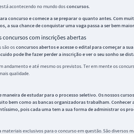
ue está acontecendo no mundo dos
concursos.
ara concurso e comece a se preparar o quanto antes. Com muita
os, a sua chance de conquistar uma vaga passa a ser bem maior
os concursos com inscrições abertas
s são os
concursos abertos e acesse o edital para começar a sua
ido pode lhe fazer perder a inscrição e ver o seu sonho se dis
 em andamento e até mesmo os previstos. Ter em mente os concurso
ais qualidade.
 maneira de estudar para o processo seletivo. Os nossos curso
uito bem como as bancas organizadoras trabalham. Conhecer a
tíssimo, pois cada uma tem a sua forma de administrar os proc
 a materiais exclusivos para o concurso em questão. São diversos 