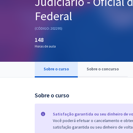
Judiciário - Oficial 
Pós
Federal
Graduação
(CÓDIGO: 202295)
OAB
148
Mentorias
Horas de aula
Questões grátis
Sobre o curso
Sobre o concurso
Conteúdo gratuito
Blog
Sobre o curso
Aprovados
Atendimento
Satisfação garantida ou seu dinheiro de vo
Você poderá efetuar o cancelamento e obter 
satisfação garantida ou seu dinheiro de volta