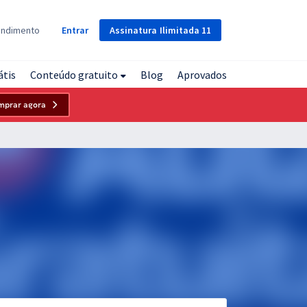
Assinatura
Ilimitada
11
endimento
Entrar
átis
Conteúdo gratuito
Blog
Aprovados
mprar agora