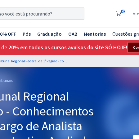
0
At
20% OFF
Pós
Graduação
OAB
Mentorias
Questões gr
 de
20% em todos os cursos avulsos do site SÓ HOJE!
Co
TRF 1ª Região - Tribunal Regional Federal da 1ª Região - Conhecimentos Específicos para o Cargo de Analista Judiciário - Oficial de Justiça Avaliador Federal
ribunais
bunal Regional
ão - Conhecimentos
Cargo de Analista