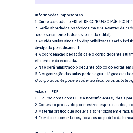
Informações importantes
1. Curso baseado no EDITAL DE CONCURSO PÚBLICO Nº 
2. Serão abordados os tópicos mais relevantes de cada
necessariamente todos os itens do edital).
3. As videoaulas ainda não disponibilizadas serão inc
divulgado periodicamente.
4. A coordenação pedagógica e o corpo docente atuam
eficiente e direcionada.
5.
Não
será ministrado o seguinte tópico do edital: em 
6. A organização das aulas pode seguir a lógica didáti
O corpo docente poderá sofrer acréscimos ou substituiç
Aulas em PDF
1. O curso conta com PDFs autossuficientes, ideais pa
2. Conteúdo produzido por mestres especializados, com
3. Material prático que acelera a aprendizagem e facilit
4. Exercícios comentados, focados no padrão da banca