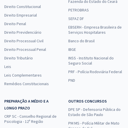
Fazenda do Estado do Ceará
Direito Constitucional
PETROBRAS
Direito Empresarial
SEFAZ DF
Direito Penal
EBSERH - Empresa Brasileira de
Direito Previdenciário
Serviços Hospitalares
Direito Processual Civil
Banco do Brasil
Direito Processual Penal
IBGE
Direito Tributário
INSS - Instituto Nacional do
Seguro Social
Leis
PRF - Polícia Rodoviária Federal
Leis Complementares
PND
Remédios Constitucionais
PREPARAÇÃO A MÉDIO E A
OUTROS CONCURSOS
LONGO PRAZO
DPE SP - Defensoria Pública do
Estado de São Paulo
CRP SC - Conselho Regional de
Psicologia - 12ª Região
PM MS - Polícia Militar de Mato