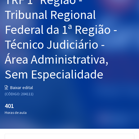
Pós
Tribunal Regional
Graduação
Federal da 1ª Região -
OAB
Técnico Judiciário -
Mentorias
Área Administrativa,
Questões grátis
Sem Especialidade
Conteúdo gratuito
Baixar edital
Blog
(CÓDIGO: 204111)
Aprovados
401
Horas de aula
Atendimento