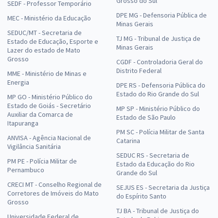
Grosso do Sul
SEDF - Professor Temporário
DPE MG - Defensoria Pública de
MEC - Ministério da Educação
Minas Gerais
SEDUC/MT - Secretaria de
TJ MG - Tribunal de Justiça de
Estado de Educação, Esporte e
Minas Gerais
Lazer do estado de Mato
Grosso
CGDF - Controladoria Geral do
Distrito Federal
MME - Ministério de Minas e
Energia
DPE RS - Defensoria Pública do
Estado do Rio Grande do Sul
MP GO - Ministério Público do
Estado de Goiás - Secretário
MP SP - Ministério Público do
Auxiliar da Comarca de
Estado de São Paulo
Itapuranga
PM SC - Polícia Militar de Santa
ANVISA - Agência Nacional de
Catarina
Vigilância Sanitária
SEDUC RS - Secretaria de
PM PE - Polícia Militar de
Estado da Educação do Rio
Pernambuco
Grande do Sul
CRECI MT - Conselho Regional de
SEJUS ES - Secretaria da Justiça
Corretores de Imóveis do Mato
do Espírito Santo
Grosso
TJ BA - Tribunal de Justiça do
Universidade Federal de