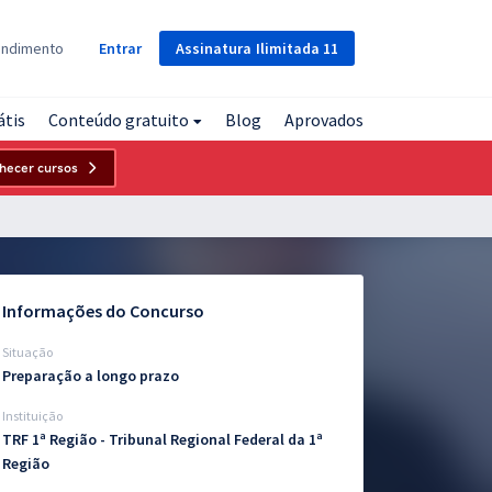
Assinatura
Ilimitada
11
endimento
Entrar
átis
Conteúdo gratuito
Blog
Aprovados
hecer cursos
Informações do Concurso
Situação
Preparação a longo prazo
Instituição
TRF 1ª Região - Tribunal Regional Federal da 1ª
Região