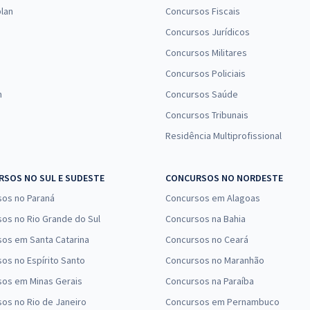
27,33
R$
ou 12x de
lan
Concursos Fiscais
Comprar
Economize R$ 81,98
Concursos Jurídicos
(-20%)
Concursos Militares
Concursos Policiais
R$ 295,12
à vista
24,59
R$
ou 12x de
n
Concursos Saúde
Comprar
Economize R$ 73,78
Concursos Tribunais
(-20%)
Residência Multiprofissional
SOS NO SUL E SUDESTE
CONCURSOS NO NORDESTE
sos no Paraná
Concursos em Alagoas
os no Rio Grande do Sul
Concursos na Bahia
os em Santa Catarina
Concursos no Ceará
os no Espírito Santo
Concursos no Maranhão
sos em Minas Gerais
Concursos na Paraíba
os no Rio de Janeiro
Concursos em Pernambuco