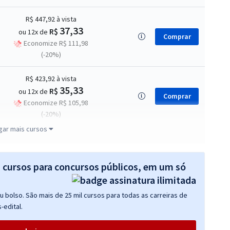
R$ 447,92
à vista
37,33
R$
ou 12x de
Comprar
Economize R$ 111,98
(-20%)
R$ 423,92
à vista
35,33
R$
ou 12x de
Comprar
Economize R$ 105,98
(-20%)
gar mais cursos
R$ 423,92
à vista
35,33
R$
ou 12x de
Comprar
Economize R$ 105,98
s cursos para concursos públicos, em um só
(-20%)
 bolso. São mais de 25 mil cursos para todas as carreiras de
R$ 503,92
à vista
-edital.
41,99
R$
ou 12x de
Comprar
Economize R$ 125,98