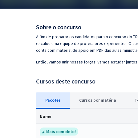
Pós
Graduação
Sobre o concurso
OAB
A fim de preparar os candidatos para o concurso do TRF
escalou uma equipe de professores experientes. O curs
Mentorias
conta com material de apoio em PDF das aulas ministr
Então, vamos unir nossas forças! Vamos estudar juntos
Questões grátis
Conteúdo gratuito
Cursos deste concurso
Blog
Pacotes
Cursos
p
or matéria
T
Aprovados
Nome
Atendimento
Mais completo!