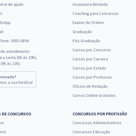
Comprar
tral de ajuda
Assinatura Ilimitada
Economize R$ 158,16
(-20%)
at
Coaching para Concursos
tsApp
Exame de Ordem
R$ 632,64
à vista
il
52,72
Graduação
R$
ou 12x de
Comprar
Economize R$ 158,16
efone: 3003-0894
Pós-Graduação
(-20%)
Cursos por Concurso
 de atendimento:
 a sexta (8h às 20h),
Cursos por Carreira
R$ 439,92
à vista
(9h às 13h).
36,66
R$
Cursos por Estado
ou 12x de
Comprar
Economize R$ 109,98
provado?
Cursos por Professor
(-20%)
nos a sua história!
Oficina de Redação
Cursos Online Gratuitos
R$ 311,92
à vista
25,99
R$
ou 12x de
Comprar
Economize R$ 77,98
S DE CONCURSOS
CONCURSOS POR PROFISSÃO
(-20%)
pe
Concursos Administrativos
R$ 327,92
à vista
nrio
Concursos Educação