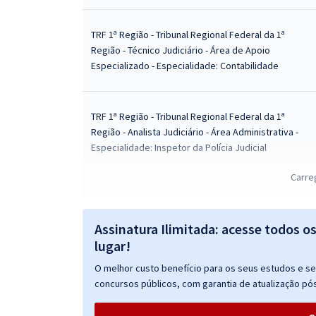
TRF 1ª Região - Tribunal Regional Federal da 1ª
Região - Técnico Judiciário - Área de Apoio
Especializado - Especialidade: Contabilidade
TRF 1ª Região - Tribunal Regional Federal da 1ª
Região - Analista Judiciário - Área Administrativa -
Especialidade: Inspetor da Polícia Judicial
Carre
TRF 1ª Região - Tribunal Regional Federal da 1ª
Região - Técnico Judiciário - Área Administrativa -
Assinatura Ilimitada: acesse todos o
Especialidade: Agente da Polícia Judicial
lugar!
O melhor custo benefício para os seus estudos e seu
TRF 1ª Região - Tribunal Regional Federal da 1ª
concursos públicos, com garantia de atualização pós
Região - Analista Judiciário - Área Administrativa -
Especialidade: Inspetor da Polícia Judicial (Com