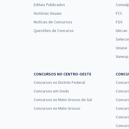
Editais Publicados
Consulp
Região - Conhecimentos Específicos para Técnico
Judiciário - Área Administrativa, Sem Especialidade
Histórias Visuais
FCC
Notícias de Concursos
FGV
TRF 1ª Região - Tribunal Regional Federal da 1ª
Questões de Concurso
Idecan
Região - Conhecimentos Básicos para Todos os
Seleco
Cargos (Exceto Analista Judiciário e Técnico
Uniase
Judiciário - Área Administrativa, Sem
Especialidade)
Vunesp
CONCURSOS NO CENTRO-OESTE
CONCUR
Concursos no Distrito Federal
Concur
Concursos em Goiás
Concurs
Concursos no Mato Grosso do Sul
Concurs
Concursos no Mato Grosso
Concurs
Concur
Concurs