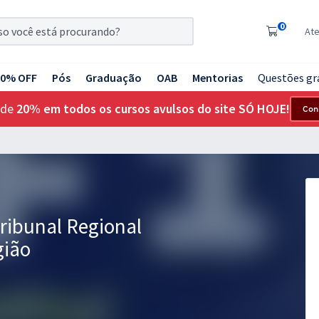
0
At
20% OFF
Pós
Graduação
OAB
Mentorias
Questões gr
 de
20% em todos os cursos avulsos do site SÓ HOJE!
Con
Tribunal Regional
gião