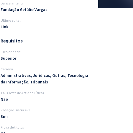
Banca anterior
Fundação Getúlio Vargas
Último edital
Link
Requisitos
Escolaridade
Superior
Carreira
Administrativas, Jurídicas, Outras, Tecnologia
da Informação, Tribunais
TAF (Teste de Aptidão Física)
Não
Redação Discursiva
Sim
Prova de títulos