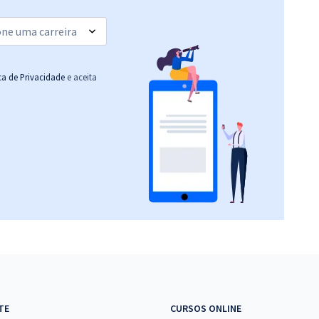
Economize R$ 69,98
(-20%)
R$ 207,92
à vista
17,33
R$
ou 12x de
Comprar
ica de Privacidade
e aceita
Economize R$ 51,98
(-20%)
R$ 503,92
à vista
41,99
R$
ou 12x de
Comprar
Economize R$ 125,98
(-20%)
R$ 632,64
à vista
52,72
R$
ou 12x de
Comprar
Economize R$ 158,16
(-20%)
R$ 632,64
à vista
TE
CURSOS ONLINE
52,72
R$
ou 12x de