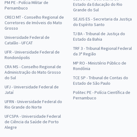
PM PE - Polícia Militar de
Estado da Educação do Rio
Pernambuco
Grande do Sul
CRECI MT - Conselho Regional de
SEJUS ES - Secretaria da Justiça
Corretores de Imóveis do Mato
do Espírito Santo
Grosso
TJ BA - Tribunal de Justiça do
Universidade Federal de
Estado da Bahia
Catalão - UFCAT
TRF 3 - Tribunal Regional Federal
UFR - Universidade Federal de
da 3ª Região
Rondonópolis
MP RO - Ministério Público de
CRA MS - Conselho Regional de
Rondônia
Administração do Mato Grosso
do Sul
TCE SP - Tribunal de Contas do
Estado de São Paulo
UFJ - Universidade Federal de
Jataí
Politec PE - Polícia Científica de
Pernambuco
UFRN - Universidade Federal do
Rio Grande do Norte
UFCSPA - Universidade Federal
de Ciência da Saúde de Porto
Alegre