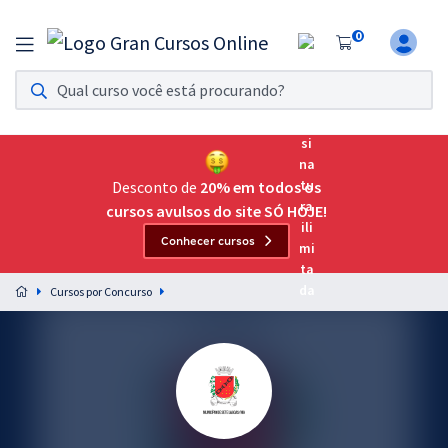
0
Assinatura Ilimitada 11
Acesso a todos os cursos. Teste grátis por 7 dias!
Assinatura OAB Até Passar
Acesso ilimitado a toda preparação para o Exame da
Desconto de
20% em todos os
Ordem, até você passar!
cursos avulsos do site SÓ HOJE!
Conhecer cursos
Residências Multiprofissionais
Preparação completa e intensiva para as principais
Cursos por Concurso
residências em saúde do Brasil
Concursos
Assinatura Ilimitada
Cursos 20% OFF