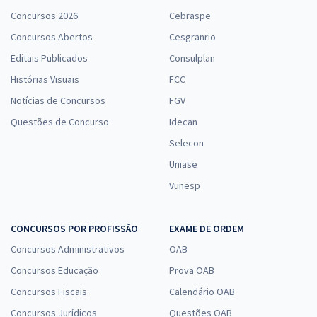
Concursos 2026
Cebraspe
Concursos Abertos
Cesgranrio
Editais Publicados
Consulplan
Histórias Visuais
FCC
Notícias de Concursos
FGV
Questões de Concurso
Idecan
Selecon
Uniase
Vunesp
CONCURSOS POR PROFISSÃO
EXAME DE ORDEM
Concursos Administrativos
OAB
Concursos Educação
Prova OAB
Concursos Fiscais
Calendário OAB
Concursos Jurídicos
Questões OAB