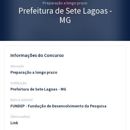
Preparação a longo prazo
Pós
Prefeitura de Sete Lagoas -
Graduação
MG
OAB
Mentorias
Informações do Concurso
Questões grátis
Situação
Conteúdo gratuito
Preparação a longo prazo
Instituição
Blog
Prefeitura de Sete Lagoas - MG
Aprovados
Banca anterior
FUNDEP - Fundação de Desenvolvimento da Pesquisa
Atendimento
Último edital
Link