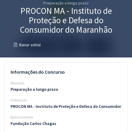
Preparação a longo prazo
Pós
PROCON MA - Instituto de
Graduação
Proteção e Defesa do
Consumidor do Maranhão
OAB
Baixar edital
Mentorias
Questões grátis
Informações do Concurso
Conteúdo gratuito
Situação
Blog
Preparação a longo prazo
Aprovados
Instituição
PROCON MA - Instituto de Proteção e Defesa do Consumidor
Atendimento
Banca anterior
Fundação Carlos Chagas