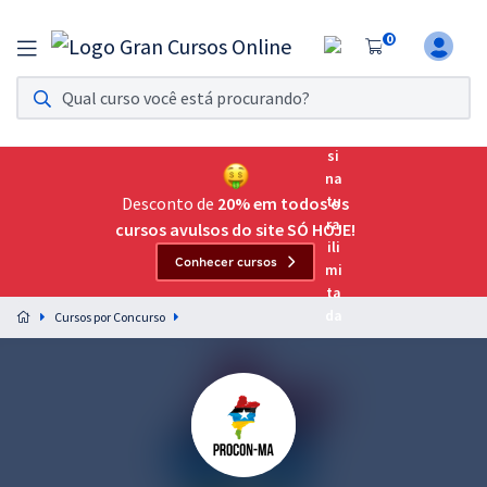
0
Assinatura Ilimitada 11
Acesso a todos os cursos. Teste grátis por 7 dias!
Assinatura OAB Até Passar
Acesso ilimitado a toda preparação para o Exame da
Desconto de
20% em todos os
Ordem, até você passar!
cursos avulsos do site SÓ HOJE!
Conhecer cursos
Residências Multiprofissionais
Preparação completa e intensiva para as principais
Cursos por Concurso
residências em saúde do Brasil
Concursos
Assinatura Ilimitada
Cursos 20% OFF