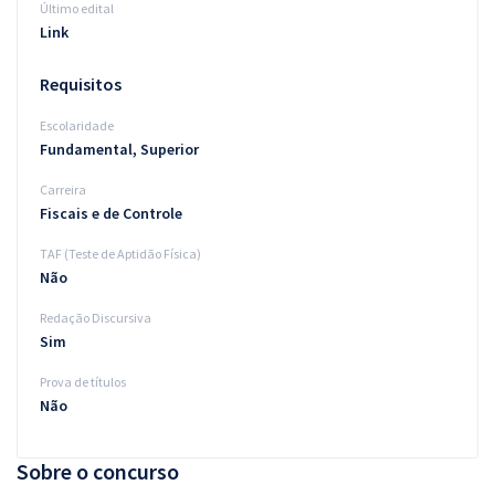
Último edital
Link
Requisitos
Escolaridade
Fundamental, Superior
Carreira
Fiscais e de Controle
TAF (Teste de Aptidão Física)
Não
Redação Discursiva
Sim
Prova de títulos
Não
Sobre o concurso