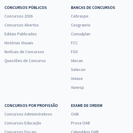
CONCURSOS PÚBLICOS
BANCAS DE CONCURSOS
Concursos 2026
Cebraspe
Concursos Abertos
Cesgranrio
Editais Publicados
Consulplan
Histórias Visuais
FCC
Notícias de Concursos
FGV
Questões de Concurso
Idecan
Selecon
Uniase
Vunesp
CONCURSOS POR PROFISSÃO
EXAME DE ORDEM
Concursos Administrativos
OAB
Concursos Educação
Prova OAB
Concursos Fiscais
Calendário OAB