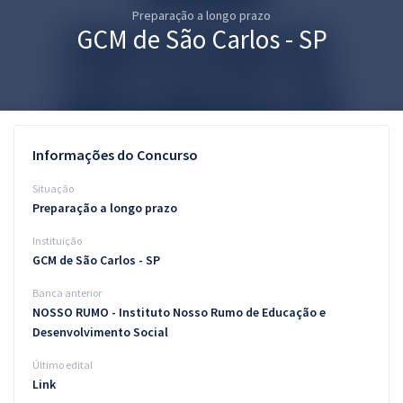
Preparação a longo prazo
Pós
GCM de São Carlos - SP
Graduação
OAB
Mentorias
Informações do Concurso
Questões grátis
Situação
Preparação a longo prazo
Conteúdo gratuito
Instituição
Blog
GCM de São Carlos - SP
Aprovados
Banca anterior
NOSSO RUMO - Instituto Nosso Rumo de Educação e
Desenvolvimento Social
Atendimento
Último edital
Link