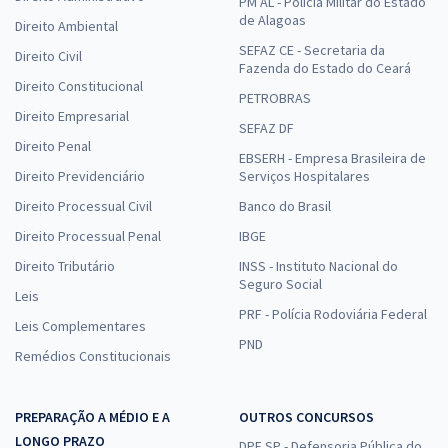
PM AL - Polícia Militar do Estado
de Alagoas
Direito Ambiental
SEFAZ CE - Secretaria da
Direito Civil
Fazenda do Estado do Ceará
Direito Constitucional
PETROBRAS
Direito Empresarial
SEFAZ DF
Direito Penal
EBSERH - Empresa Brasileira de
Direito Previdenciário
Serviços Hospitalares
Direito Processual Civil
Banco do Brasil
Direito Processual Penal
IBGE
Direito Tributário
INSS - Instituto Nacional do
Seguro Social
Leis
PRF - Polícia Rodoviária Federal
Leis Complementares
PND
Remédios Constitucionais
PREPARAÇÃO A MÉDIO E A
OUTROS CONCURSOS
LONGO PRAZO
DPE SP - Defensoria Pública do