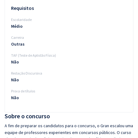
Requisitos
Escolaridade
Médio
Carreira
Outras
TAF (Teste de Aptidão Física)
Não
Redação Discursiva
Não
Prova de títulos
Não
Sobre o concurso
A fim de preparar os candidatos para o concurso, o Gran escalou uma
equipe de professores experientes em concursos públicos. O curso