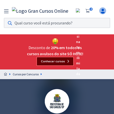
0
Assinatura Ilimitada 11
Acesso a todos os cursos. Teste grátis por 7 dias!
Assinatura OAB Até Passar
Acesso ilimitado a toda preparação para o Exame da
Desconto de
20% em todos os
Ordem, até você passar!
cursos avulsos do site SÓ HOJE!
Conhecer cursos
Residências Multiprofissionais
Preparação completa e intensiva para as principais
Cursos por Concurso
residências em saúde do Brasil
Concursos
Assinatura Ilimitada
Cursos 20% OFF